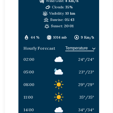
Wind Gust:
8 Km/h
Clouds:
35%
Visibility:
10 km
Sunrise:
05:43
Sunset:
20:01
44 %
1014 mb
9 Km/h
Hourly Forecast
02:00
24
°
/
24
°
05:00
23
°
/
23
°
08:00
29
°
/
29
°
11:00
35
°
/
35
°
14:00
34
°
/
34
°