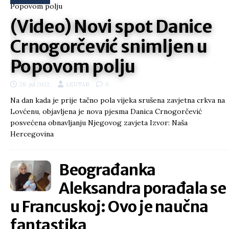
(Video) Novi spot Danice
Crnogorčević snimljen u
Popovom polju
28. jul 2022.
LEUTAR
0
Na dan kada je prije tačno pola vijeka srušena zavjetna crkva na
Lovćenu, objavljena je nova pjesma Danica Crnogorčević
posvećena obnavljanju Njegovog zavjeta Izvor: Naša
Hercegovina
Beograđanka
Aleksandra porađala se
u Francuskoj: Ovo je naučna
fantastika