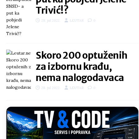
Trivić!?
28. jul 2022.
LEUTAR
0
Skoro 200 optuženih
za izbornu krađu,
nema nalogodavaca
28. jul 2022.
LEUTAR
0