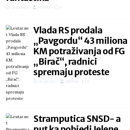
28. jul 2022.
LEUTAR
0
Vlada RS prodala
„Pavgordu“ 43 miliona
KM potraživanja od FG
„Birač“, radnici
spremaju proteste
28. jul 2022.
LEUTAR
0
Stramputica SNSD- a
put ka pobjedi Jelene