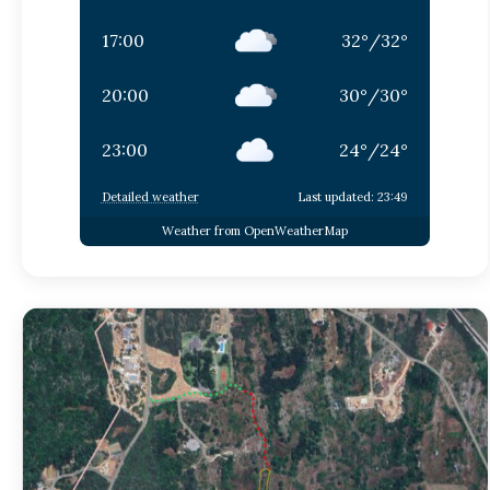
17:00
32
°
/
32
°
20:00
30
°
/
30
°
23:00
24
°
/
24
°
Detailed weather
Last updated: 23:49
Weather from OpenWeatherMap