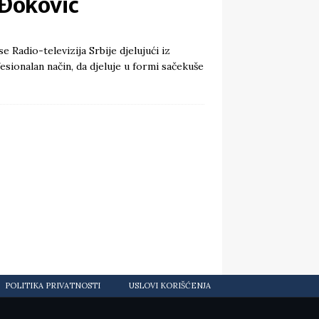
 Đoković
 Radio-televizija Srbije djelujući iz
fesionalan način, da djeluje u formi sačekuše
POLITIKA PRIVATNOSTI
USLOVI KORIŠĆENJA