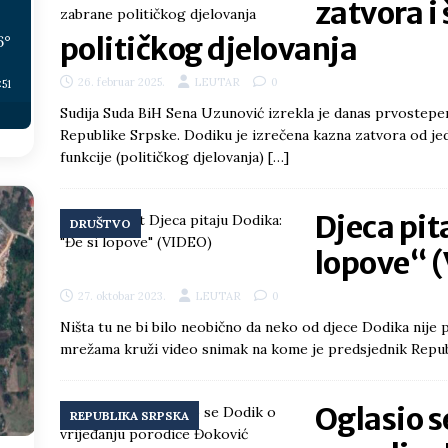
zatvora i
političkog djelovanja
6
°
26. februar 2025.
LEUTAR
0
:51
Sudija Suda BiH Sena Uzunović izrekla je danas prvostep
Republike Srpske. Dodiku je izrečena kazna zatvora od jed
funkcije (političkog djelovanja)
[…]
Djeca pit
DRUŠTVO
lopove“ 
27. oktobar 2023.
LEUTAR
0
Ništa tu ne bi bilo neobično da neko od djece Dodika nije 
mrežama kruži video snimak na kome je predsjednik Repu
Oglasio s
REPUBLIKA SRPSKA