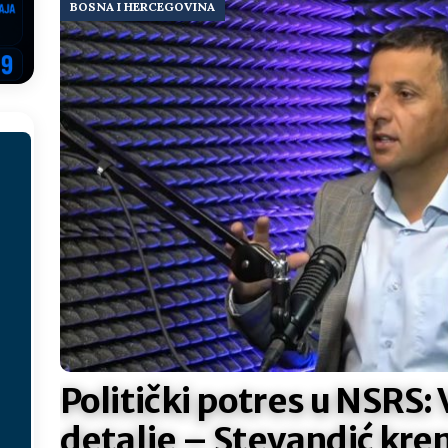
BOSNA I HERCEGOVINA
ektroprivrede pred ministrima
HERCEGOVINA
NSRS: Vukanović otkrio detalje – Stevandić krenuo na Đokića, Dodik
EGOVINA
o!
REPUBLIKA SRPSKA
 u sukobu, pogotovo nisu zbog Eleka
LIČNI STAV
ve im prepustimo, ostaće nam samo siledžije i tišina
BOSNA I
 računi
REPUBLIKA SRPSKA
onačelnik Splita, Željko Kerum
SVIJET
Politički potres u NSRS:
detalje – Stevandić kre