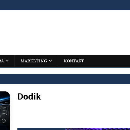
RA
MARKETING
KONTAKT
Dodik
ovića – istorijski uspjeh mladog Trebinjca na Međunarodnoj
I
jenu?
BOSNA I HERCEGOVINA
i što te tukao
LIČNI STAV