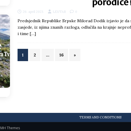
porodice
26. april 2023.
LEUTAR
0
Predsjednik Republike Srpske Milorad Dodik izjavio je da se
zasjede, iz njima znanih razloga, odlučila na krajnje nepro
i time
[…]
1
2
…
16
»
TERMS AND CONDITIONS
y
MH Themes