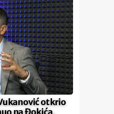
 Vukanović otkrio
nuo na Đokića,