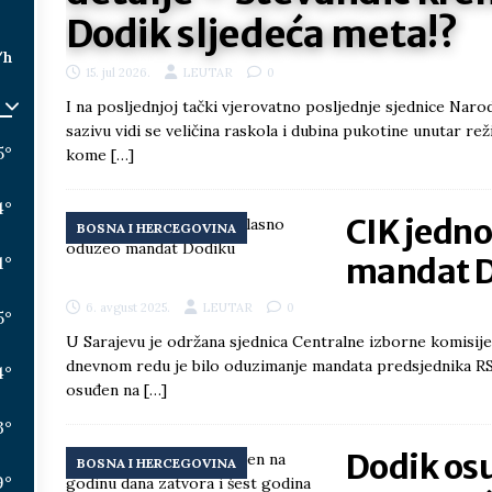
Dodik sljedeća meta!?
/h
15. jul 2026.
LEUTAR
0
I na posljednjoj tački vjerovatno posljednje sjednice Na
sazivu vidi se veličina raskola i dubina pukotine unutar reži
5
°
kome
[…]
4
°
CIK jedn
BOSNA I HERCEGOVINA
mandat 
1
°
6. avgust 2025.
LEUTAR
0
5
°
U Sarajevu je održana sjednica Centralne izborne komisije
dnevnom redu je bilo oduzimanje mandata predsjednika RS
4
°
osuđen na
[…]
3
°
Dodik os
BOSNA I HERCEGOVINA
9
°