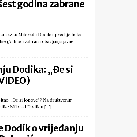
 šest godina zabrane
enu kaznu Miloradu Dodiku, predsjedniku
ne godine i zabrana obavljanja javne
aju Dodika: „Đe si
(VIDEO)
pitao: „Đe si lopove“? Na društvenim
blike Milorad Dodik u
[…]
e Dodik o vrijeđanju