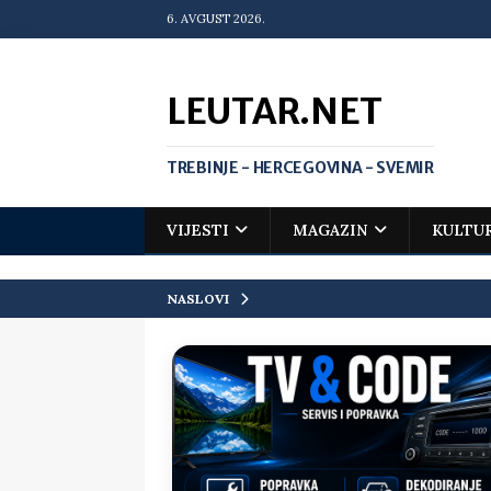
6. AVGUST 2026.
LEUTAR.NET
TREBINJE - HERCEGOVINA - SVEMIR
VIJESTI
MAGAZIN
KULTU
NASLOVI
[ 20. jul 2026. ]
Zlato za Vuka Jank
matematičkoj olimpijadi
VIJEST
[ 19. jul 2026. ]
Da li i obraz ima ci
[ 16. jul 2026. ]
Mile će da ti oprost