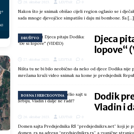
28. oktobar 2023.
LEUTAR
0
Nakon što je snimak obišao cijeli region oglasio se i dječak
3
°
sada mnoge djevojčice simpatišu i daju mi bombone. Sa
[…]
:43
Djeca pit
DRUŠTVO
lopove“ 
27. oktobar 2023.
LEUTAR
0
Ništa tu ne bi bilo neobično da neko od djece Dodika nije 
mrežama kruži video snimak na kome je predsjednik Repu
Dodik pres
BOSNA I HERCEGOVINA
Vladin i d
26. oktobar 2023.
LEUTAR
0
Domen sajta Predsjednika RS “predsjednikrs.net” koji je p
domen .rs na adresu “predsjednikrs.rs”, a zvanične stranic