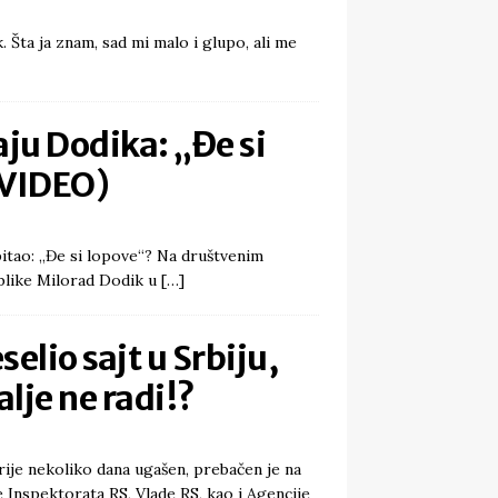
. Šta ja znam, sad mi malo i glupo, ali me
aju Dodika: „Đe si
(VIDEO)
pitao: „Đe si lopove“? Na društvenim
blike Milorad Dodik u
[…]
elio sajt u Srbiju,
alje ne radi!?
rije nekoliko dana ugašen, prebačen je na
e Inspektorata RS, Vlade RS, kao i Agencije