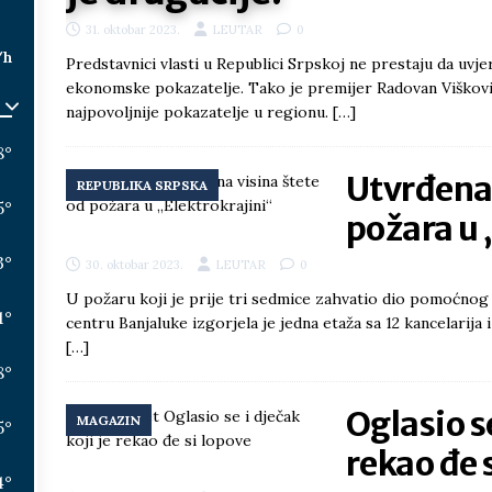
31. oktobar 2023.
LEUTAR
0
/h
Predstavnici vlasti u Republici Srpskoj ne prestaju da uv
ekonomske pokazatelje. Tako je premijer Radovan Višković
najpovoljnije pokazatelje u regionu.
[…]
8
°
Utvrđena 
REPUBLIKA SRPSKA
5
°
požara u 
3
°
30. oktobar 2023.
LEUTAR
0
U požaru koji je prije tri sedmice zahvatio dio pomoćnog
1
°
centru Banjaluke izgorjela je jedna etaža sa 12 kancelarija 
[…]
8
°
Oglasio se
MAGAZIN
5
°
rekao đe 
4
°