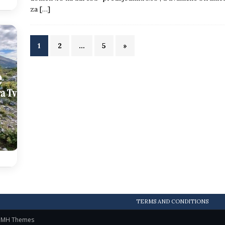
za
[…]
1
2
…
5
»
TERMS AND CONDITIONS
y
MH Themes