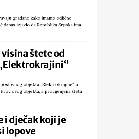
jeravaju građane kako imamo odlične
 danas izjavio da Republika Srpska ima
visina štete od
„Elektrokrajini“
 poslovnog objekta „Elektrokrajine“ u
i krov ovog objekta, a procijenjena šteta
 i dječak koji je
si lopove