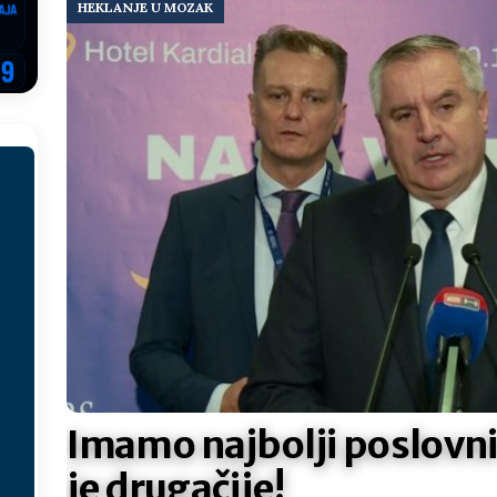
HEKLANJE U MOZAK
ektroprivrede pred ministrima
HERCEGOVINA
NSRS: Vukanović otkrio detalje – Stevandić krenuo na Đokića, Dodik
EGOVINA
o!
REPUBLIKA SRPSKA
 u sukobu, pogotovo nisu zbog Eleka
LIČNI STAV
ve im prepustimo, ostaće nam samo siledžije i tišina
BOSNA I
 računi
REPUBLIKA SRPSKA
onačelnik Splita, Željko Kerum
SVIJET
Imamo najbolji poslovni
je drugačije!