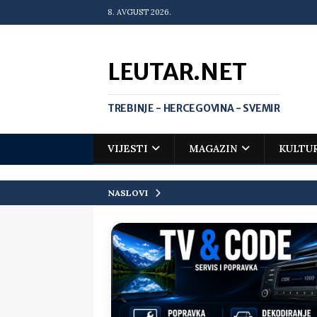
8. AVGUST 2026.
LEUTAR.NET
TREBINJE - HERCEGOVINA - SVEMIR
VIJESTI
MAGAZIN
KULTU
NASLOVI
[ 20. jul 2026. ]
Zlato za Vuka Jank
matematičkoj olimpijadi
VIJEST
[ 19. jul 2026. ]
Da li i obraz ima ci
[ 16. jul 2026. ]
Mile će da ti oprost