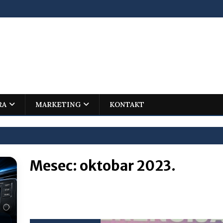
RA
MARKETING
KONTAKT
Mesec:
oktobar 2023.
ovića – istorijski uspjeh mladog Trebinjca na Međunarodnoj
I
jenu?
BOSNA I HERCEGOVINA
i što te tukao
LIČNI STAV