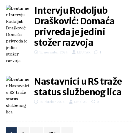
Intervju Rodoljub
Drašković: Domaća
privreda je jedini
stožer razvoja
15. novembar 2024.
LEUTAR
1
Nastavnici u RS traže
status službenog lica
16. oktobar 2024.
LEUTAR
0