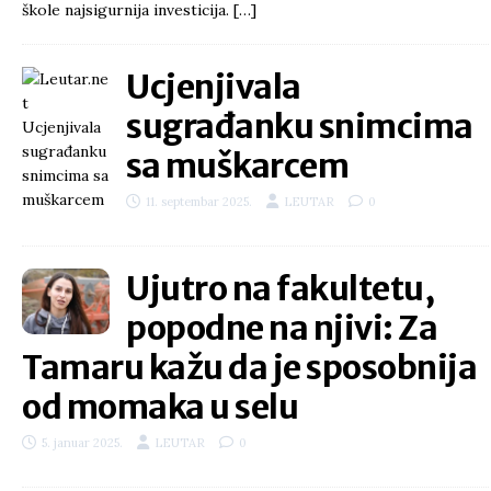
škole najsigurnija investicija.
[…]
Ucjenjivala
sugrađanku snimcima
sa muškarcem
11. septembar 2025.
LEUTAR
0
Ujutro na fakultetu,
popodne na njivi: Za
Tamaru kažu da je sposobnija
od momaka u selu
5. januar 2025.
LEUTAR
0