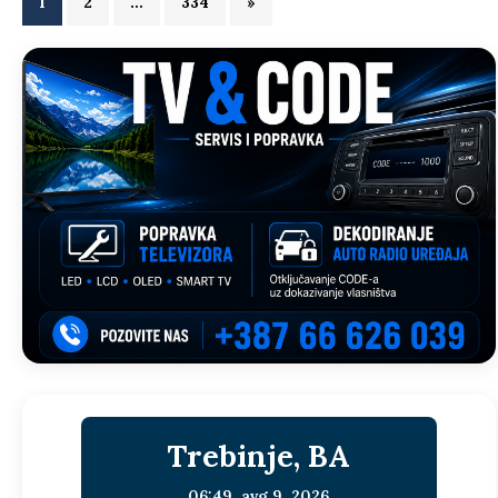
1
2
…
334
»
Trebinje, BA
06:49,
avg 9, 2026