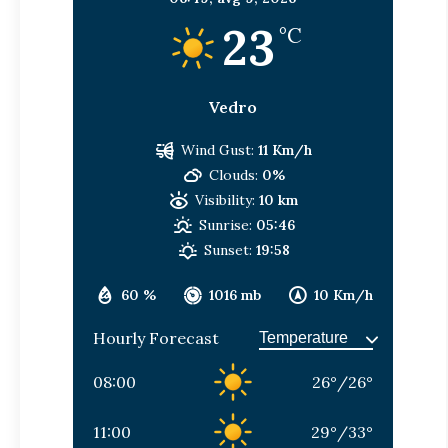
23
°C
Vedro
Wind Gust:
11 Km/h
Clouds:
0%
Visibility:
10 km
Sunrise:
05:46
Sunset:
19:58
60 %
1016 mb
10 Km/h
Hourly Forecast
08:00
26
°
/
26
°
11:00
29
°
/
33
°