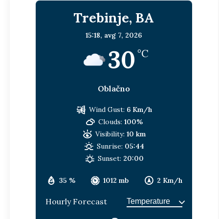
Trebinje, BA
15:18,
avg 7, 2026
30
°C
Oblačno
Wind Gust:
6 Km/h
Clouds:
100%
Visibility:
10 km
Sunrise:
05:44
Sunset:
20:00
35 %
1012 mb
2 Km/h
Hourly Forecast