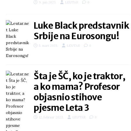
9. jun 2023.
LEUTAR
0
Luke Black predstavnik
Srbije na Eurosongu!
5. mart 2023.
LEUTAR
0
Šta je ŠČ, ko je traktor,
a ko mama? Profesor
objasnio stihove
pjesme Leta 3
12. februar 2023.
LEUTAR
0