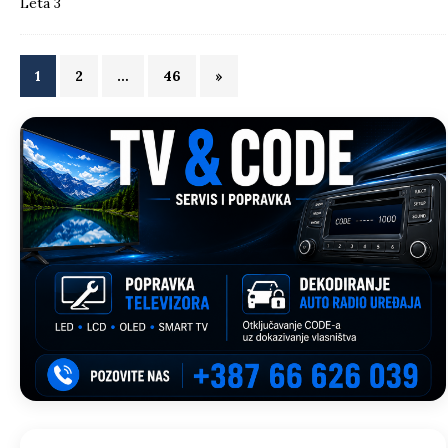
1
2
…
46
»