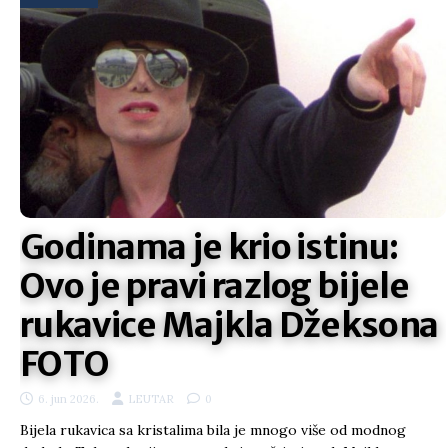
Godinama je krio istinu:
Ovo je pravi razlog bijele
rukavice Majkla Džeksona
FOTO
6. jun 2026.
LEUTAR
0
Bijela rukavica sa kristalima bila je mnogo više od modnog