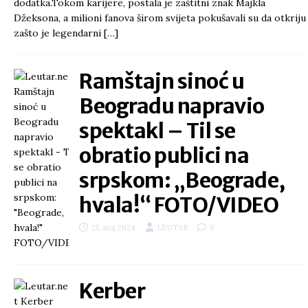
dodatka.Tokom karijere, postala je zaštitni znak Majkla
Džeksona, a milioni fanova širom svijeta pokušavali su da otkriju
zašto je legendarni
[…]
Ramštajn sinoć u
Beogradu napravio
spektakl – Til se
obratio publici na
srpskom: „Beograde,
hvala!“ FOTO/VIDEO
25. maj 2024.
LEUTAR
0
Kerber