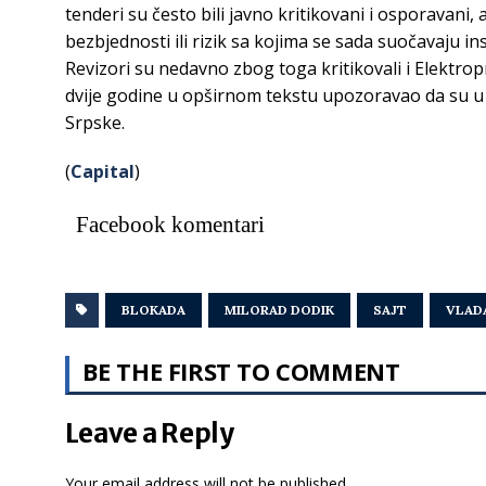
tenderi su često bili javno kritikovani i osporavani, al
bezbjednosti ili rizik sa kojima se sada suočavaju ins
Revizori su nedavno zbog toga kritikovali i Elektrop
dvije godine u opširnom tekstu upozoravao da su u o
Srpske.
(
Capital
)
Facebook komentari
BLOKADA
MILORAD DODIK
SAJT
VLADA
BE THE FIRST TO COMMENT
Leave a Reply
Your email address will not be published.