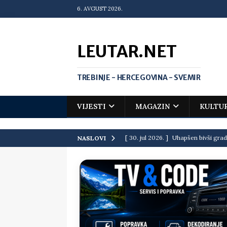
6. AVGUST 2026.
LEUTAR.NET
TREBINJE - HERCEGOVINA - SVEMIR
VIJESTI
MAGAZIN
KULTU
[ 30. jul 2026. ]
Uhapšen bivši grad
NASLOVI
[ 20. jul 2026. ]
Zlato za Vuka Jank
matematičkoj olimpijadi
VIJEST
[ 19. jul 2026. ]
Da li i obraz ima ci
[ 16. jul 2026. ]
Mile će da ti oprost
[ 16. jul 2026. ]
Krediti i dugovi El