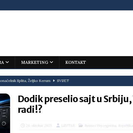
RA
MARKETING
KONTAKT
onačelnik Splita, Željko Kerum
SVIJET
ovića – istorijski uspjeh mladog Trebinjca na Međunarodnoj
Dodik preselio sajt u Srbiju, 
I
radi!?
jenu?
BOSNA I HERCEGOVINA
i što te tukao
LIČNI STAV
,
26. oktobar 2023.
LEUTAR
Bosna i Hercegovina
Republika
ektroprivrede pred ministrima
HERCEGOVINA