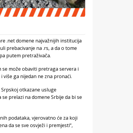
e .net domene najvažnijih institucija
nuli prebacivanje na .rs, a da o tome
upa putem pretraživača.
se može obaviti pretraga servera i
i više ga nijedan ne zna pronaći.
u Srpskoj otkazane usluge
a se prelazi na domene Srbije da bi se
nih podataka, vjerovatno će za koji
a da se sve osvježi i premjesti“,