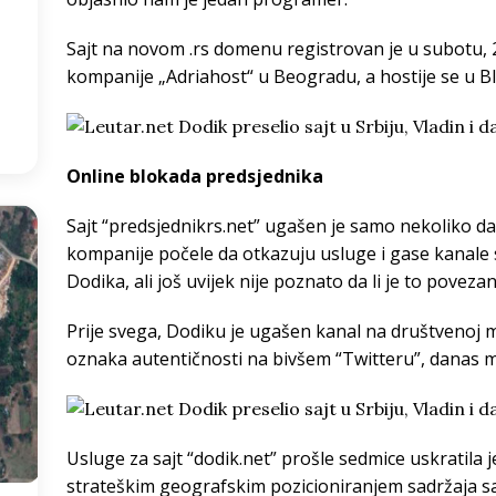
2
°
Sajt na novom .rs domenu registrovan je u subotu, 
kompanije „Adriahost“ u Beogradu, a hostije se u Bl
:08
Online blokada predsjednika
Sajt “predsjednikrs.net” ugašen je samo nekoliko d
kompanije počele da otkazuju usluge i gase kanale
Dodika, ali još uvijek nije poznato da li je to povezan
Prije svega, Dodiku je ugašen kanal na društvenoj m
oznaka autentičnosti na bivšem “Twitteru”, danas mr
Usluge za sajt “dodik.net” prošle sedmice uskratila j
strateškim geografskim pozicioniranjem sadržaja s