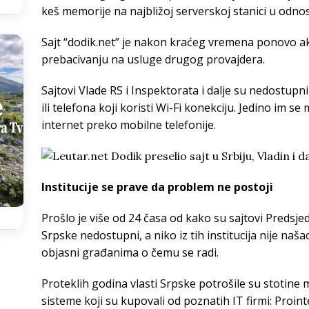
keš memorije na najbližoj serverskoj stanici u odno
Sajt “dodik.net” je nakon kraćeg vremena ponovo akt
prebacivanju na usluge drugog provajdera.
Sajtovi Vlade RS i Inspektorata i dalje su nedostup
ili telefona koji koristi Wi-Fi konekciju. Jedino im se
internet preko mobilne telefonije.
Institucije se prave da problem ne postoji
Prošlo je više od 24 časa od kako su sajtovi Predsje
Srpske nedostupni, a niko iz tih institucija nije naš
objasni građanima o čemu se radi.
Proteklih godina vlasti Srpske potrošile su stotine 
sisteme koji su kupovali od poznatih IT firmi: Proin