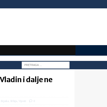
Vladin i dalje ne
,
,
 Srpska
Srbija
Vijesti
0