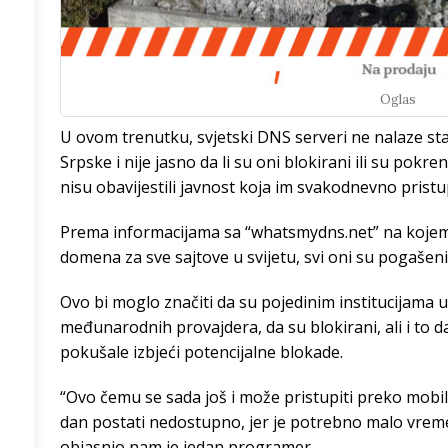
/h
Oglas
U ovom trenutku, svjetski DNS serveri ne nalaze star
8
°
Srpske i nije jasno da li su oni blokirani ili su pokre
nisu obavijestili javnost koja im svakodnevno prist
4
°
Prema informacijama sa “whatsmydns.net” na kojem 
4
°
domena za sve sajtove u svijetu, svi oni su pogašeni 
4
°
Ovo bi moglo značiti da su pojedinim institucijama 
međunarodnih provajdera, da su blokirani, ali i to d
8
°
pokušale izbjeći potencijalne blokade.
4
°
“Ovo čemu se sada još i može pristupiti preko mobil
dan postati nedostupno, jer je potrebno malo vremen
4
°
objasnio nam je jedan programer.