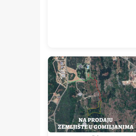
05:00
22
°
/
2
Detailed weather
Last updated: 06
Weather from OpenWeatherMap