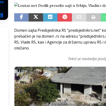
NSRS: Vukanović otkrio detalje – Stevandić krenuo na Đokića, Dodik
EGOVINA
o!
REPUBLIKA SRPSKA
Domen sajta Predsjednika RS “predsjednikrs.net” koj
 u sukobu, pogotovo nisu zbog Eleka
LIČNI STAV
prebačen je na domen .rs na adresu “predsjednikrs.r
ve im prepustimo, ostaće nam samo siledžije i tišina
BOSNA I
RS, Vlade RS, kao i Agencije za državnu upravu RS i 
otežano.
 računi
REPUBLIKA SRPSKA
Tekst se nastavlja posli