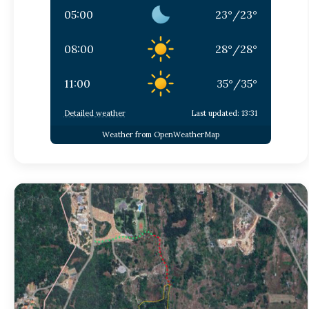
05:00
23
°
/
23
°
08:00
28
°
/
28
°
11:00
35
°
/
35
°
Detailed weather
Last updated: 13:31
Weather from OpenWeatherMap