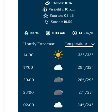
Clouds:
10%
Visibility:
10 km
Sunrise:
05:45
Sunset:
19:59
33 %
1013 mb
14 Km/h
Hourly Forecast
14:00
33
°
/
33
°
17:00
29
°
/
32
°
20:00
28
°
/
29
°
23:00
27
°
/
27
°
02:00
24
°
/
24
°