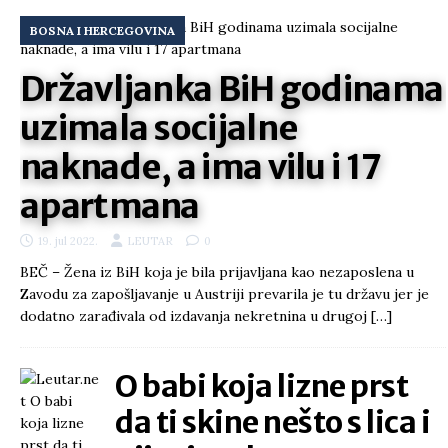
BOSNA I HERCEGOVINA
Državljanka BiH godinama
uzimala socijalne
naknade, a ima vilu i 17
apartmana
19. jul 2022.
LEUTAR
0
BEČ – Žena iz BiH koja je bila prijavljana kao nezaposlena u
Zavodu za zapošljavanje u Austriji prevarila je tu državu jer je
dodatno zarađivala od izdavanja nekretnina u drugoj
[…]
O babi koja lizne prst
da ti skine nešto s lica i