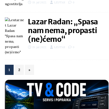
19. jul 2022.
LEUTAR
0
Lazar Radan: „Spasa
nam nema, propasti
(ne)ćemo“
19. jul 2022.
LEUTAR
0
1
2
»