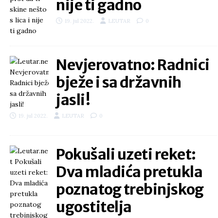
nije ti gadno
19. jul 2022.
LEUTAR
0
Nevjerovatno: Radnici
bježe i sa državnih
jasli!
19. jul 2022.
LEUTAR
0
Pokušali uzeti reket:
Dva mladića pretukla
poznatog trebinjskog
ugostitelja