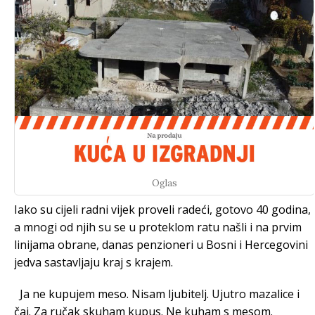
Oglas
Iako su cijeli radni vijek proveli radeći, gotovo 40 godina,
a mnogi od njih su se u proteklom ratu našli i na prvim
linijama obrane, danas penzioneri u Bosni i Hercegovini
jedva sastavljaju kraj s krajem.
Ja ne kupujem meso. Nisam ljubitelj. Ujutro mazalice i
čaj. Za ručak skuham kupus. Ne kuham s mesom.