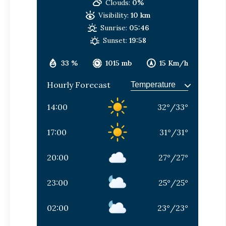
Clouds:
0%
Visibility:
10 km
Sunrise:
05:46
Sunset:
19:58
33 %
1015 mb
15 Km/h
Hourly Forecast
14:00
32
°
/
33
°
17:00
31
°
/
31
°
20:00
27
°
/
27
°
23:00
25
°
/
25
°
02:00
23
°
/
23
°