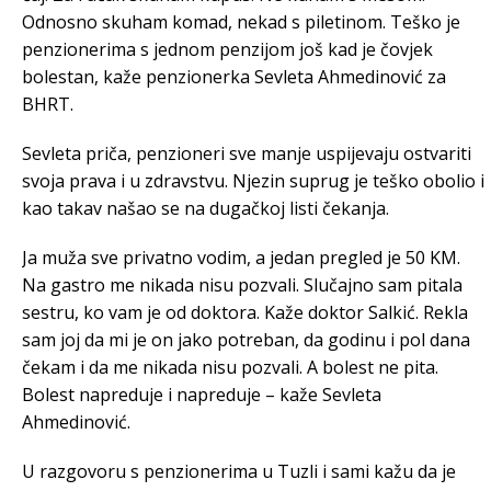
Odnosno skuham komad, nekad s piletinom. Teško je
penzionerima s jednom penzijom još kad je čovjek
bolestan, kaže penzionerka Sevleta Ahmedinović za
BHRT.
Sevleta priča, penzioneri sve manje uspijevaju ostvariti
svoja prava i u zdravstvu. Njezin suprug je teško obolio i
kao takav našao se na dugačkoj listi čekanja.
Ja muža sve privatno vodim, a jedan pregled je 50 KM.
Na gastro me nikada nisu pozvali. Slučajno sam pitala
sestru, ko vam je od doktora. Kaže doktor Salkić. Rekla
sam joj da mi je on jako potreban, da godinu i pol dana
čekam i da me nikada nisu pozvali. A bolest ne pita.
Bolest napreduje i napreduje – kaže Sevleta
Ahmedinović.
U razgovoru s penzionerima u Tuzli i sami kažu da je