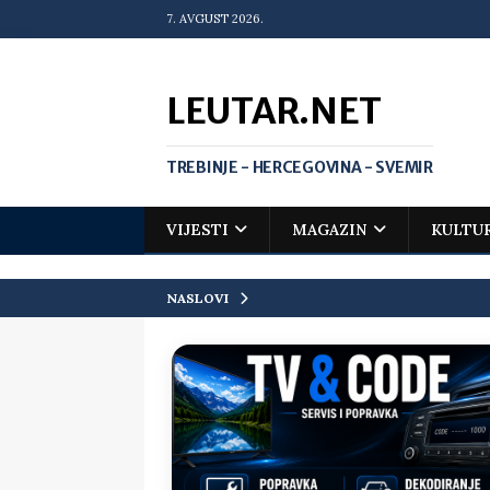
7. AVGUST 2026.
LEUTAR.NET
TREBINJE - HERCEGOVINA - SVEMIR
VIJESTI
MAGAZIN
KULTU
NASLOVI
[ 20. jul 2026. ]
Zlato za Vuka Jank
matematičkoj olimpijadi
VIJEST
[ 19. jul 2026. ]
Da li i obraz ima ci
[ 16. jul 2026. ]
Mile će da ti oprost