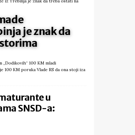
 made
inja je znak da
ostorima
om „Dodikovih“ 100 KM mladi
 je 100 KM poruka Vlade RS da ona stoji iza
 maturante u
jama SNSD-a: