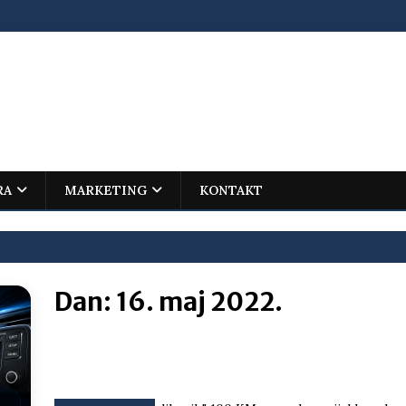
RA
MARKETING
KONTAKT
Dan:
16. maj 2022.
ovića – istorijski uspjeh mladog Trebinjca na Međunarodnoj
I
jenu?
BOSNA I HERCEGOVINA
i što te tukao
LIČNI STAV