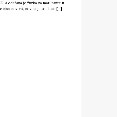
SD-a održana je žurka za maturante u
e nisu novost, novina je to da se
[…]