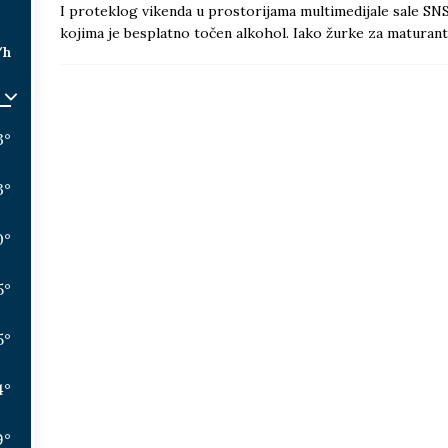
I proteklog vikenda u prostorijama multimedijale sale SN
kojima je besplatno točen alkohol. Iako žurke za maturant
/h
3
°
3
°
0
°
5
°
5
°
4
°
9
°