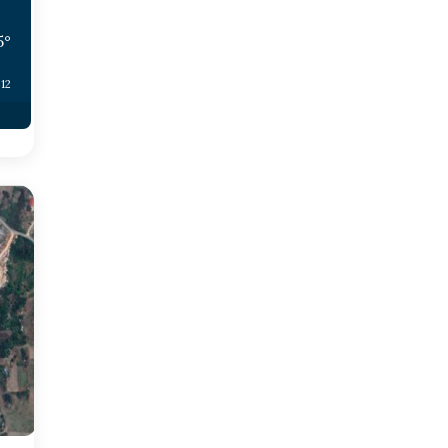
5
°
:12