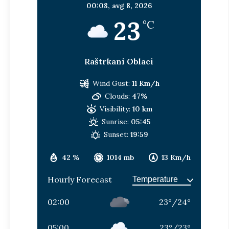
00:08,
avg 8, 2026
23
°C
Raštrkani Oblaci
Wind Gust:
11 Km/h
Clouds:
47%
Visibility:
10 km
Sunrise:
05:45
Sunset:
19:59
42 %
1014 mb
13 Km/h
Hourly Forecast
02:00
23
°
/
24
°
05:00
23
°
/
23
°