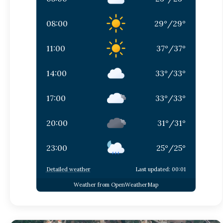
08:00
29
°
/
29
°
11:00
37
°
/
37
°
14:00
33
°
/
33
°
17:00
33
°
/
33
°
20:00
31
°
/
31
°
23:00
25
°
/
25
°
Detailed weather
Last updated: 00:01
Weather from OpenWeatherMap