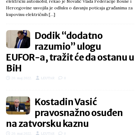
električni automobil, rekao je Novalić Vlada Federacije Bosne i
Hercegovine usvojila je odluku o davanju poticaja građanima za
kupovinu električnih
[…]
Dodik “dodatno
razumio” ulogu
EUFOR-a, tražit će da ostanu u
BiH
20. maj 2022.
LEUTAR
0
Kostadin Vasić
pravosnažno osuđen
na zatvorsku kaznu
20. maj 2022.
LEUTAR
0