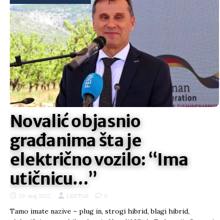
Novalić objasnio
građanima šta je
električno vozilo: “Ima
utičnicu…”
20. maj 2022.
LEUTAR
0
Tamo imate nazive – plug in, strogi hibrid, blagi hibrid,