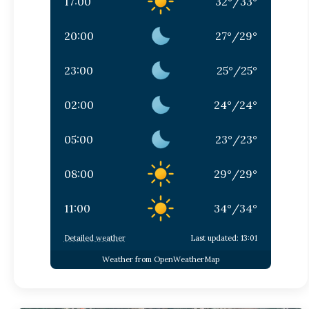
17:00
32
°
/
33
°
20:00
27
°
/
29
°
23:00
25
°
/
25
°
02:00
24
°
/
24
°
05:00
23
°
/
23
°
08:00
29
°
/
29
°
11:00
34
°
/
34
°
Detailed weather
Last updated: 13:01
Weather from OpenWeatherMap