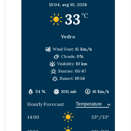
13:04,
avg 10, 2026
33
°C
Vedro
Wind Gust:
15 Km/h
Clouds:
0%
Visibility:
10 km
Sunrise:
05:47
Sunset:
19:56
34 %
1015 mb
16 Km/h
Hourly Forecast
14:00
33
°
/
33
°