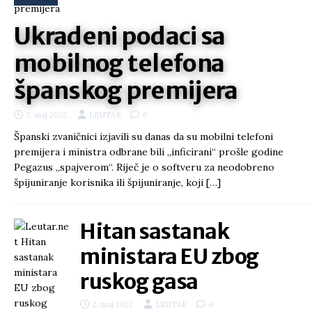
Ukradeni podaci sa
mobilnog telefona
španskog premijera
2. maj 2022.
LEUTAR
0
Španski zvaničnici izjavili su danas da su mobilni telefoni
premijera i ministra odbrane bili „inficirani“ prošle godine
Pegazus „spajverom“. Riječ je o softveru za neodobreno
špijuniranje korisnika ili špijuniranje, koji
[…]
Hitan sastanak
ministara EU zbog
ruskog gasa
2. maj 2022.
LEUTAR
0