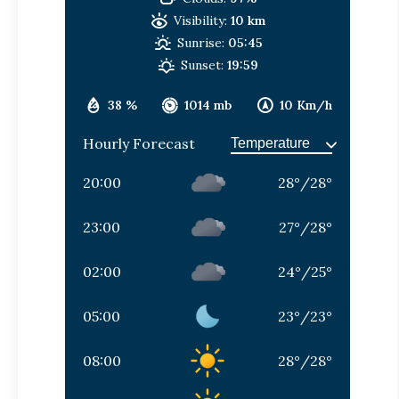
Visibility:
10 km
Sunrise:
05:45
Sunset:
19:59
38 %
1014 mb
10 Km/h
Hourly Forecast
20:00
28
°
/
28
°
23:00
27
°
/
28
°
02:00
24
°
/
25
°
05:00
23
°
/
23
°
08:00
28
°
/
28
°