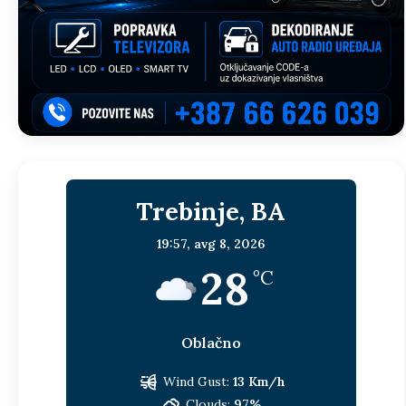
Trebinje, BA
19:57,
avg 8, 2026
28
°C
Oblačno
Wind Gust:
13 Km/h
Clouds:
97%