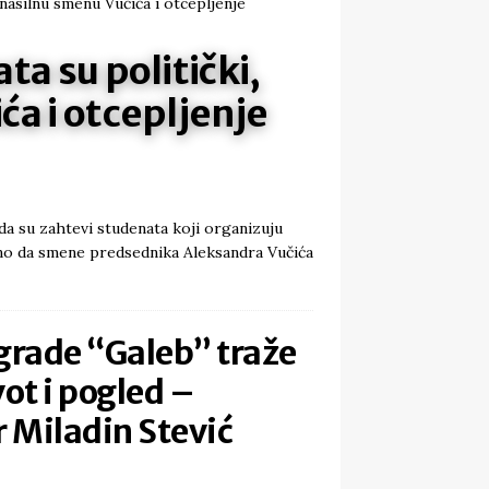
ta su politički,
ća i otcepljenje
da su zahtevi studenata koji organizuju
ilno da smene predsednika Aleksandra Vučića
grade “Galeb” traže
vot i pogled –
r Miladin Stević