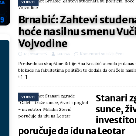
VIJESTI
ektroprivrede pred ministrima
HERCEGOVINA
Brnabić: Zahtevi studena
NSRS: Vukanović otkrio detalje – Stevandić krenuo na Đokića, Dodik
hoće nasilnu smenu Vuči
EGOVINA
o!
REPUBLIKA SRPSKA
Vojvodine
 u sukobu, pogotovo nisu zbog Eleka
LIČNI STAV
Komentari su isključeni
12. januar 2025.
LEUTAR
ve im prepustimo, ostaće nam samo siledžije i tišina
BOSNA I
Predsednica skupštine Srbije Ana Brnabić ocenila je danas 
blokade na fakultetima politički te dodala da oni žele nas
i
[…]
 računi
REPUBLIKA SRPSKA
onačelnik Splita, Željko Kerum
SVIJET
Stanari z
VIJESTI
sunce, ži
investito
poručuje da idu na Leotar