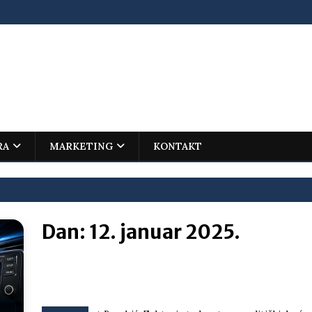
RA
MARKETING
KONTAKT
Dan:
12. januar 2025.
ovića – istorijski uspjeh mladog Trebinjca na Međunarodnoj
I
jenu?
BOSNA I HERCEGOVINA
i što te tukao
LIČNI STAV