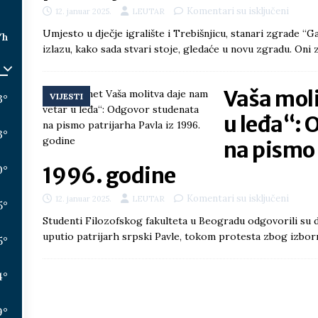
Komentari su isključeni
12. januar 2025.
LEUTAR
Umjesto u dječje igralište i Trebišnjicu, stanari zgrade 
/h
izlazu, kako sada stvari stoje, gledaće u novu zgradu. Oni 
Vaša moli
VIJESTI
3
°
u leđa“:
3
°
na pismo 
1996. godine
0
°
Komentari su isključeni
12. januar 2025.
LEUTAR
5
°
Studenti Filozofskog fakulteta u Beogradu odgovorili su d
uputio patrijarh srpski Pavle, tokom protesta zbog izborn
5
°
4
°
9
°