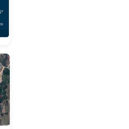
5
°
:26