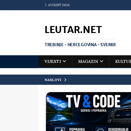
7. AVGUST 2026.
LEUTAR.NET
TREBINJE - HERCEGOVINA - SVEMIR
VIJESTI
MAGAZIN
KULTU
NASLOVI
[ 20. jul 2026. ]
Zlato za Vuka Jank
matematičkoj olimpijadi
VIJEST
[ 19. jul 2026. ]
Da li i obraz ima ci
[ 16. jul 2026. ]
Mile će da ti oprost