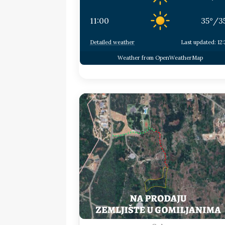
11:00
35
°
/
3
Detailed weather
Last updated: 12
Weather from OpenWeatherMap