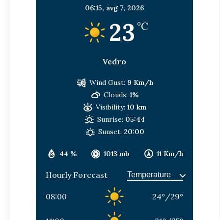
06:15,
avg 7, 2026
23
°C
Vedro
Wind Gust:
9 Km/h
Clouds:
1%
Visibility:
10 km
Sunrise:
05:44
Sunset:
20:00
44 %
1013 mb
11 Km/h
Hourly Forecast
08:00
24
°
/
29
°