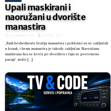
Upali maskirani i
naoružani u dvorište
manastira
24. septembar 2023.
LEUTAR
0
„Radi bezbednosti, bratija manastira i poklonici su se zaključali
u konak, i hram manastira je takođe zaključan. Naoružana
maskirana lica se kreću po dvorištvu i čuju se povremeno
pucnji“, ističe
[…]