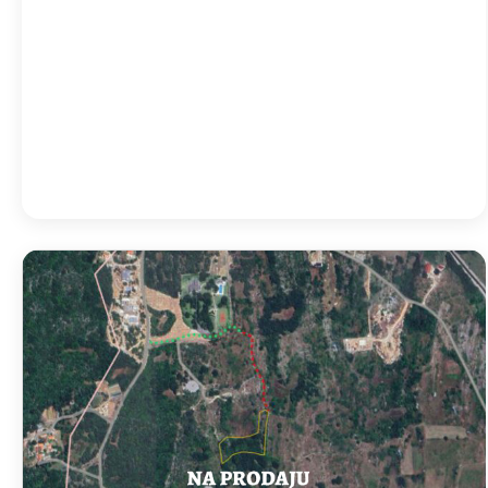
14:00
33
°
/
33
°
17:00
32
°
/
32
°
Detailed weather
Last updated: 19:25
Weather from OpenWeatherMap