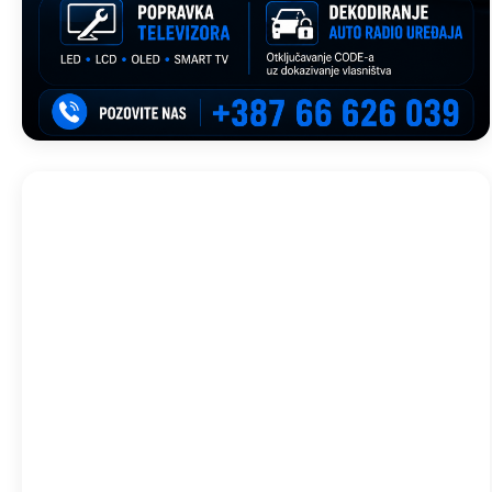
Trebinje, BA
19:35,
avg 8, 2026
28
°C
Oblačno
Wind Gust:
6 Km/h
Clouds:
96%