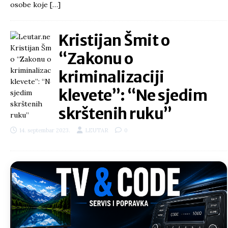
osobe koje
[…]
Kristijan Šmit o
“Zakonu o
kriminalizaciji
klevete”: “Ne sjedim
skrštenih ruku”
14. septembar 2023.
LEUTAR
0