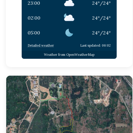
23:00
24
°
/
24
°
02:00
24
°
/
24
°
05:00
24
°
/
24
°
Detailed weather
Last updated: 06:02
Weather from OpenWeatherMap