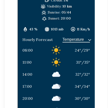
Clouds:
1%
Visibility:
10 km
Sunrise:
05:44
Sunset:
20:00
43 %
1013 mb
11 Km/h
Hourly Forecast
08:00
24
°
/
29
°
11:00
31
°
/
35
°
14:00
32
°
/
32
°
17:00
34
°
/
34
°
20:00
30
°
/
30
°