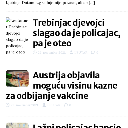
Ljubinja Datum izgradnje nije poznat, ali se
[…]
Trebinjac djevojci
slagao da je policajac,
pa je oteo
22. novembar 2021.
LEUTAR
0
Austrija objavila
moguću visinu kazne
za odbijanje vakcine
22. novembar 2021.
LEUTAR
0
Lažni policajac hapsio