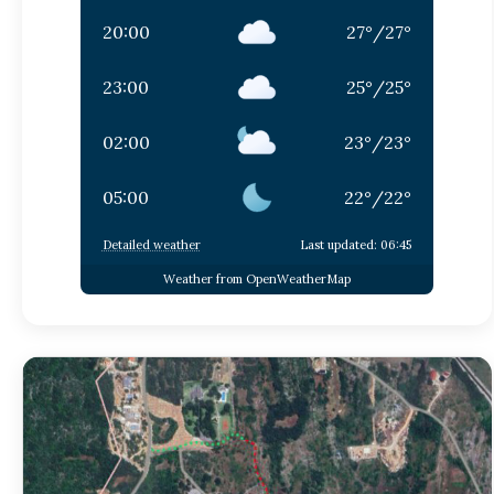
20:00
27
°
/
27
°
23:00
25
°
/
25
°
02:00
23
°
/
23
°
05:00
22
°
/
22
°
Detailed weather
Last updated: 06:45
Weather from OpenWeatherMap