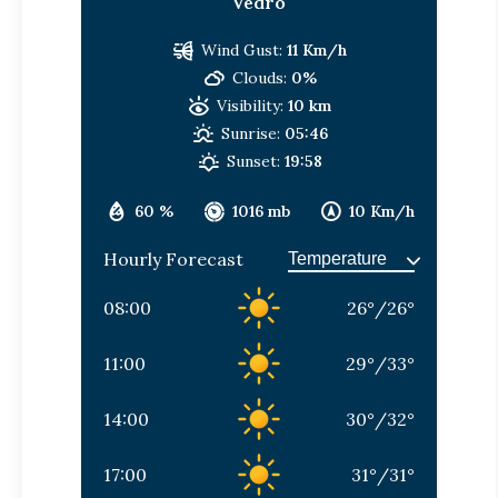
Vedro
Wind Gust:
11 Km/h
Clouds:
0%
Visibility:
10 km
Sunrise:
05:46
Sunset:
19:58
60 %
1016 mb
10 Km/h
Hourly Forecast
08:00
26
°
/
26
°
11:00
29
°
/
33
°
14:00
30
°
/
32
°
17:00
31
°
/
31
°