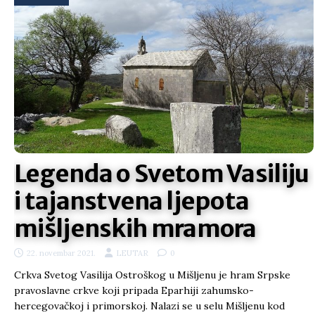
Legenda o Svetom Vasiliju
i tajanstvena ljepota
mišljenskih mramora
22. novembar 2021.
LEUTAR
0
Crkva Svetog Vasilija Ostroškog u Mišljenu je hram Srpske
pravoslavne crkve koji pripada Eparhiji zahumsko-
hercegovačkoj i primorskoj. Nalazi se u selu Mišljenu kod