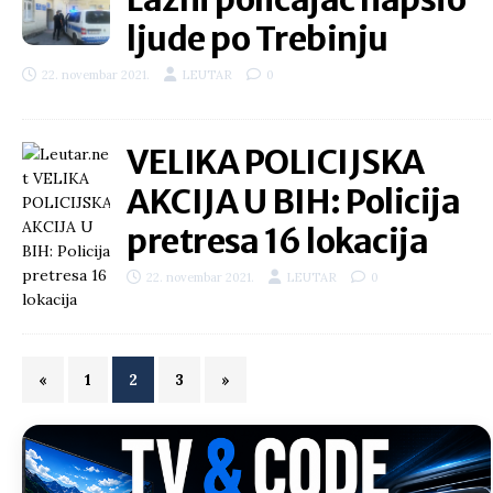
ljude po Trebinju
22. novembar 2021.
LEUTAR
0
VELIKA POLICIJSKA
AKCIJA U BIH: Policija
pretresa 16 lokacija
22. novembar 2021.
LEUTAR
0
«
1
2
3
»