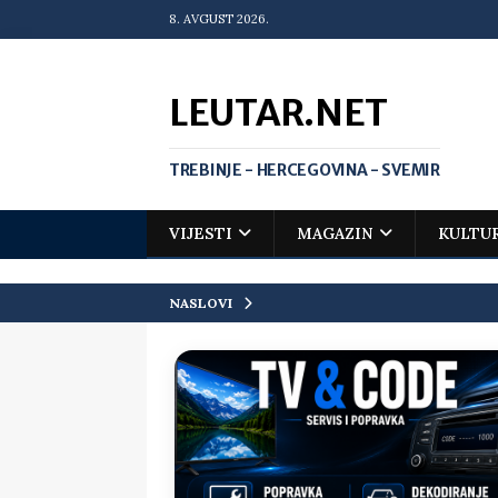
8. AVGUST 2026.
LEUTAR.NET
TREBINJE - HERCEGOVINA - SVEMIR
VIJESTI
MAGAZIN
KULTU
NASLOVI
[ 30. jul 2026. ]
Uhapšen bivši grad
[ 20. jul 2026. ]
Zlato za Vuka Jank
matematičkoj olimpijadi
VIJEST
[ 19. jul 2026. ]
Da li i obraz ima ci