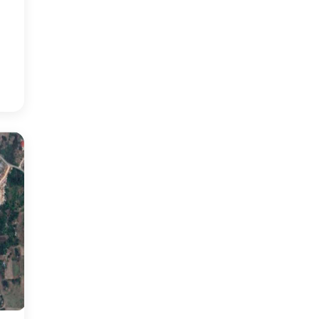
5
°
:05