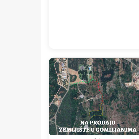
11:00
35
°
/
3
Detailed weather
Last updated: 13
Weather from OpenWeatherMap