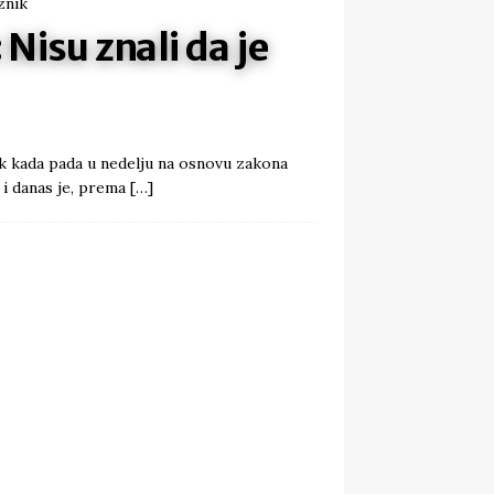
 Nisu znali da je
nik kada pada u nedelju na osnovu zakona
 i danas je, prema
[…]