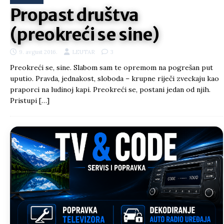
Propast društva
(preokreći se sine)
9. avgust 2016.
LEUTAR
3
Preokreći se, sine. Slabom sam te opremom na pogrešan put
uputio. Pravda, jednakost, sloboda – krupne riječi zveckaju kao
praporci na ludinoj kapi. Preokreći se, postani jedan od njih.
Pristupi
[…]