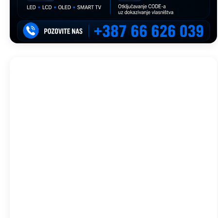
Trebinje, BA
12:14,
avg 7, 2026
35
°C
Vedro
Wind Gust:
13 Km/h
Clouds:
8%
Visibility:
10 km
Sunrise:
05:44