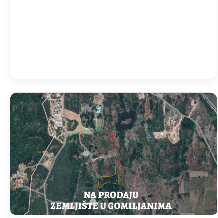
11:00
35
°
/
35
°
Detailed weather
Last updated: 12:02
Weather from OpenWeatherMap