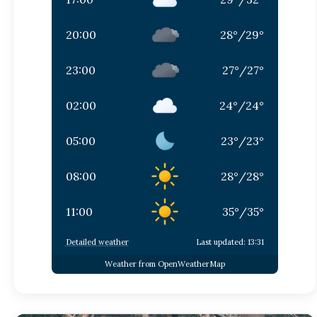
20:00
28
°
/
29
°
23:00
27
°
/
27
°
02:00
24
°
/
24
°
05:00
23
°
/
23
°
08:00
28
°
/
28
°
11:00
35
°
/
35
°
Detailed weather
Last updated: 13:31
Weather from OpenWeatherMap