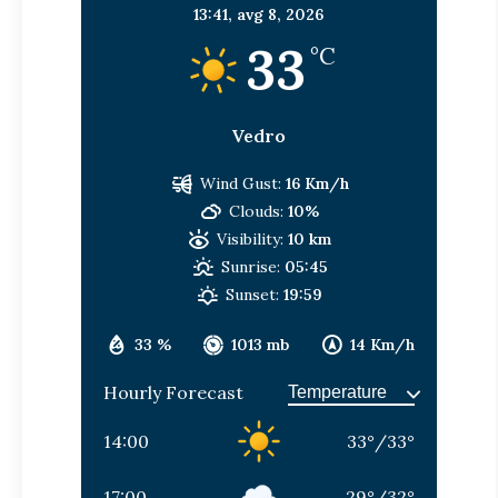
13:41,
avg 8, 2026
33
°C
Vedro
Wind Gust:
16 Km/h
Clouds:
10%
Visibility:
10 km
Sunrise:
05:45
Sunset:
19:59
33 %
1013 mb
14 Km/h
Hourly Forecast
14:00
33
°
/
33
°
17:00
29
°
/
32
°