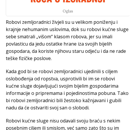
Oglas
Robovi zemljoradnici živjeli su u velikom poniženju i
krajnje nehumanim uslovima, dok su robovi kućne sluge
sebe smatrali „višom“ klasom robova, jer su imali
povlasticu da jedu ostatke hrane iza svojih bijelih
gospodara, da koriste njihovu staru odjeću i da ne rade
teške fizičke poslove.
Kada god bi se robovi zemljoradnici ujedinili s ciljem
oslobođenja od ropstva, usprotivili bi im se robovi
kućne sluge dojavljujući svojim bijelim gospodarima
informacije o pripremama i pojedinostima pobuna. Tako
bi robovi zemljoradnici bili žestoko kažnjavani i gubili
nadu da će ostvariti svoj san o slobodi.
Robovi kućne sluge nisu odavali svoju braću s nekim
posebnim ciljem ili smislom, već samo zato što su im