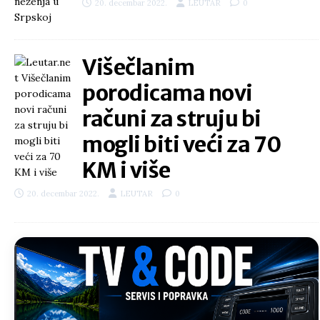
20. decembar 2022.
LEUTAR
0
Višečlanim
porodicama novi
računi za struju bi
mogli biti veći za 70
KM i više
20. decembar 2022.
LEUTAR
0