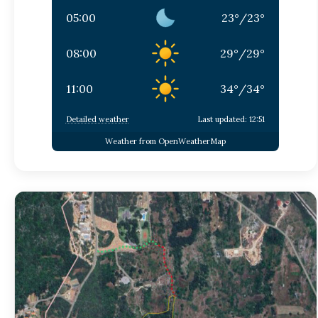
05:00
23
°
/
23
°
08:00
29
°
/
29
°
11:00
34
°
/
34
°
Detailed weather
Last updated: 12:51
Weather from OpenWeatherMap