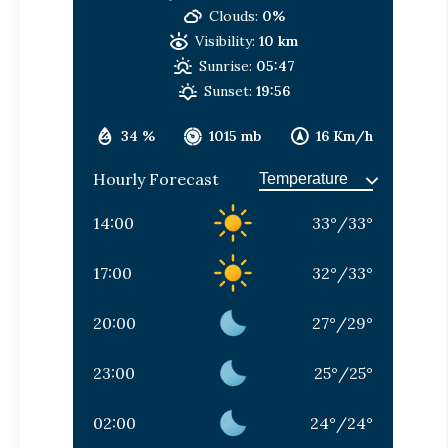
Clouds:
0%
Visibility:
10 km
Sunrise:
05:47
Sunset:
19:56
34 %
1015 mb
16 Km/h
Hourly Forecast
14:00
33
°
/
33
°
17:00
32
°
/
33
°
20:00
27
°
/
29
°
23:00
25
°
/
25
°
02:00
24
°
/
24
°