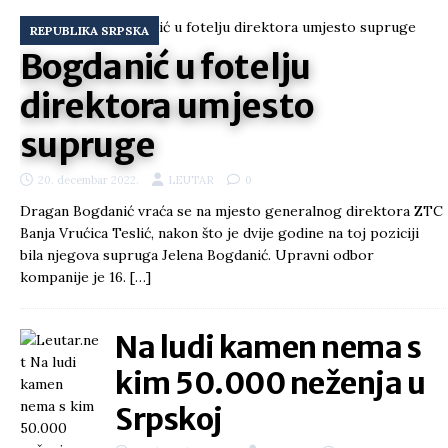
REPUBLIKA SRPSKA
Bogdanić u fotelju
direktora umjesto
supruge
20. decembar 2022.
LEUTAR
0
Dragan Bogdanić vraća se na mjesto generalnog direktora ZTC
Banja Vrućica Teslić, nakon što je dvije godine na toj poziciji
bila njegova supruga Jelena Bogdanić. Upravni odbor
kompanije je 16.
[…]
Na ludi kamen nema s
kim 50.000 neženja u
Srpskoj