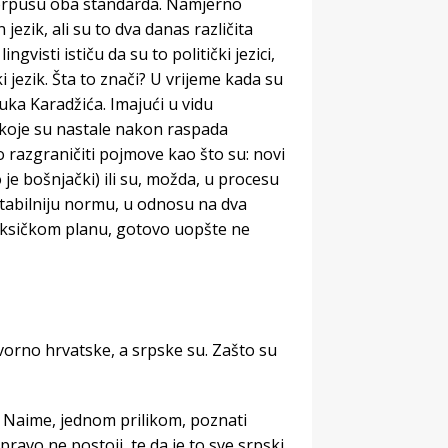
 korpusu oba standarda. Namjerno
 jezik, ali su to dva danas različita
gvisti ističu da su to politički jezici,
i jezik. Šta to znači? U vrijeme kada su
uka Karadžića. Imajući u vidu
a koje su nastale nakon raspada
 razgraničiti pojmove kao što su: novi
 je bošnjački) ili su, možda, u procesu
stabilniju normu, u odnosu na dva
leksičkom planu, gotovo uopšte ne
vorno hrvatske, a srpske su. Zašto su
 Naime, jednom prilikom, poznati
pravo ne postoji, te da je to sve srpski