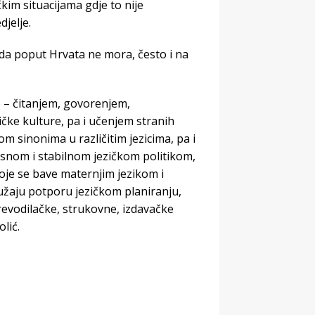
kim situacijama gdje to nije
jelje.
a da poput Hrvata ne mora, često i na
o – čitanjem, govorenjem,
ičke kulture, pa i učenjem stranih
m sinonima u različitim jezicima, pa i
asnom i stabilnom jezičkom politikom,
 koje se bave maternjim jezikom i
ružaju potporu jezičkom planiranju,
prevodilačke, strukovne, izdavačke
lić.