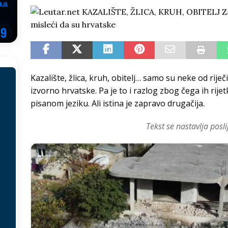
NSRS: Vukanović otkrio detalje – Stevandić krenuo na Đokića, Dodik
EGOVINA
o!
REPUBLIKA SRPSKA
 u sukobu, pogotovo nisu zbog Eleka
LIČNI STAV
Kazalište, žlica, kruh, obitelj… samo su neke od riječ
ve im prepustimo, ostaće nam samo siledžije i tišina
BOSNA I
izvorno hrvatske. Pa je to i razlog zbog čega ih ri
pisanom jeziku. Ali istina je zapravo drugačija.
 računi
REPUBLIKA SRPSKA
Tekst se nastavlja posli