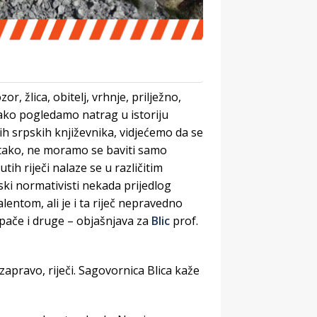
or, žlica, obitelj, vrhnje, prilježno,
ako pogledamo natrag u istoriju
ćih srpskih književnika, vidjećemo da se
o tako, ne moramo se baviti samo
 riječi nalaze se u različitim
i normativisti nekada prijedlog
entom, ali je i ta riječ nepravedno
apače i druge – objašnjava za
Blic
prof.
 zapravo, riječi. Sagovornica Blica kaže