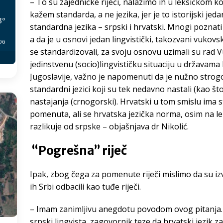
– To su zajedničke riječi, nalazimo ih u leksičkom
kažem standarda, a ne jezika, jer je to istorijski jedan
3
°
standardna jezika – srpski i hrvatski. Mnogi poznati lin
a da je u osnovi jedan lingvistički, takozvani vukovsk
:06
se standardizovali, za svoju osnovu uzimali su rad V
jedinstvenu (socio)lingvističku situaciju u državam
Jugoslavije, važno je napomenuti da je nužno strogo
standardni jezici koji su tek nedavno nastali (kao što
nastajanja (crnogorski). Hrvatski u tom smislu ima 
pomenuta, ali se hrvatska jezička norma, osim na 
razlikuje od srpske – objašnjava dr Nikolić.
“Pogrešna” riječ
Ipak, zbog čega za pomenute riječi mislimo da su iz
ih Srbi odbacili kao tuđe riječi.
– Imam zanimljivu anegdotu povodom ovog pitanja.
srpski lingvista, zagovornik teze da hrvatski jezik za