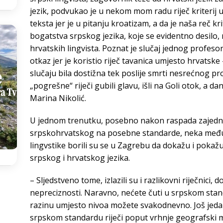
jezik, podvukao je u nekom mom radu riječ kriterij u
teksta jer je u pitanju kroatizam, a da je naša reč kr
bogatstva srpskog jezika, koje se evidentno desilo,
hrvatskih lingvista. Poznat je slučaj jednog profesor
otkaz jer je koristio riječ tavanica umjesto hrvatske
slučaju bila dostižna tek poslije smrti nesrećnog pr
„pogrešne“ riječi gubili glavu, išli na Goli otok, a d
Marina Nikolić.
U jednom trenutku, posebno nakon raspada zajednič
srpskohrvatskog na posebne standarde, neka međ
lingvstike borili su se u Zagrebu da dokažu i pokažu
srpskog i hrvatskog jezika.
– Sljedstveno tome, izlazili su i razlikovni riječnici
nepreciznosti. Naravno, nećete čuti u srpskom standa
razinu umjesto nivoa možete svakodnevno. Još jedan 
srpskom standardu riječi poput vrhnje geografski 