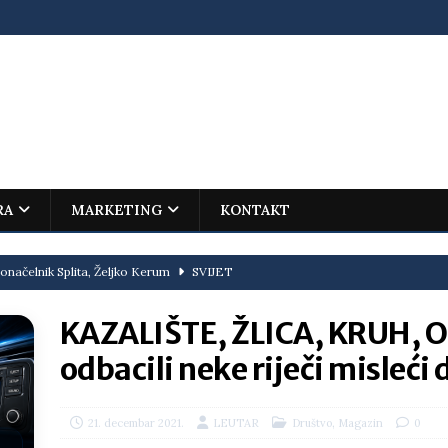
RA
MARKETING
KONTAKT
onačelnik Splita, Željko Kerum
SVIJET
ovića – istorijski uspjeh mladog Trebinjca na Međunarodnoj
KAZALIŠTE, ŽLICA, KRUH, OB
I
odbacili neke riječi misleći
jenu?
BOSNA I HERCEGOVINA
i što te tukao
LIČNI STAV
,
21. decembar 2021.
LEUTAR
Društvo
Magazin
0
ektroprivrede pred ministrima
HERCEGOVINA