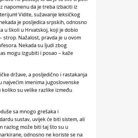
z napomenu da je treba izbaciti iz
iterijum! Vidite, sužavanje leksičkog
 nekada je posljedica srpskih, odnosno
a u školi u Hrvatskoj, koji je dobio
 – strop. Nažalost, pravda je u ovom
ofesora. Nekada su ljudi zbog
anas mogu izgubiti i posao – kaže
ke države, a posljedično i rastakanja
u najvećim imenima jugoslovenske
 koliko su velike razlike između
, doduše sa mnogo grešaka i
rdu sustav, uvijek će biti sistem, ali
razlog može biti taj što su u
markirane, odnosno ne koriste se na