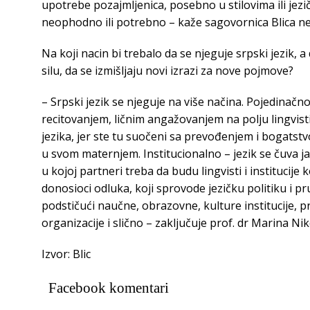
upotrebe pozajmljenica, posebno u stilovima ili jezič
neophodno ili potrebno – kaže sagovornica Blica ned
Na koji nacin bi trebalo da se njeguje srpski jezik, 
silu, da se izmišljaju novi izrazi za nove pojmove?
– Srpski jezik se njeguje na više načina. Pojedinačn
recitovanjem, ličnim angažovanjem na polju lingvist
jezika, jer ste tu suočeni sa prevođenjem i bogatstvo
u svom maternjem. Institucionalno – jezik se čuva j
u kojoj partneri treba da budu lingvisti i institucije
donosioci odluka, koji sprovode jezičku politiku i p
podstičući naučne, obrazovne, kulture institucije, 
organizacije i slično – zaključuje prof. dr Marina Niko
Izvor: Blic
Facebook komentari