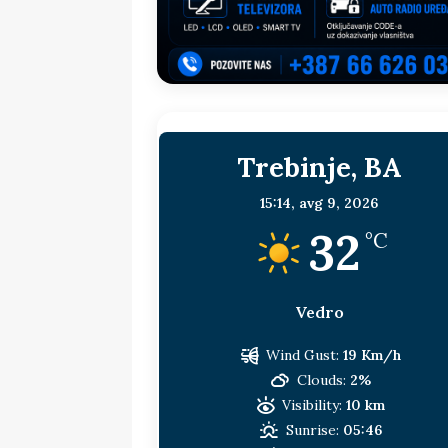
[ 15. jul 2026. ]
Politički potres u 
sljedeća meta!?
BOSNA I HERC
[ 14. jul 2026. ]
Budimiru je jako ža
[ 13. jul 2026. ]
Dodik i Vučić nisu
Trebinje, BA
[ 11. jul 2026. ]
Ako se povučemo i s
HERCEGOVINA
15:14,
avg 9, 2026
32
[ 9. jul 2026. ]
RTRS-u blokirani svi
°C
Vedro
Wind Gust:
19 Km/h
Clouds:
2%
Visibility:
10 km
Sunrise:
05:46