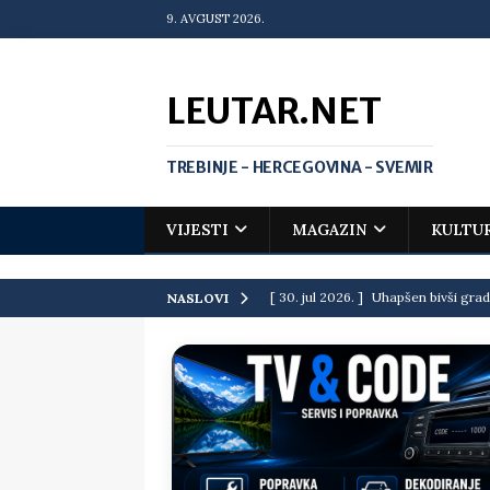
9. AVGUST 2026.
LEUTAR.NET
TREBINJE - HERCEGOVINA - SVEMIR
VIJESTI
MAGAZIN
KULTU
[ 30. jul 2026. ]
Uhapšen bivši grad
NASLOVI
[ 20. jul 2026. ]
Zlato za Vuka Jank
matematičkoj olimpijadi
VIJEST
[ 19. jul 2026. ]
Da li i obraz ima ci
[ 16. jul 2026. ]
Mile će da ti oprost
[ 16. jul 2026. ]
Krediti i dugovi El