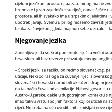
cijelom jezičkom prostoru, pa zato mnogima ne zvuč
hrenovke i grah zajedničke su riječi, danas češće u
prostora, ali ih svakako ima u srpskim dijalektima i 
upotrebljavaju. Svemu u prilog možemo završiti jed
bruka za čovjekom; gleda majmun sebe u zrcalo – kaž
Njegovanje jezika
Zanimljivo je da su Srbi pomenute riječi u većini od
hrvatskim, ali bez rezerve prihvataju mnoge anglici
– Srpski jezik, za razliku od recimo slovenačkog, pa 
uticaje. Neki od razloga za čuvanje riječi slovenskog
slovenački i hrvatski narod bili okruženi drugim jezi
na taj način čuvali od asimilacije. Njihovi govori su 
Austro-Ugarske, dakle u dugotrajnom kontaktu s nje
imao takvu vrstu spoljnih faktora koji bi uticali na
riječi. Ne treba na silu uvoditi, niti izmišljati nove ri