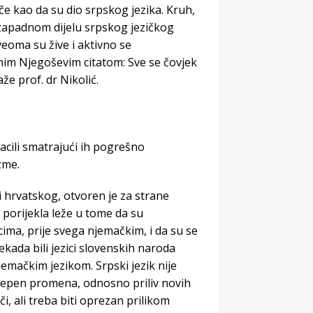
e kao da su dio srpskog jezika. Kruh,
 zapadnom dijelu srpskog jezičkog
veoma su žive i aktivno se
nim Njegoševim citatom: Sve se čovjek
e prof. dr Nikolić.
bacili smatrajući ih pogrešno
zme.
i hrvatskog, otvoren je za strane
 porijekla leže u tome da su
cima, prije svega njemačkim, i da su se
nekada bili jezici slovenskih naroda
mačkim jezikom. Srpski jezik nije
 stepen promena, odnosno priliv novih
ječi, ali treba biti oprezan prilikom