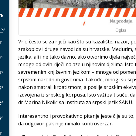
/h
Oglas
Vrlo često se za riječi kao što su kazalište, nazor, poz
1
°
zrakoplov i druge navodi da su hrvatske. Međutim, 
jezika, ali i ne tako davno, ako otvorimo djela najve
8
°
mnoge od ovih riječi nalaze u njihovim djelima. Ist
savremenim književnim jezikom – mnoge od pomenutih
4
°
srpskim narodnim govorima. Takođe, mnogi su srpsk
nakon smatrali kroatizmom, a poslije srpskim ekvival
3
°
izdvojena iz srpskog korpusa. Isto važi za tisuću, d
dr Marina Nikolić sa Instituta za srpski jezik SANU.
2
°
Interesantno i provokativno pitanje jeste čije su to,
8
°
da odgovor pak nije nimalo kontroverzan.
4
°