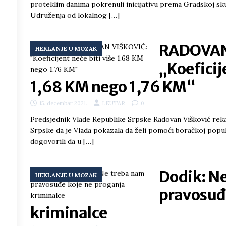
proteklim danima pokrenuli inicijativu prema Gradskoj skup
Udruženja od lokalnog
[…]
/h
RADOVAN
HEKLANJE U MOZAK
„Koeficije
8
°
1,68 KM nego 1,76 KM“
5
°
15. decembar 2021.
LEUTAR
0
Predsjednik Vlade Republike Srpske Radovan Višković rek
3
°
Srpske da je Vlada pokazala da želi pomoći boračkoj popu
dogovorili da u
[…]
1
°
8
°
Dodik: N
HEKLANJE U MOZAK
pravosuđ
5
°
kriminalce
4
°