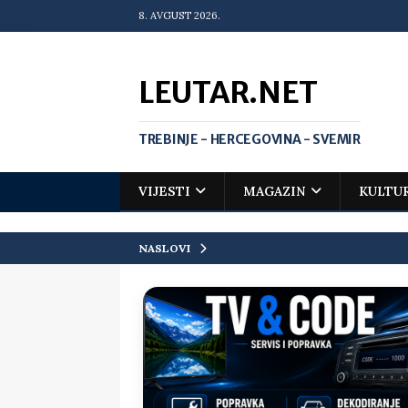
8. AVGUST 2026.
LEUTAR.NET
TREBINJE - HERCEGOVINA - SVEMIR
VIJESTI
MAGAZIN
KULTU
NASLOVI
[ 30. jul 2026. ]
Uhapšen bivši grad
[ 20. jul 2026. ]
Zlato za Vuka Jank
matematičkoj olimpijadi
VIJEST
[ 19. jul 2026. ]
Da li i obraz ima ci