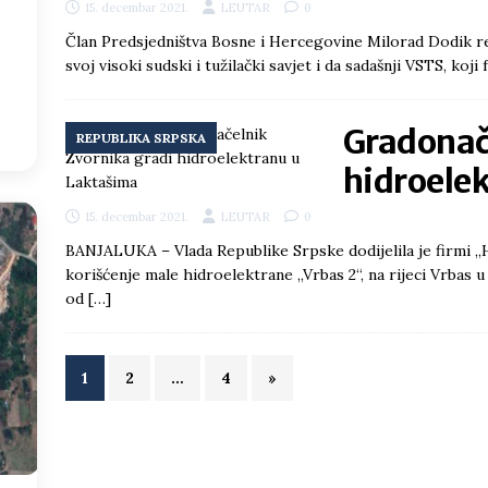
15. decembar 2021.
LEUTAR
0
Član Predsjedništva Bosne i Hercegovine Milorad Dodik re
3
°
svoj visoki sudski i tužilački savjet i da sadašnji VSTS, koj
:31
Gradonač
REPUBLIKA SRPSKA
hidroele
15. decembar 2021.
LEUTAR
0
BANJALUKA – Vlada Republike Srpske dodijelila je firmi „H
korišćenje male hidroelektrane „Vrbas 2“, na rijeci Vrbas u 
od
[…]
1
2
…
4
»