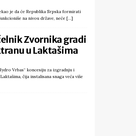
kao je da će Republika Srpska formirati
i funkcioniše na nivou države, neće
[…]
elnik Zvornika gradi
ktranu u Laktašima
ydro Vrbas“ koncesiju za izgradnju i
Laktašima, čija instalisana snaga veća više