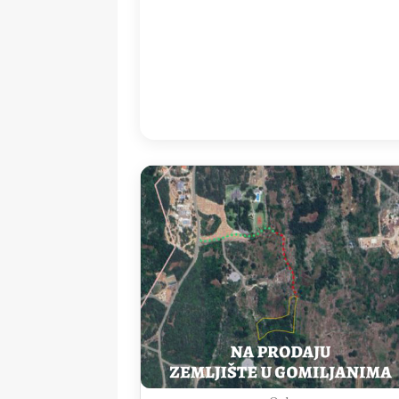
05:00
23
°
/
2
Detailed weather
Last updated: 05
Weather from OpenWeatherMap