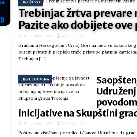
DRUŠTVO
i što te tukao
LIČNI STAV
Trebinjac žrtva prevare 
ektroprivrede pred ministrima
HERCEGOVINA
Pazite ako dobijete ove
NSRS: Vukanović otkrio detalje – Stevandić krenuo na Đokića, Dodik
15. decembar 2021.
LEUTAR
0
EGOVINA
Građani u Hercegovini i Crnoj Gori na meti su hakerske gr
o!
REPUBLIKA SRPSKA
putem privatnih prepiski traže pristupe platnim karticama
Trebinjcu
[…]
 u sukobu, pogotovo nisu zbog Eleka
LIČNI STAV
ve im prepustimo, ostaće nam samo siledžije i tišina
BOSNA I
Saopštenj
HERCEGOVINA
Udruženj
 računi
REPUBLIKA SRPSKA
povodom 
inicijative na Skupštini gra
15. decembar 2021.
LEUTAR
0
Poštovane višečlane porodice i članovi Udruženja 4+ gra