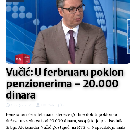
Vučić: U ferbruaru poklon
penzionerima – 20.000
dinara
1. avgust 2021.
LEUTAR
0
Penzioneri će u februaru sledeće godine dobiti poklon od
države u vrednosti od 20.000 dinara, saopštio je predsednik
Srbije Aleksandar Vučić gostujući na RTS-u. Napredak je mala