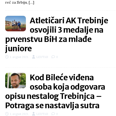
reč za Srbiju,
[…]
Atletičari AK Trebinje
osvojili 3 medalje na
prvenstvu BiH za mlađe
juniore
1. avgust 2021.
LEUTAR
0
Kod Bileće viđena
osoba koja odgovara
opisu nestalog Trebinjca –
Potraga se nastavlja sutra
1. avgust 2021.
LEUTAR
0