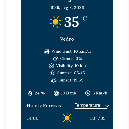
11:36,
avg 8, 2026
35
°C
Vedro
Wind Gust:
10 Km/h
Clouds:
0%
Visibility:
10 km
Sunrise:
05:45
Sunset:
19:59
24 %
1013 mb
6 Km/h
Hourly Forecast
14:00
33
°
/
35
°