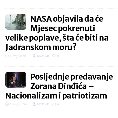
NASA objavila da će
Mjesec pokrenuti
velike poplave, šta će biti na
Jadranskom moru?
1. avgust 2021.
LEUTAR
0
Posljednje predavanje
Zorana Đinđića –
Nacionalizam i patriotizam
1. avgust 2021.
LEUTAR
0