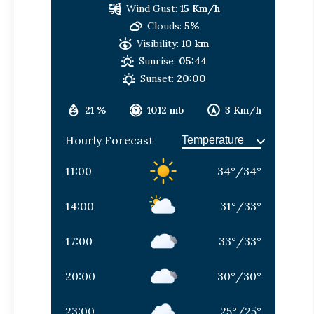
Wind Gust:
15 Km/h
Clouds:
5%
Visibility:
10 km
Sunrise:
05:44
Sunset:
20:00
21 %
1012 mb
3 Km/h
Hourly Forecast
11:00
34
°
/
34
°
14:00
31
°
/
33
°
17:00
33
°
/
33
°
20:00
30
°
/
30
°
23:00
25
°
/
25
°