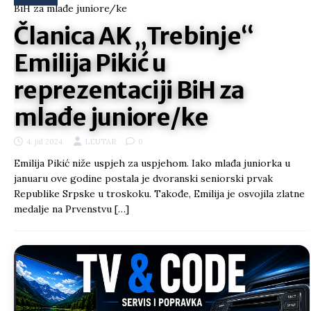
Članica AK „Trebinje“
Emilija Pikić u
reprezentaciji BiH za
mlađe juniore/ke
4. jul 2024.
LEUTAR
0
Emilija Pikić niže uspjeh za uspjehom. Iako mlađa juniorka u
januaru ove godine postala je dvoranski seniorski prvak
Republike Srpske u troskoku. Takođe, Emilija je osvojila zlatne
medalje na Prvenstvu
[…]