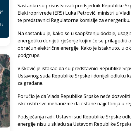
Sastanku su prisustvovali predsjednik Republike Sr
8
°
Elektroprivrede (ERS) Luka Petrović, ministri u Vladi
te predstavnici Regulatorne komisije za energetiku.
:34
Na sastanku je, kako se u saopštenju dodaje, usagl
energetiku donijeti rješenje kojim će se prilagoditi
obračun električne energije. Kako je istaknuto, u ok
podgrupe.
Višković je istakao da su predstavnici Republike Sr
Ustavnog suda Republike Srpske i donijeli odluku ka
za građane.
Poručio je da Vlada Republike Srpske neće dozvoliti 
iskoristiti sve mehanizme da ostane najjeftinija u re
Podsjećanja radi, Ustavni sud Republike Srpske odlu
energije nisu u skladu sa Ustavom Republike Srpske