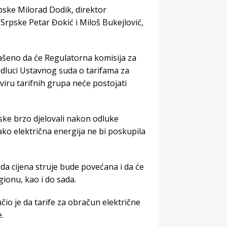
pske Milorad Dodik, direktor
 Srpske Petar Đokić i Miloš Bukejlović,
ašeno da će Regulatorna komisija za
 odluci Ustavnog suda o tarifama za
viru tarifnih grupa neće postojati
pske brzo djelovali nakon odluke
ko električna energija ne bi poskupila
da cijena struje bude povećana i da će
gionu, kao i do sada.
čio je da tarife za obračun električne
.