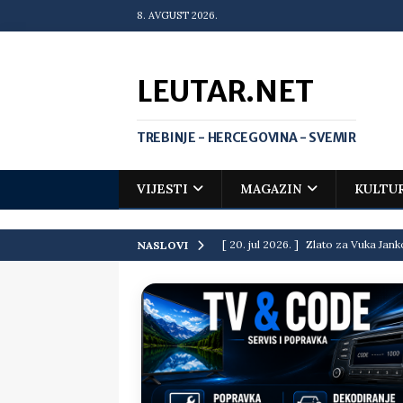
8. AVGUST 2026.
LEUTAR.NET
TREBINJE - HERCEGOVINA - SVEMIR
VIJESTI
MAGAZIN
KULTU
[ 20. jul 2026. ]
Zlato za Vuka Jank
NASLOVI
matematičkoj olimpijadi
VIJEST
[ 19. jul 2026. ]
Da li i obraz ima ci
[ 16. jul 2026. ]
Mile će da ti oprost
[ 16. jul 2026. ]
Krediti i dugovi El
[ 15. jul 2026. ]
Politički potres u 