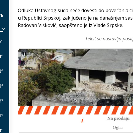
Odluka Ustavnog suda neće dovesti do povećanja cij
/h
u Republici Srpskoj, zaključeno je na današnjem sa
Radovan Višković, saopšteno je iz Vlade Srpske.
Tekst se nastavlja posli
5
°
3
°
1
°
8
°
5
°
4
°
Oglas
3
°