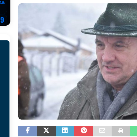
EGOVINA
o!
REPUBLIKA SRPSKA
 u sukobu, pogotovo nisu zbog Eleka
LIČNI STAV
ve im prepustimo, ostaće nam samo siledžije i tišina
BOSNA I
 računi
REPUBLIKA SRPSKA
onačelnik Splita, Željko Kerum
SVIJET