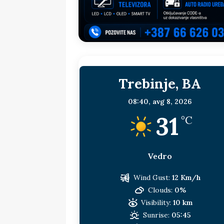
sljedeća meta!?
BOSNA I HERC
[ 14. jul 2026. ]
Budimiru je jako ža
[ 13. jul 2026. ]
Dodik i Vučić nisu
[ 11. jul 2026. ]
Ako se povučemo i s
Trebinje, BA
HERCEGOVINA
[ 9. jul 2026. ]
RTRS-u blokirani svi
08:40,
avg 8, 2026
31
[ 30. jul 2026. ]
Uhapšen bivši grad
°C
Vedro
Wind Gust:
12 Km/h
Clouds:
0%
Visibility:
10 km
Sunrise:
05:45