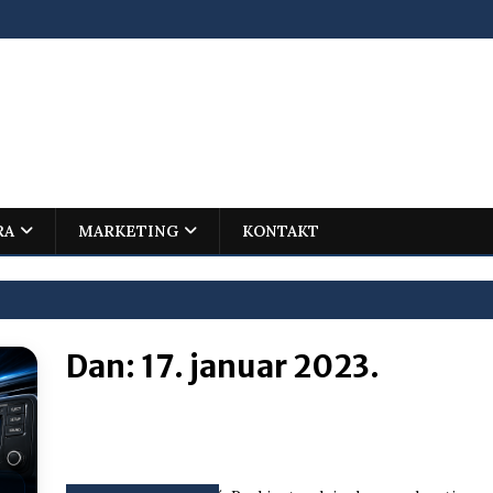
RA
MARKETING
KONTAKT
Dan:
17. januar 2023.
ovića – istorijski uspjeh mladog Trebinjca na Međunarodnoj
I
jenu?
BOSNA I HERCEGOVINA
i što te tukao
LIČNI STAV