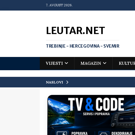
7. AVGUST 2026.
LEUTAR.NET
TREBINJE - HERCEGOVINA - SVEMIR
VIJESTI
MAGAZIN
KULTU
NASLOVI
[ 20. jul 2026. ]
Zlato za Vuka Jank
matematičkoj olimpijadi
VIJEST
[ 19. jul 2026. ]
Da li i obraz ima ci
[ 16. jul 2026. ]
Mile će da ti oprost