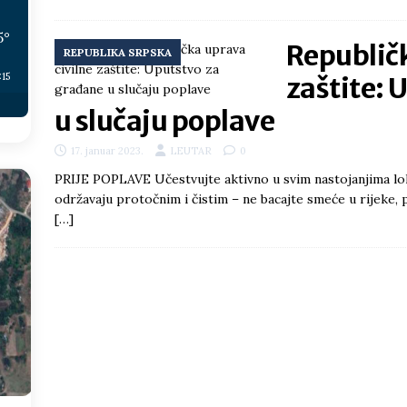
5
°
Republičk
REPUBLIKA SRPSKA
:15
zaštite: 
u slučaju poplave
17. januar 2023.
LEUTAR
0
PRIJE POPLAVE Učestvujte aktivno u svim nastojanjima lok
održavaju protočnim i čistim – ne bacajte smeće u rijeke, 
[…]