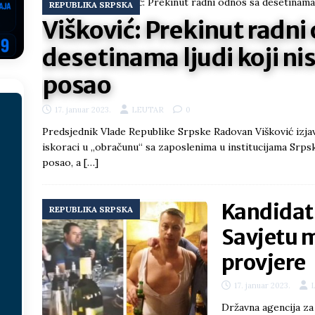
REPUBLIKA SRPSKA
ektroprivrede pred ministrima
HERCEGOVINA
Višković: Prekinut radni
NSRS: Vukanović otkrio detalje – Stevandić krenuo na Đokića, Dodik
desetinama ljudi koji nis
EGOVINA
posao
o!
REPUBLIKA SRPSKA
17. januar 2023.
LEUTAR
0
 u sukobu, pogotovo nisu zbog Eleka
LIČNI STAV
Predsjednik Vlade Republike Srpske Radovan Višković izjavi
ve im prepustimo, ostaće nam samo siledžije i tišina
BOSNA I
iskoraci u „obračunu“ sa zaposlenima u institucijama Srps
posao, a
[…]
 računi
REPUBLIKA SRPSKA
Kandidati
REPUBLIKA SRPSKA
onačelnik Splita, Željko Kerum
SVIJET
Savjetu m
provjere
17. januar 2023.
Državna agencija za 