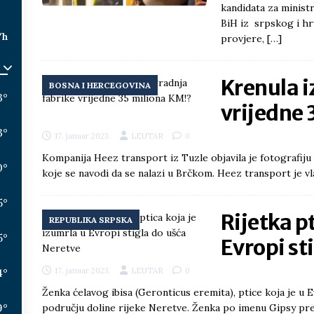
kandidata za ministr
BiH iz srpskog i hr
/h
provjere,
[…]
Krenula i
BOSNA I HERCEGOVINA
3
°
vrijedne 
3
°
17. januar 2023.
LEUTAR
0
Kompanija Heez transport iz Tuzle objavila je fotografiju 
0
°
koje se navodi da se nalazi u Brčkom. Heez transport je vl
5
°
Rijetka pt
REPUBLIKA SRPSKA
5
°
Evropi st
4
°
17. januar 2023.
LEUTAR
0
Ženka ćelavog ibisa (Geronticus eremita), ptice koja je u Ev
9
°
području doline rijeke Neretve. Ženka po imenu Gipsy pr