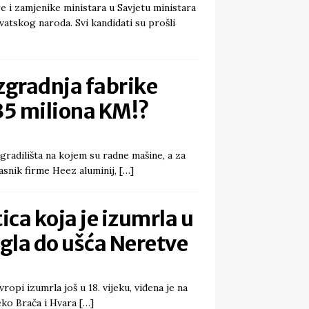
e i zamjenike ministara u Savjetu ministara
vatskog naroda. Svi kandidati su prošli
zgradnja fabrike
35 miliona KM!?
gradilišta na kojem su radne mašine, a za
asnik firme Heez aluminij,
[…]
ica koja je izumrla u
igla do ušća Neretve
ropi izumrla još u 18. vijeku, viđena je na
eko Brača i Hvara
[…]