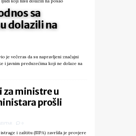
 odnos sa
u dolazili na
o je večeras da su napravljeni značajni
ke i javnim preduzećima koji ne dolaze na
 za ministre u
inistara prošli
LEUTAR
0
istrage i zaštitu (SIPA) završila je provjere