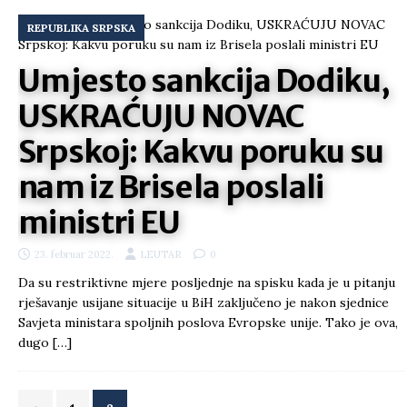
REPUBLIKA SRPSKA
Umjesto sankcija Dodiku,
USKRAĆUJU NOVAC
Srpskoj: Kakvu poruku su
nam iz Brisela poslali
ministri EU
23. februar 2022.
LEUTAR
0
Da su restriktivne mjere posljednje na spisku kada je u pitanju
rješavanje usijane situacije u BiH zaključeno je nakon sjednice
Savjeta ministara spoljnih poslova Evropske unije. Tako je ova,
dugo
[…]