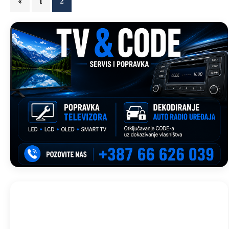
«
1
2
Trebinje, BA
22:09,
avg 8, 2026