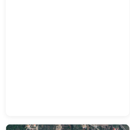
05:00
22
°
/
23
°
08:00
27
°
/
27
°
11:00
34
°
/
34
°
14:00
32
°
/
32
°
17:00
29
°
/
29
°
20:00
26
°
/
26
°
Detailed weather
Last updated: 22:00
Weather from OpenWeatherMap