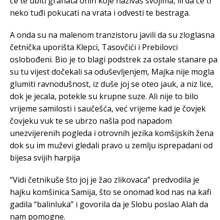
će te ubiti granata onih koje nazivaš svojima, ili da će ti
neko tuđi pokucati na vrata i odvesti te bestraga.
A onda su na malenom tranzistoru javili da su zloglasna
četnička uporišta Klepci, Tasovčići i Prebilovci
oslobođeni. Bio je to blagi podstrek za ostale stanare pa
su tu vijest dočekali sa oduševljenjem, Majka nije mogla
glumiti ravnodušnost, iz duše joj se oteo jauk, a niz lice,
dok je jecala, potekle su krupne suze. Ali nije to bilo
vrijeme samilosti i saučešća, već vrijeme kad je čovjek
čovjeku vuk te se ubrzo našla pod napadom
unezvijerenih pogleda i otrovnih jezika komšijskih žena
dok su im muževi gledali pravo u zemlju isprepadani od
bijesa svijih harpija
“Vidi četnikuše što joj je žao zlikovaca” predvodila je
hajku komšinica Samija, što se onomad kod nas na kafi
gadila “balinluka” i govorila da je Slobu poslao Alah da
nam pomogne.