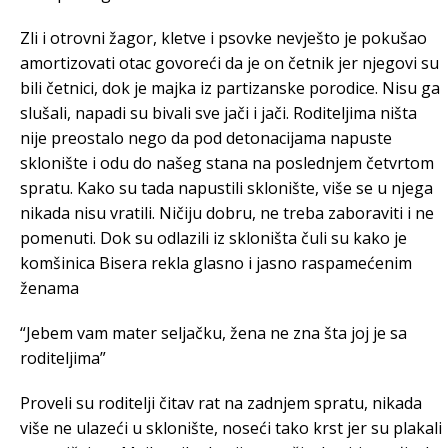
Zli i otrovni žagor, kletve i psovke nevješto je pokušao
amortizovati otac govoreći da je on četnik jer njegovi su
bili četnici, dok je majka iz partizanske porodice. Nisu ga
slušali, napadi su bivali sve jači i jači. Roditeljima ništa
nije preostalo nego da pod detonacijama napuste
sklonište i odu do našeg stana na poslednjem četvrtom
spratu. Kako su tada napustili sklonište, više se u njega
nikada nisu vratili. Ničiju dobru, ne treba zaboraviti i ne
pomenuti. Dok su odlazili iz skloništa čuli su kako je
komšinica Bisera rekla glasno i jasno raspamećenim
ženama
“Jebem vam mater seljačku, žena ne zna šta joj je sa
roditeljima”
Proveli su roditelji čitav rat na zadnjem spratu, nikada
više ne ulazeći u sklonište, noseći tako krst jer su plakali