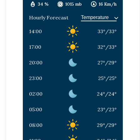
34 %
1015 mb
16 Km/h
Hourly Forecast
14:00
33
°
/
33
°
17:00
32
°
/
33
°
20:00
27
°
/
29
°
23:00
25
°
/
25
°
02:00
24
°
/
24
°
05:00
23
°
/
23
°
08:00
29
°
/
29
°