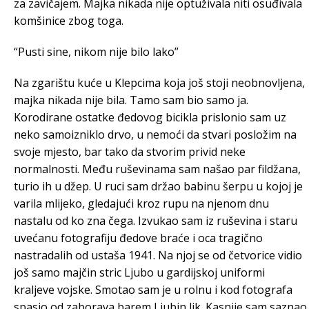
za zavičajem. Majka nikada nije optuživala niti osuđivala
komšinice zbog toga.
“Pusti sine, nikom nije bilo lako”
Na zgarištu kuće u Klepcima koja još stoji neobnovljena,
majka nikada nije bila. Tamo sam bio samo ja.
Korodirane ostatke đedovog bicikla prislonio sam uz
neko samoizniklo drvo, u nemoći da stvari posložim na
svoje mjesto, bar tako da stvorim privid neke
normalnosti. Među ruševinama sam našao par fildžana,
turio ih u džep. U ruci sam držao babinu šerpu u kojoj je
varila mlijeko, gledajući kroz rupu na njenom dnu
nastalu od ko zna čega. Izvukao sam iz ruševina i staru
uvećanu fotografiju đedove braće i oca tragično
nastradalih od ustaša 1941. Na njoj se od četvorice vidio
još samo majčin stric Ljubo u gardijskoj uniformi
kraljeve vojske. Smotao sam je u rolnu i kod fotografa
spasio od zaborava barem Ljubin lik. Kasnije sam saznao