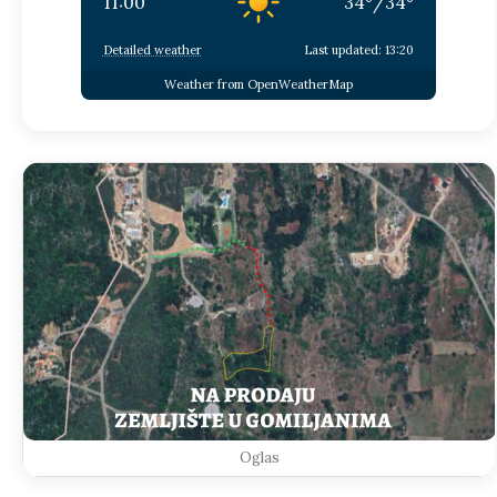
11:00
34
°
/
34
°
Detailed weather
Last updated: 13:20
Weather from OpenWeatherMap
Oglas