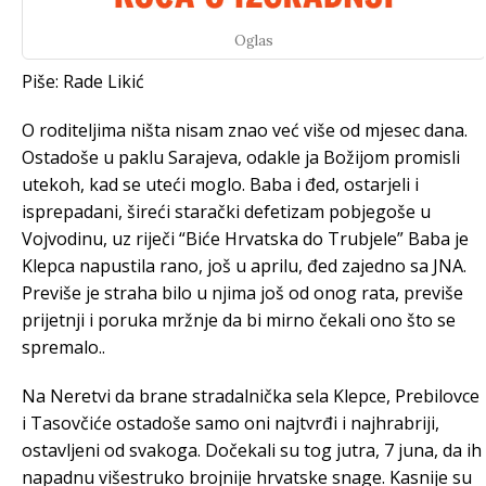
Oglas
Piše: Rade Likić
O roditeljima ništa nisam znao već više od mjesec dana.
Ostadoše u paklu Sarajeva, odakle ja Božijom promisli
utekoh, kad se uteći moglo. Baba i đed, ostarjeli i
isprepadani, šireći starački defetizam pobjegoše u
Vojvodinu, uz riječi “Biće Hrvatska do Trubjele” Baba je
Klepca napustila rano, još u aprilu, đed zajedno sa JNA.
Previše je straha bilo u njima još od onog rata, previše
prijetnji i poruka mržnje da bi mirno čekali ono što se
spremalo..
Na Neretvi da brane stradalnička sela Klepce, Prebilovce
i Tasovčiće ostadoše samo oni najtvrđi i najhrabriji,
ostavljeni od svakoga. Dočekali su tog jutra, 7 juna, da ih
napadnu višestruko brojnije hrvatske snage. Kasnije su