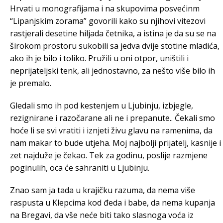
Hrvati u monografijama i na skupovima posvećinm
“Lipanjskim zorama” govorili kako su njihovi vitezovi
rastjerali desetine hiljada četnika, a istina je da su se na
širokom prostoru sukobili sa jedva dvije stotine mladića,
ako ih je bilo i toliko. Pružili u oni otpor, uništili i
neprijateljski tenk, ali jednostavno, za nešto više bilo ih
je premalo.
Gledali smo ih pod kestenjem u Ljubinju, izbjegle,
rezignirane i razočarane ali ne i prepanute.. Čekali smo
hoće li se svi vratiti i iznjeti živu glavu na ramenima, da
nam makar to bude utjeha. Moj najbolji prijatelj, kasnije i
zet najduže je čekao. Tek za godinu, poslije razmjene
poginulih, oca će sahraniti u Ljubinju.
Znao sam ja tada u krajičku razuma, da nema više
raspusta u Klepcima kod đeda i babe, da nema kupanja
na Bregavi, da vše neće biti tako slasnoga voća iz