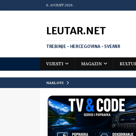
6. AVGUST 2026.
LEUTAR.NET
TREBINJE - HERCEGOVINA - SVEMIR
VIJESTI
MAGAZIN
KULTU
NASLOVI
[ 20. jul 2026. ]
Zlato za Vuka Jank
matematičkoj olimpijadi
VIJEST
[ 19. jul 2026. ]
Da li i obraz ima ci
[ 16. jul 2026. ]
Mile će da ti oprost