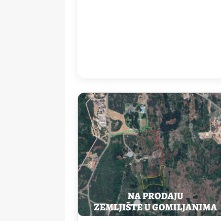
20:00
30
°
/
3
Detailed weather
Last updated: 20
Weather from OpenWeatherMap