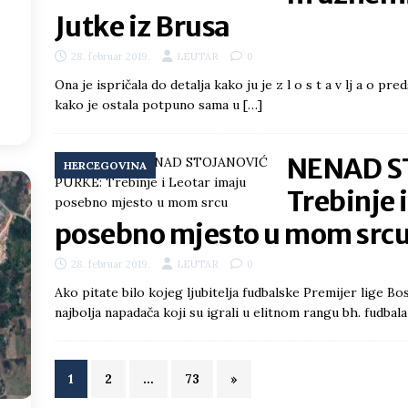
Jutke iz Brusa
0
°
28. februar 2019.
LEUTAR
0
:37
Ona je ispričala do detalja kako ju je z l o s t a v lj a o pre
kako je ostala potpuno sama u
[…]
NENAD S
HERCEGOVINA
Trebinje 
posebno mjesto u mom src
28. februar 2019.
LEUTAR
0
Ako pitate bilo kojeg ljubitelja fudbalske Premijer lige Bo
najbolja napadača koji su igrali u elitnom rangu bh. fudba
1
2
…
73
»