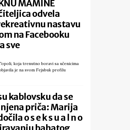
RKNU MAMINE
teljica odvela
rekreativnu nastavu
som na Facebooku
a sve
Topoli, koja trenutno boravi sa učenicima
objavila je na svom Fejsbuk profilu
 su kablovsku da se
a njena priča: Marija
čila o s e k s u a l n o
ravanju bahatog