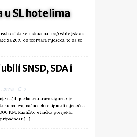
a u SL hotelima
slion“ da se radnicima u ugostiteljskom
ate za 20% od februara mjeseca, te da se
 ljubili SNSD, SDA i
LEUTAR
0
je naših parlamentaraca sigurno je
 da su na ovaj način sebi osigurali mjesečna
000 KM. Različito etničko porijeklo,
a pripadnost
[…]