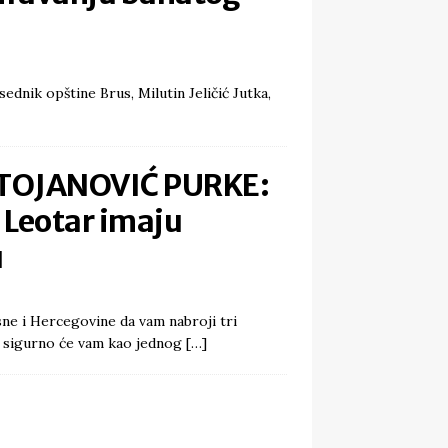
dsednik opštine Brus, Milutin Jeličić Jutka,
TOJANOVIĆ PURKE:
i Leotar imaju
u
sne i Hercegovine da vam nabroji tri
la sigurno će vam kao jednog
[…]