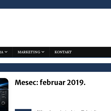
RA
MARKETING
KONTAKT
Mesec:
februar 2019.
ovića – istorijski uspjeh mladog Trebinjca na Međunarodnoj
I
jenu?
BOSNA I HERCEGOVINA
i što te tukao
LIČNI STAV