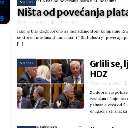
VIJESTI
ektroprivrede pred ministrima
HERCEGOVINA
Ništa od povećanja plat
NSRS: Vukanović otkrio detalje – Stevandić krenuo na Đokića, Dodik
28. februar 2019.
LEUTAR
0
EGOVINA
Iako je bilo dogovoreno sa menadžmentom kompanije „Swis
o!
REPUBLIKA SRPSKA
sektoru, hotelima „Panorama“ i “ SL Industry“ povećaju pl
[…]
 u sukobu, pogotovo nisu zbog Eleka
LIČNI STAV
ve im prepustimo, ostaće nam samo siledžije i tišina
BOSNA I
Grlili se,
VIJESTI
HDZ
 računi
REPUBLIKA SRPSKA
28. februar 2019.
onačelnik Splita, Željko Kerum
SVIJET
Za dobro raspoložen
zaslužna i činjenica
primanja veća od 5. 
drugačija stranačk