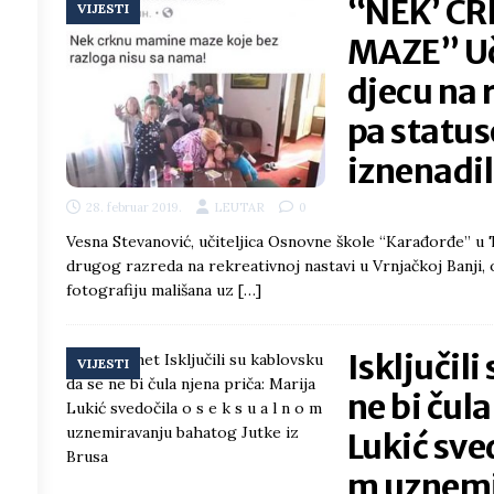
“NEK’ C
VIJESTI
MAZE” Uči
/h
djecu na 
pa statu
8
°
iznenadil
6
°
28. februar 2019.
LEUTAR
0
Vesna Stevanović, učiteljica Osnovne škole “Karađorđe” u 
3
°
drugog razreda na rekreativnoj nastavi u Vrnjačkoj Banji, 
fotografiju mališana uz
[…]
9
°
Isključili
VIJESTI
6
°
ne bi čul
3
°
Lukić svedo
m uznemi
3
°