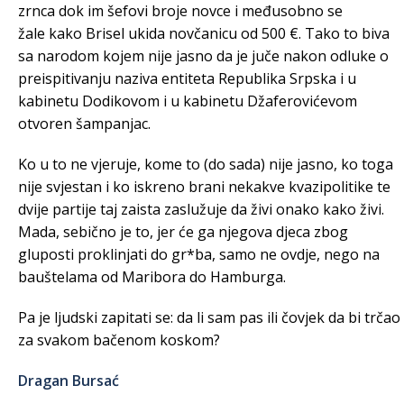
zrnca dok im šefovi broje novce i međusobno se
žale kako Brisel ukida novčanicu od 500 €. Tako to biva
sa narodom kojem nije jasno da je juče nakon odluke o
preispitivanju naziva entiteta Republika Srpska i u
kabinetu Dodikovom i u kabinetu Džaferovićevom
otvoren šampanjac.
Ko u to ne vjeruje, kome to (do sada) nije jasno, ko toga
nije svjestan i ko iskreno brani nekakve kvazipolitike te
dvije partije taj zaista zaslužuje da živi onako kako živi.
Mada, sebično je to, jer će ga njegova djeca zbog
gluposti proklinjati do gr*ba, samo ne ovdje, nego na
bauštelama od Maribora do Hamburga.
Pa je ljudski zapitati se: da li sam pas ili čovjek da bi trčao
za svakom bačenom koskom?
Dragan Bursać