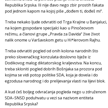
Republika Srpska. Ili nije đavo nego zbir prostih fakata
pod jednom kapom na kojoj piše „dođem ti, dođeš mi“.
Treba nekako ljude odvratiti od Trga Krajine u Banjaluci,
na kojem gospodare specijalci kao u Pinočeovom
režimu, a članovi grupe „Pravda za Davida“ žive život
nalik onome u Varšavskom getu u Hi*lerovom Rajhu.
Treba odvratiti pogled od onih kolona narodnih što
preko slovenačkog konzulata doslovno bježe iz
Dodikovog malog diktatorskog kraljevstva. Na koncu,
treba skloniti pogled dobrih Bošnjaka sa prozora pod
kojima se vidi potop politike SDA, koja je dovela i do
egzodusa narodnog i do prelijevanja vlasti na lijevi blok.
A kud ćeš boljeg odvraćanja pogleda nego u združenom
SDA–SNSD poduhvatu u vezi sa nazivom entiteta
Republika Srpska?