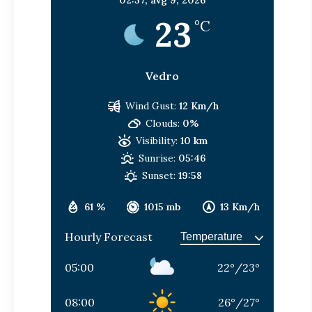
23
°C
Vedro
Wind Gust:
12 Km/h
Clouds:
0%
Visibility:
10 km
Sunrise:
05:46
Sunset:
19:58
61 %
1015 mb
13 Km/h
Hourly Forecast
05:00
22
°
/
23
°
08:00
26
°
/
27
°