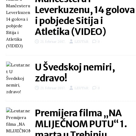
Leverkuzenu, 14 golova
i pobjede Sitija i
Atletika (VIDEO)
21. februar 2017.
LEUTAR
0
U Švedskoj nemiri,
zdravo!
21. februar 2017.
LEUTAR
0
Premijera filma „NA
MLIJEČNOM PUTU“ 1.
marta u Trebinju