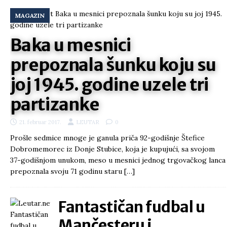
MAGAZIN
Baka u mesnici
prepoznala šunku koju su
joj 1945. godine uzele tri
partizanke
21. februar 2017.
LEUTAR
0
Prošle sedmice mnoge je ganula priča 92-godišnje Štefice
Dobromemorec iz Donje Stubice, koja je kupujući, sa svojom
37-godišnjom unukom, meso u mesnici jednog trgovačkog lanca
prepoznala svoju 71 godinu staru
[…]
Fantastičan fudbal u
Mančesteru i