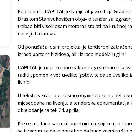
Podsjetimo,
CAPITAL
je ranije objavio da je Grad 
2
°
Draškom Stanivukovićem objavio tender za izgradnj
:25
trebao biti visok osam metara i stajati na kružnoj 
naselju Lazarevu.
Od ponuđača, osim projekta, je tenderom zatražena
izrada parternih zidova, ali i izrada modela u glini.
CAPITAL
je neposredno nakon toga saznao i objavi
raditi spomenik već uveliko gotov, te da se uveliko i
livnici.
U tekstu s kraja aprila smo objavili da se model u 
mjesec dana na livenju, a tenderska dokumentacija k
objelodanjena tek 24. aprila.
Kako smo tada saznali, umjetnicima koji su radili 
sa izradom, te da je potrebno da bude završen što pr