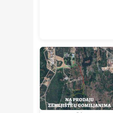
17:00
32
°
/
3
Detailed weather
Last updated: 19
Weather from OpenWeatherMap