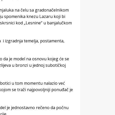
Banjaluka na čelu sa gradonačelnikom
u spomenika knezu Lazaru koji bi
raskrsnici kod „Lesnine“ u banjalučkom
 i izgradnja temelja, postamenta,
o da je model na osnovu kojeg će se
zlijeva u bronzi u jednoj subotičkoj
Subotici u tom momentu nalazio već
ojom se traži najpovoljniji ponuđač je
model je jednostavno rečeno da počnu
ije.