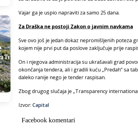
Vajar ga je uspio napraviti za samo 25 dana.
Za Draška ne postoji Zakon o javnim navkama
Sve ovo još je jedan dokaz nepromišljenih poteza 
kojem nije prvi put da poslove zaključuje prije rasp
On i njegova administracija su ukrašavali grad pov
okončanja tendera, ali i gradili kuću „Predah“ sa 
daleko ranije nego je tender raspisan.
Zbog drugog slučaja je „Transparency international 
Izvor:
Capital
Facebook komentari