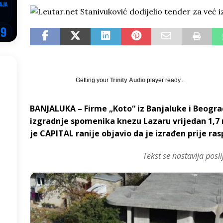
EGOVINA
o!
REPUBLIKA SRPSKA
 u sukobu, pogotovo nisu zbog Eleka
LIČNI STAV
ve im prepustimo, ostaće nam samo siledžije i tišina
BOSNA I
Getting your
Trinity Audio
player ready...
 računi
REPUBLIKA SRPSKA
BANJALUKA – Firme „Koto“ iz Banjaluke i Beogra
onačelnik Splita, Željko Kerum
SVIJET
izgradnje spomenika knezu Lazaru vrijedan 1,7 
je CAPITAL ranije objavio da je izrađen prije ra
Tekst se nastavlja posli