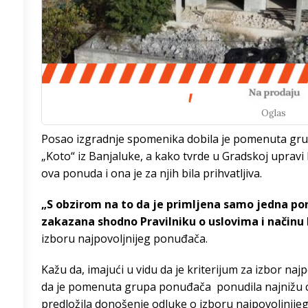
/h
9
°
Oglas
8
°
Posao izgradnje spomenika dobila je pomenuta g
„Koto“ iz Banjaluke, a kako tvrde u Gradskoj upravi 
5
°
ova ponuda i ona je za njih bila prihvatljiva.
3
°
„S obzirom na to da je primljena samo jedna pon
zakazana shodno Pravilniku o uslovima i načinu 
8
°
izboru najpovoljnijeg ponuđača.
5
°
Kažu da, imajući u vidu da je kriterijum za izbor naj
da je pomenuta grupa ponuđača ponudila najnižu 
3
°
predložila donošenje odluke o izboru najpovoljnije