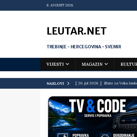
8. AVGUST 2026.
LEUTAR.NET
TREBINJE - HERCEGOVINA - SVEMIR
VIJESTI
MAGAZIN
KULTU
[ 20. jul 2026. ]
Zlato za Vuka Jank
NASLOVI
matematičkoj olimpijadi
VIJEST
[ 19. jul 2026. ]
Da li i obraz ima ci
[ 16. jul 2026. ]
Mile će da ti oprost
[ 16. jul 2026. ]
Krediti i dugovi El
[ 15. jul 2026. ]
Politički potres u 