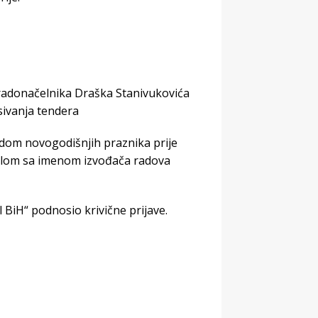
gradonačelnika Draška Stanivukovića
isivanja tendera
odom novogodišnjih praznika prije
tablom sa imenom izvođača radova
BiH“ podnosio krivične prijave.