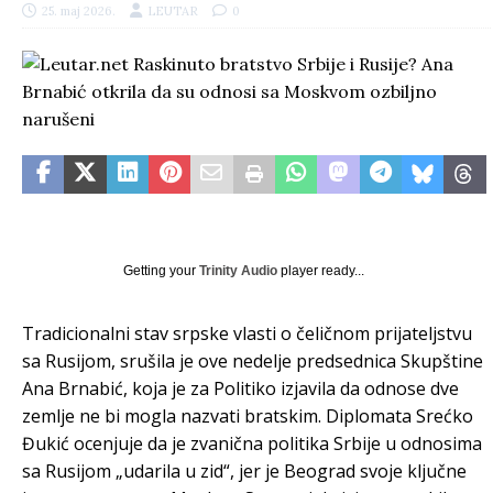
25. maj 2026.
LEUTAR
0
Getting your
Trinity Audio
player ready...
Tradicionalni stav srpske vlasti o čeličnom prijateljstvu
sa Rusijom, srušila je ove nedelje predsednica Skupštine
Ana Brnabić, koja je za Politiko izjavila da odnose dve
zemlje ne bi mogla nazvati bratskim. Diplomata Srećko
Đukić ocenjuje da je zvanična politika Srbije u odnosima
sa Rusijom „udarila u zid“, jer je Beograd svoje ključne