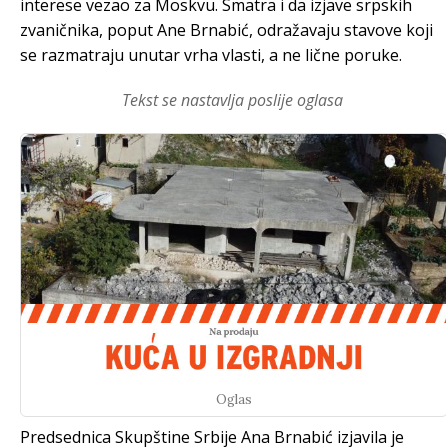
interese vezao za Moskvu. Smatra i da izjave srpskih
zvaničnika, poput Ane Brnabić, odražavaju stavove koji
se razmatraju unutar vrha vlasti, a ne lične poruke.
Tekst se nastavlja poslije oglasa
Oglas
Predsednica Skupštine Srbije Ana Brnabić izjavila je