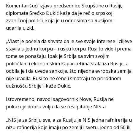
Komentarišući izjavu predsednice Skupštine o Rusiji,
diplomata Srećko Đukić kaže da je reč o srpskoj
zvaničnoj politici, koja je u odnosima sa Rusijom –
udarila u zid.
„Vlast je počela da shvata da je sve svoje interese i ciljeve
stavila u jednu korpu – rusku korpu. Rusi to vide i prema
tome se ponašaju. Ipak je Srbija sa svim svojim
političkim i ekonomskim kapacitetima stala iza Rusije, a
odbila je i da uvede sankcije, što nijedna evropska zemlja
nije uradila. Rusi to ne cene i smatraju to prirodnom
dužnošću Srbije“, kaže Đukić.
Istovremeno, navodi sagovornik Nove, Rusija ne
pokazuje dobru volju da se reši pitanje NIS-a.
„NIS je za Srbiju sve, a za Rusiju je NIS jedna rafnirerija u
nizu rafinerija koje imaju po zemlji i svetu, jedna od 50 ili