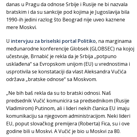
danas u Pragu da odnose Srbije i Rusije ne bi nazvala
bratskim i da su sankcije pod kojima je Jugoslavija bila
1990-ih jedini razlog što Beograd nije uveo kaznene
mere Moskvi.
U
intervjuu za briselski portal Politiko
, na marginama
međunarodne konferencije Globsek (GLOBSEC) na kojoj
učestvuje, Brnabić je rekla da je Srbija „potpuno
usklađena“ sa Evropskom unijom (EU) u vrednostima i
usprotivila se konstataciji da vlast Aleksandra Vučića
održava „bratske odnose“ sa Moskvom.
„Ne bih baš rekla da su to bratski odnosi. Naš
predsednik Vučić komunicira sa predsednikom (Rusije
Vladimirom) Putinom, ali i lideri nekih članica EU imaju
komunikaciju sa njegovom administracijom. Neki lideri
EU, poput slovačkog premijera (Roberta) Fica, su i ove
godine bili u Moskvi. A Vučić je bio u Moskvi za 80.