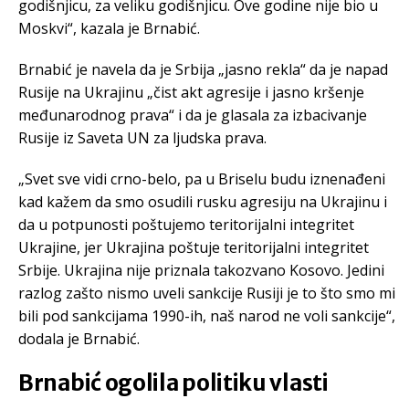
godišnjicu, za veliku godišnjicu. Ove godine nije bio u
Moskvi“, kazala je Brnabić.
Brnabić je navela da je Srbija „jasno rekla“ da je napad
Rusije na Ukrajinu „čist akt agresije i jasno kršenje
međunarodnog prava“ i da je glasala za izbacivanje
Rusije iz Saveta UN za ljudska prava.
„Svet sve vidi crno-belo, pa u Briselu budu iznenađeni
kad kažem da smo osudili rusku agresiju na Ukrajinu i
da u potpunosti poštujemo teritorijalni integritet
Ukrajine, jer Ukrajina poštuje teritorijalni integritet
Srbije. Ukrajina nije priznala takozvano Kosovo. Jedini
razlog zašto nismo uveli sankcije Rusiji je to što smo mi
bili pod sankcijama 1990-ih, naš narod ne voli sankcije“,
dodala je Brnabić.
Brnabić ogolila politiku vlasti