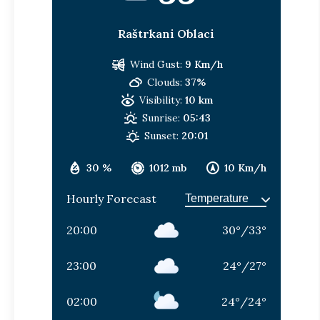
Raštrkani Oblaci
Wind Gust:
9 Km/h
Clouds:
37%
Visibility:
10 km
Sunrise:
05:43
Sunset:
20:01
30 %
1012 mb
10 Km/h
Hourly Forecast
20:00
30
°
/
33
°
23:00
24
°
/
27
°
02:00
24
°
/
24
°