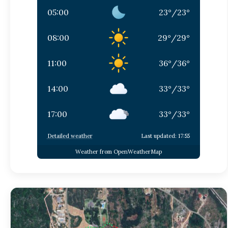
05:00
23
°
/
23
°
08:00
29
°
/
29
°
11:00
36
°
/
36
°
14:00
33
°
/
33
°
17:00
33
°
/
33
°
Detailed weather
Last updated: 17:55
Weather from OpenWeatherMap