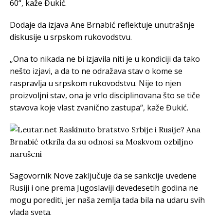
60“, kaže Đukić.
Dodaje da izjava Ane Brnabić reflektuje unutrašnje
diskusije u srpskom rukovodstvu.
„Ona to nikada ne bi izjavila niti je u kondiciji da tako
nešto izjavi, a da to ne odražava stav o kome se
raspravlja u srpskom rukovodstvu. Nije to njen
proizvoljni stav, ona je vrlo disciplinovana što se tiče
stavova koje vlast zvanično zastupa“, kaže Đukić.
Sagovornik Nove zaključuje da se sankcije uvedene
Rusiji i one prema Jugoslaviji devedesetih godina ne
mogu porediti, jer naša zemlja tada bila na udaru svih
vlada sveta.