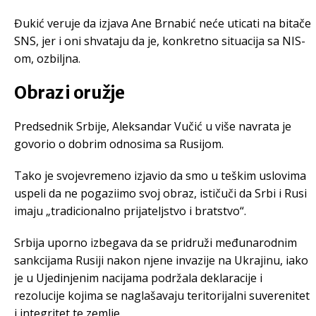
Đukić veruje da izjava Ane Brnabić neće uticati na bitače
SNS, jer i oni shvataju da je, konkretno situacija sa NIS-
om, ozbiljna.
Obraz i oružje
Predsednik Srbije, Aleksandar Vučić u više navrata je
govorio o dobrim odnosima sa Rusijom.
Tako je svojevremeno izjavio da smo u teškim uslovima
uspeli da ne pogaziimo svoj obraz, ističuči da Srbi i Rusi
imaju „tradicionalno prijateljstvo i bratstvo“.
Srbija uporno izbegava da se pridruži međunarodnim
sankcijama Rusiji nakon njene invazije na Ukrajinu, iako
je u Ujedinjenim nacijama podržala deklaracije i
rezolucije kojima se naglašavaju teritorijalni suverenitet
i integritet te zemlje.