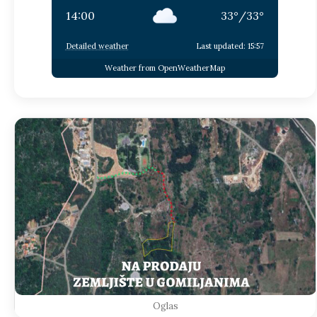
14:00
33
°
/
33
°
Detailed weather
Last updated: 15:57
Weather from OpenWeatherMap
Oglas