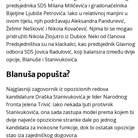
predsjednika SDS Milana Miličevića i gradonačelnika
Bijeljine Ljubiše Petrovića. Iako u relativnoj manjini u
ovom tijelu, njih podržavaju Aleksandra Pandurević,
Želimir Nešković i Nikola Kovačević. Njima bi se mogao
pridružiti Nikola Zlojutro iz Dubice. Neki od članova
Predsjedništva su na klackalici, kao predsjednik Glavnog
odbora SDS Jovica Radulović, koji balansira između dvije
opcije, Blanuše i Stanivukovića.
Blanuša popušta?
Najglasniji zagovornik iz opozicionih redova
kandidature Draška Stanivukovića je lider Narodnog
fronta Jelena Trivić. Iako nekada ljuti protivnik
Stanivukovića, ona sada zastupa model prema kojem bi
dvije najveće opozicione stranke dale po jednog
kandidata za inokosne funkcije, dok bi ostatak opozicije
stao iza zajedničkog dogovora.