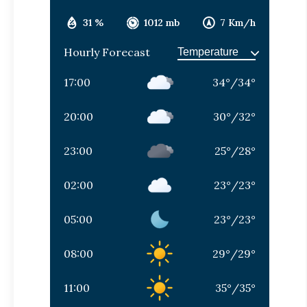
31 %
1012 mb
7 Km/h
Hourly Forecast
17:00
34
°
/
34
°
20:00
30
°
/
32
°
23:00
25
°
/
28
°
02:00
23
°
/
23
°
05:00
23
°
/
23
°
08:00
29
°
/
29
°
11:00
35
°
/
35
°