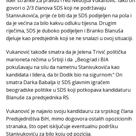
lider stranke Za pravdu i red Nebojša Vukanović. Iako on
govori o 2/3 članova SDS koji ne podržavaju
Stanivukovića, prije će biti da je SDS podijeljen na pola i
da je većina za bilo kakvu odluku tijesna. Drugim
riječima, SDS je duboko podijeljen i Branko Blanuša
djeluje kao predsjednik koji se ne snalazi u ovoj situaciji.
Vukanović takođe smatra da je Jelena Trivić politička
marioneta režima u Srbiji i da „Beograd i BIA
pokušavaju na silu da nametnu Stanivukovića kao
kandidata i lidera, da bi Dodik bio na sigurnom.“ On
smatra Darka Babalja iz SDS glavnim igračem
beogradske politike u SDS koji potkopava kandidaturu
Blanuše za predsjednika RS.
Vukanović je najavio svoju kandidauru za srpskog člana
Predsjedništva BiH, mimo dogovora ostalih opozicionih
stranaka, što opet isključuje eventualnu podršku
Stanivukoviću za bilo koju od pozicija.