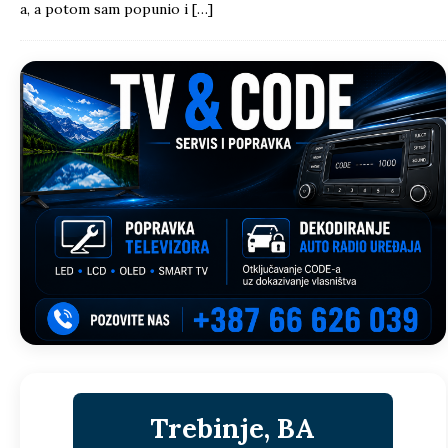
a, a potom sam popunio i
[…]
Trebinje, BA