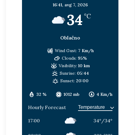
16:41,
avg 7, 2026
34
°C
Oblačno
Wind Gust:
7 Km/h
Clouds:
95%
Visibility:
10 km
Sunrise:
05:44
Sunset:
20:00
32 %
1012 mb
4 Km/h
Hourly Forecast
17:00
34
°
/
34
°