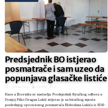
Predsjednik BO istjerao
posmatrače i sam uzeo da
popunjava glasačke listiće
2. oktobar 2022.
LEUTAR
0
Haos u Zvorniku se nastavlja. Predsjednik Biračkog odbora u
Donjoj Pilici Dragan Lukić istjerao je sa biračkog mjesta
poslednjeg opozicionog posmatrača Slobodana Lukića iz SDS-