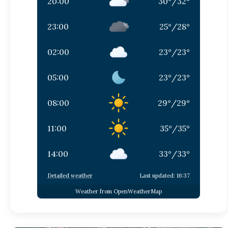
20:00
30
°
/
32
°
23:00
25
°
/
28
°
02:00
23
°
/
23
°
05:00
23
°
/
23
°
08:00
29
°
/
29
°
11:00
35
°
/
35
°
14:00
33
°
/
33
°
Detailed weather
Last updated: 16:37
Weather from OpenWeatherMap