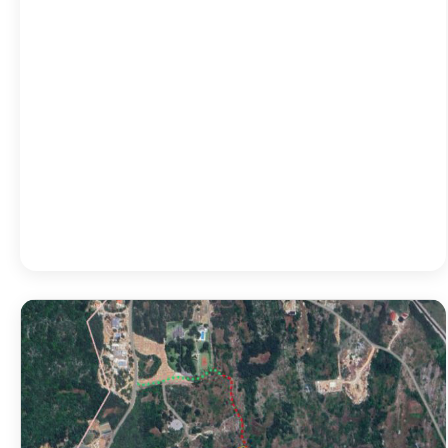
23:00
25
°
/
25
°
02:00
24
°
/
24
°
05:00
23
°
/
23
°
08:00
29
°
/
29
°
Detailed weather
Last updated: 10:00
Weather from OpenWeatherMap