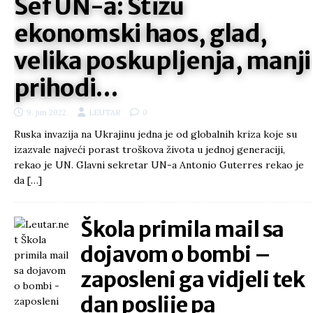
Šef UN-a: Stižu
ekonomski haos, glad,
velika poskupljenja, manji
prihodi…
9. jun 2022.
LEUTAR
0
Ruska invazija na Ukrajinu jedna je od globalnih kriza koje su
izazvale najveći porast troškova života u jednoj generaciji,
rekao je UN. Glavni sekretar UN-a Antonio Guterres rekao je
da
[…]
Škola primila mail sa
dojavom o bombi –
zaposleni ga vidjeli tek
dan poslije pa