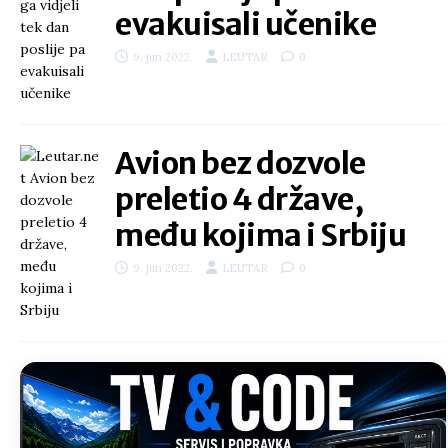
evakuisali učenike
9. jun 2022.
LEUTAR
0
Avion bez dozvole
preletio 4 države,
među kojima i Srbiju
9. jun 2022.
LEUTAR
0