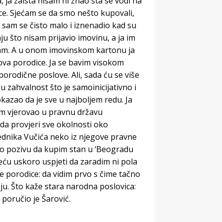
ja zaista nisam ni znao šta se vodi na
e. Sjećam se da smo nešto kupovali,
a sam se čisto malo i iznenadio kad su
ju što nisam prijavio imovinu, a ja im
imam. A u onom imovinskom kartonu ja
nova porodice. Ja se bavim visokom
rodične poslove. Ali, sada ću se više
 zahvalnost što je samoinicijativno i
okazao da je sve u najboljem redu. Ja
am vjerovao u pravnu državu
 da provjeri sve okolnosti oko
jednika Vučića neko iz njegove pravne
 o pozivu da kupim stan u ‘Beogradu
neću uskoro uspjeti da zaradim ni pola
 porodice: da vidim prvo s čime tačno
u. Što kaže stara narodna poslovica:
, poručio je Šarović.