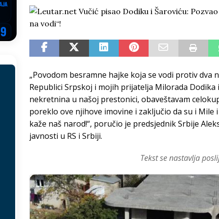
EGOVINA
o!
REPUBLIKA SRPSKA
 u sukobu, pogotovo nisu zbog Eleka
LIČNI STAV
ve im prepustimo, ostaće nam samo siledžije i tišina
BOSNA I
„Povodom besramne hajke koja se vodi protiv dva na
Republici Srpskoj i mojih prijatelja Milorada Dodik
 računi
REPUBLIKA SRPSKA
nekretnina u našoj prestonici, obaveštavam celokup
poreklo ove njihove imovine i zaključio da su i Mile i
onačelnik Splita, Željko Kerum
SVIJET
kaže naš narod!“, poručio je predsjednik Srbije Al
javnosti u RS i Srbiji.
Tekst se nastavlja posli