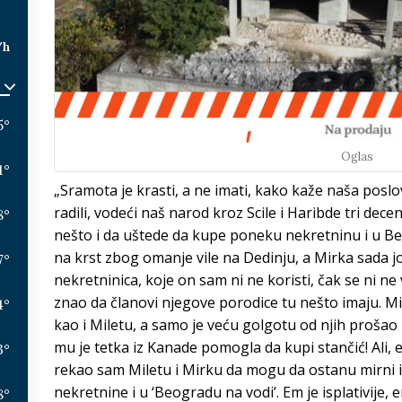
/h
5
°
Oglas
1
°
„Sramota je krasti, a ne imati, kako kaže naša posl
radili, vodeći naš narod kroz Scile i Haribde tri dece
8
°
nešto i da uštede da kupe poneku nekretninu i u B
na krst zbog omanje vile na Dedinju, a Mirka sada 
7
°
nekretninica, koje on sam ni ne koristi, čak se ni ne
znao da članovi njegove porodice tu nešto imaju. Mi
4
°
kao i Miletu, a samo je veću golgotu od njih prošao 
mu je tetka iz Kanade pomogla da kupi stančić! Ali,
3
°
rekao sam Miletu i Mirku da mogu da ostanu mirni i
nekretnine i u ‘Beogradu na vodi’. Em je isplativije, 
8
°