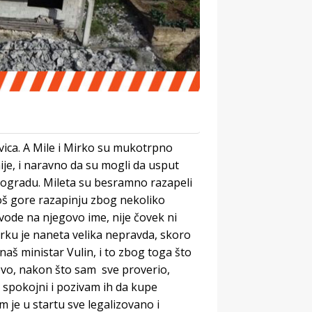
ovica. A Mile i Mirko su mukotrpno
nije, i naravno da su mogli da usput
eogradu. Mileta su besramno razapeli
još gore razapinju zbog nekoliko
 vode na njegovo ime, nije čovek ni
rku je naneta velika nepravda, skoro
naš ministar Vulin, i to zbog toga što
 evo, nakon što sam sve proverio,
 spokojni i pozivam ih da kupe
em je u startu sve legalizovano i