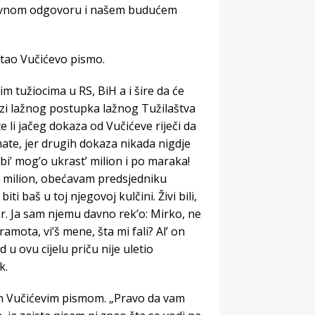
itivnom odgovoru i našem budućem
čitao Vučićevo pismo.
 tužiocima u RS, BiH a i šire da će
azi lažnog postupka lažnog Tužilaštva
 li jačeg dokaza od Vučićeve riječi da
te, jer drugih dokaza nikada nigdje
 bi’ mog’o ukrast’ milion i po maraka!
ći milion, obećavam predsjedniku
ti baš u toj njegovoj kulčini. Živi bili,
tvar. Ja sam njemu davno rek’o: Mirko, ne
ramota, vi’š mene, šta mi fali? Al’ on
d u ovu cijelu priču nije uletio
k.
jen Vučićevim pismom. „Pravo da vam