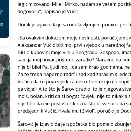
legitimizovano! Mile i Mirko, nadam se vašem poz
dogovoru“, napisao je Vučić.
5
°
Dodik je izjavio da je sa oduševljenjem primio i pro
:55
„Sa ovakvim dokazom moje nevinosti, poručujem svim
Aleksandar Vučić biti moj prvi svjedok u narednoj f
BiH o kupovini moje vile u Beogradu. Gospodo, imate
sam ja moj novac pošteno zaradio? Naravno da nema
nije bi bilo! Pa, ljudi moji, da sam krao godinama, ne
Za to treba naporno radit’ i sad kad zaradim sljede
Vučiću da će prva sljedeća nekretnina koju ću kupit’ bi
pa vidjeli! A to što je Šarović radio, to je njegova s
mo’š, bolan, kriti da si bogat čovjek, nije to nikak’a s
nije htio da me posluša. I ko zna šta bi sve bilo da sa
predsjednik Vučić. Hvala mu i živio!“, poručio je Dodi
Šarović je izjavio da je ispočetka bio pomalo zbun