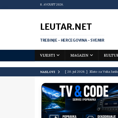
8. AVGUST 2026.
LEUTAR.NET
TREBINJE - HERCEGOVINA - SVEMIR
VIJESTI
MAGAZIN
KULTU
[ 20. jul 2026. ]
Zlato za Vuka Jank
NASLOVI
matematičkoj olimpijadi
VIJEST
[ 19. jul 2026. ]
Da li i obraz ima ci
[ 16. jul 2026. ]
Mile će da ti oprost
[ 16. jul 2026. ]
Krediti i dugovi El
[ 15. jul 2026. ]
Politički potres u 