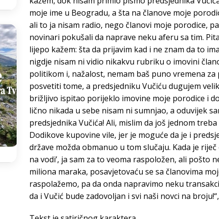
kažem, dok nisam primio pismo predsjednika Vučića, 
moje ime u Beogradu, a šta na članove moje porodic
ali to ja nisam radio, nego članovi moje porodice, p
novinari pokušali da naprave neku aferu sa tim. Pita
lijepo kažem: šta da prijavim kad i ne znam da to 
nigdje nisam ni vidio nikakvu rubriku o imovini čla
politikom i, nažalost, nemam baš puno vremena za po
posvetiti tome, a predsjedniku Vučiću dugujem veliku
brižljivo ispitao porijeklo imovine moje porodice i d
lično nikada u sebe nisam ni sumnjao, a oduvijek s
predsjednika Vučića! Ali, mislim da još jednom treba
Dodikove kupovine vile, jer je moguće da je i preds
države možda obmanuo u tom slučaju. Kada je riječ
na vodi’, ja sam za to veoma raspoložen, ali pošto 
miliona maraka, posavjetovaću se sa članovima moje
raspolažemo, pa da onda napravimo neku transakcij
da i Vučić bude zadovoljan i svi naši novci na broju!“
Tekst je satiričnog karaktera