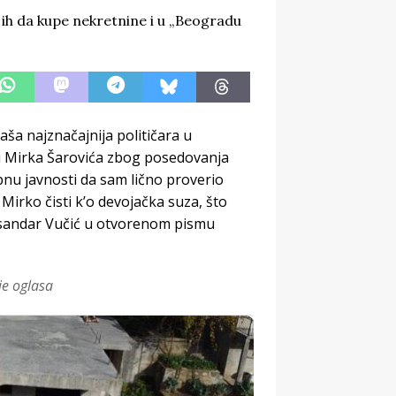
ša najznačajnija političara u
a i Mirka Šarovića zbog posedovanja
nu javnosti da sam lično proverio
 Mirko čisti k’o devojačka suza, što
eksandar Vučić u otvorenom pismu
je oglasa