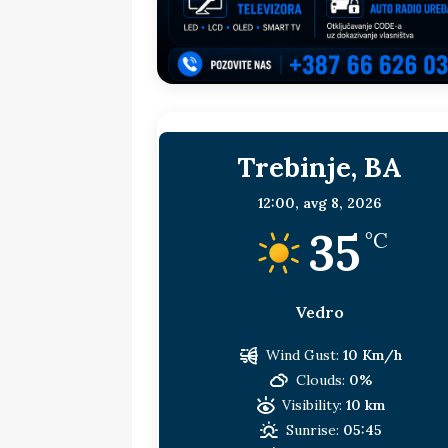
sljedeća meta!?
BOSNA I HERC
[ 14. jul 2026. ]
Budimiru je jako ža
[ 13. jul 2026. ]
Dodik i Vučić nisu
[ 11. jul 2026. ]
Ako se povučemo i s
Trebinje, BA
HERCEGOVINA
[ 9. jul 2026. ]
RTRS-u blokirani svi
12:00,
avg 8, 2026
35
[ 30. jul 2026. ]
Uhapšen bivši grad
°C
Vedro
Wind Gust:
10 Km/h
Clouds:
0%
Visibility:
10 km
Sunrise:
05:45