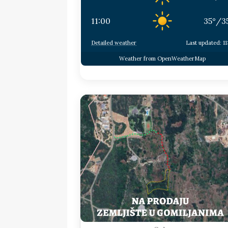
11:00
35
°
/
3
Detailed weather
Last updated: 11
Weather from OpenWeatherMap