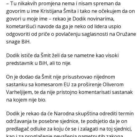
– Tu nikakvih promjena nema i nisam spreman da
govorim u ime Kristijana Šmita i tako ne očekujem da on
govori u moje ime – rekao je Dodik novinarima,
kometarišući navode da ga je neko od lidera uspio
odgovoriti od priče o povlačenju saglasnosti na Oružane
snage BiH.
Dodik ističe da Šmit želi da se nametne kao visoki
predstavnik u BiH, ali to nije.
On je dodao da Šmit nije prisustvovao nijednom
sastanku sa komesarom EU za proširenje Oliverom
Varheljijem, te da nije pristojno komentarisati sastanak
na kojem nije bio.
Dodik je rekao da će Narodna skupština odrediti termin
održavanja te posebne sjednice, te podsjetio da je on
predlagač odluke za koju će se i zalagati na toj sjednici,
kao i za proglašenje nevaženja nametnutih zakona