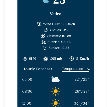
Vedro
Wind Gust:
12 Km/h
Clouds:
0%
Visibility:
10 km
Sunrise:
05:46
Sunset:
19:58
61 %
1015 mb
13 Km/h
Hourly Forecast
05:00
22
°
/
23
°
08:00
26
°
/
27
°
11:00
34
°
/
34
°