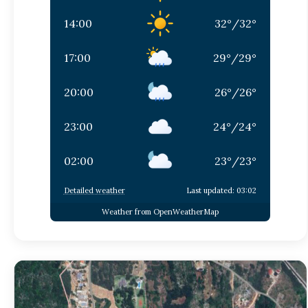
14:00
32
°
/
32
°
17:00
29
°
/
29
°
20:00
26
°
/
26
°
23:00
24
°
/
24
°
02:00
23
°
/
23
°
Detailed weather
Last updated: 03:02
Weather from OpenWeatherMap