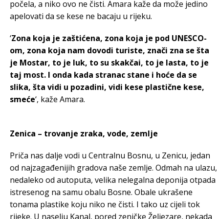
počela, a niko ovo ne čisti. Amara kaže da može jedino
apelovati da se kese ne bacaju u rijeku.
‘
Zona koja je zaštićena, zona koja je pod UNESCO-
om, zona koja nam dovodi turiste, znači zna se šta
je Mostar, to je luk, to su skakčai, to je lasta, to je
taj most. I onda kada stranac stane i hoće da se
slika, šta vidi u pozadini, vidi kese plastične kese,
smeće
‘, kaže Amara.
Zenica – trovanje zraka, vode, zemlje
Priča nas dalje vodi u Centralnu Bosnu, u Zenicu, jedan
od najzagađenijih gradova naše zemlje. Odmah na ulazu,
nedaleko od autoputa, velika nelegalna deponija otpada
istresenog na samu obalu Bosne. Obale ukrašene
tonama plastike koju niko ne čisti. I tako uz cijeli tok
rijeke. U naselju Kanal, pored zeničke Željezare, nekada