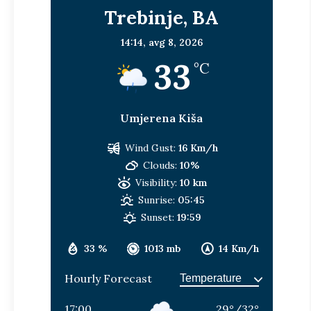
Trebinje, BA
14:14,
avg 8, 2026
33
°C
Umjerena Kiša
Wind Gust:
16 Km/h
Clouds:
10%
Visibility:
10 km
Sunrise:
05:45
Sunset:
19:59
33 %
1013 mb
14 Km/h
Hourly Forecast
17:00
29
°
/
32
°