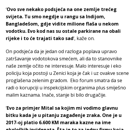
‘
Ovo sve nekako podsjeća na one zemlje trećeg
svijeta. Tu smo negdje u rangu sa Indijom,
Bangladešom, gdje vidite milione flaša u nekom
vodotku. Evo kod nas su ostale parkirane na obali
rijeke i to će trajati tako sad
‘, kaže on.
On podsjeća da je jedan od razloga poplava upravo
zatršavanje vodotokova smećem, ali da to stanovnike
naše zemlje očito ne interesuje. Malo interesuje i eko
policiju koja postoji u Zenici koja je čak i uz ovakve scene
proglašena zelenim gradom. Eko forum smatra da se
radi o korupciji u inspekcijskim organima plus smiješno
malim kaznama. Inače, stanje bi bilo drugačije.
‘
Evo za primjer Mital sa kojim mi vodimo glavnu
bitku kada je u pitanju zagađenje zraka. One je u
2017-oj platio 6.600 KM maraka kazne na ime
ekoloških incidenata. Šta je to za jednu firmu koja