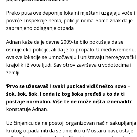
Preko puta ove deponije lokalni mještani uzgajaju voće i
povrće. Inspekcije nema, policije nema. Samo znak da je
zabranjeno odlaganje otpada.
Adnan kaže da je davne 2009-te bilo pokušaja da se
osnuje eko policije, ali da je to propalo. U međuvremenu,
ovakve lokacije se umnožavaju i uništavaju hercegovački
krajolik i živote ljudi. Sav otrov završava u vodotocima i
zemlji.
‘Prvo se užasavaš i svaki put kad vidiš nešto novo –
šok, šok, šok. I onda iz tog šoka pređeš u to da ti
postaje normalno. Više te ne može ništa iznenaditi
‘,
konstatuje Adnan.
Uz činjenicu da ne postoji organizovan način sakupljanja
krutog otpada niti da se time iko u Mostaru bavi, ostaje