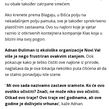
su obale također zatrpane smećem.
Ako krenete prema Blagaju, u Bišća polju na
nekadašnjem polju pamuka, sve je također sprekriveno
plastičnim zastavama. Ovo su najloni koje je vjetar
raznio iz otkrivenih kontejnera kompanije Klas koja u
blizini ima svoj pogon.
Adnan Đuliman iz ekološke organizacije Novi Val
više je nego frustriran ovakvim stanjem.
Dok
pokazuje kako je teško čistiti ove najlone iz prirode,
naglašava da je ova lokacija nekoliko puta čišćena ali da
se stalno ponavljaju iste scene.
‘
Mi ovo sada nazivamo zastave sramote. Ko će ovo
ovoliko očistiti? Znači, ne može niko ovo očistiti.
Otkad ovo traje? Ovo traje već godinama, ali ove
godine je doživjelo vrhunac
‘, kaže Adnan.