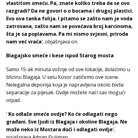
vlastitom smeću. Pa, znate koliko treba da se ovo
razgradi? Da ne govori o o bocama i drugoj plastici.
Evo ova tanka folija. I pitamo se zašto nam je voda
zatrovana, zašto nam se povećava broj karcinoma,
šta je sa poplavama. Pa mi nismo svjesni, priroda
nam već vraća
‘, objašnjava on.
Blagajsko smeće i kese ispod Starog mosta
Samo 15-ak minuta vožnje od ove lokacije, dolazimo u
blizinu Blagaja. U selu Kosor zatičemo ove scene.
Nelegalna deponija koja je napravljena okolo bivše
separacije za pijesak. Ovdje možete naći sav mogući
otpad.
‘
Ko odlaže smeće ovdje? Ko će odlagati nego
građani. Sve ljudi iz Blagaja i okoline Blagaja. Ne
može neko iz Mostara doći i odlagati ovdje
‘,
pojašnjava Adnan Đuliman.