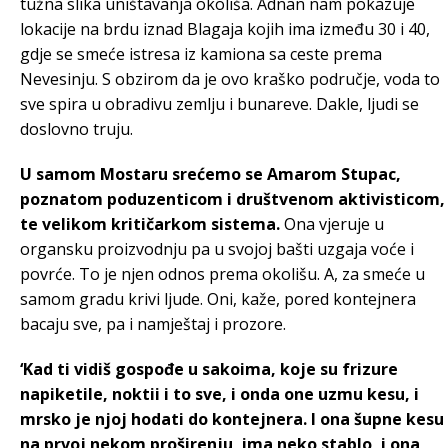
tužna slika uništavanja okoliša. Adnan nam pokazuje
lokacije na brdu iznad Blagaja kojih ima između 30 i 40,
gdje se smeće istresa iz kamiona sa ceste prema
Nevesinju. S obzirom da je ovo kraško područje, voda to
sve spira u obradivu zemlju i bunareve. Dakle, ljudi se
doslovno truju.
U samom Mostaru srećemo se Amarom Stupac,
poznatom poduzenticom i društvenom aktivisticom,
te velikom kritičarkom sistema.
Ona vjeruje u
organsku proizvodnju pa u svojoj bašti uzgaja voće i
povrće. To je njen odnos prema okolišu. A, za smeće u
samom gradu krivi ljude. Oni, kaže, pored kontejnera
bacaju sve, pa i namještaj i prozore.
‘Kad ti vidiš gospođe u sakoima, koje su frizure
napiketile, noktii i to sve, i onda one uzmu kesu, i
mrsko je njoj hodati do kontejnera. I ona šupne kesu
na prvoj nekom proširenju, ima neko stablo, i ona