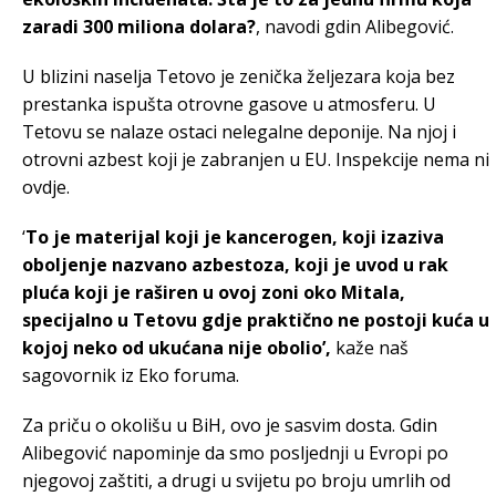
zaradi 300 miliona dolara?
, navodi gdin Alibegović.
U blizini naselja Tetovo je zenička željezara koja bez
prestanka ispušta otrovne gasove u atmosferu. U
Tetovu se nalaze ostaci nelegalne deponije. Na njoj i
otrovni azbest koji je zabranjen u EU. Inspekcije nema ni
ovdje.
‘
To je materijal koji je kancerogen, koji izaziva
oboljenje nazvano azbestoza, koji je uvod u rak
pluća koji je raširen u ovoj zoni oko Mitala,
specijalno u Tetovu gdje praktično ne postoji kuća u
kojoj neko od ukućana nije obolio’,
kaže naš
sagovornik iz Eko foruma.
Za priču o okolišu u BiH, ovo je sasvim dosta. Gdin
Alibegović napominje da smo posljednji u Evropi po
njegovoj zaštiti, a drugi u svijetu po broju umrlih od