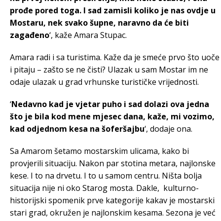
prođe pored toga. I sad zamisli koliko je nas ovdje u
Mostaru, nek svako šupne, naravno da će biti
zagađeno
‘, kaže Amara Stupac.
Amara radi i sa turistima. Kaže da je smeće prvo što uoče
i pitaju – zašto se ne čisti? Ulazak u sam Mostar im ne
odaje ulazak u grad vrhunske turističke vrijednosti.
‘
Nedavno kad je vjetar puho i sad dolazi ova jedna
što je bila kod mene mjesec dana, kaže, mi vozimo,
kad odjednom kesa na šoferšajbu
‘, dodaje ona.
Sa Amarom šetamo mostarskim ulicama, kako bi
provjerili situaciju. Nakon par stotina metara, najlonske
kese. I to na drvetu. I to u samom centru. Ništa bolja
situacija nije ni oko Starog mosta. Dakle, kulturno-
historijski spomenik prve kategorije kakav je mostarski
stari grad, okružen je najlonskim kesama. Sezona je već