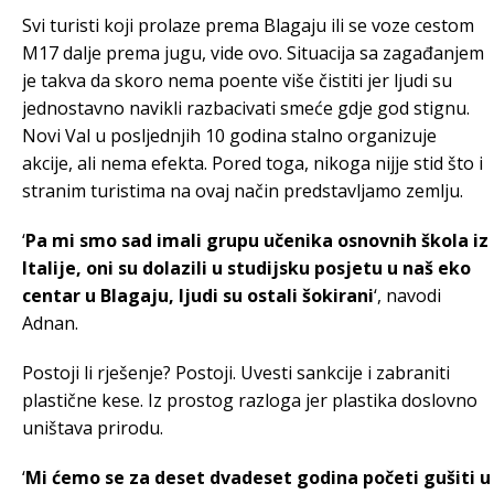
Svi turisti koji prolaze prema Blagaju ili se voze cestom
M17 dalje prema jugu, vide ovo. Situacija sa zagađanjem
je takva da skoro nema poente više čistiti jer ljudi su
jednostavno navikli razbacivati smeće gdje god stignu.
Novi Val u posljednjih 10 godina stalno organizuje
akcije, ali nema efekta. Pored toga, nikoga nijje stid što i
stranim turistima na ovaj način predstavljamo zemlju.
‘
Pa mi smo sad imali grupu učenika osnovnih škola iz
Italije, oni su dolazili u studijsku posjetu u naš eko
centar u Blagaju, ljudi su ostali šokirani
‘, navodi
Adnan.
Postoji li rješenje? Postoji. Uvesti sankcije i zabraniti
plastične kese. Iz prostog razloga jer plastika doslovno
uništava prirodu.
‘
Mi ćemo se za deset dvadeset godina početi gušiti u