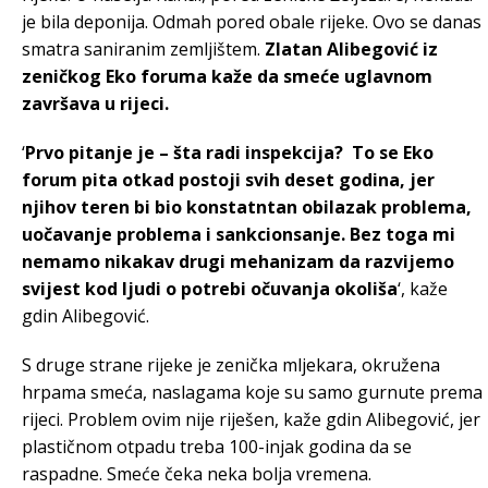
je bila deponija. Odmah pored obale rijeke. Ovo se danas
smatra saniranim zemljištem.
Zlatan Alibegović iz
zeničkog Eko foruma kaže da smeće uglavnom
završava u rijeci.
‘
Prvo pitanje je – šta radi inspekcija? To se Eko
forum pita otkad postoji svih deset godina, jer
njihov teren bi bio konstatntan obilazak problema,
uočavanje problema i sankcionsanje. Bez toga mi
nemamo nikakav drugi mehanizam da razvijemo
svijest kod ljudi o potrebi očuvanja okoliša
‘, kaže
gdin Alibegović.
S druge strane rijeke je zenička mljekara, okružena
hrpama smeća, naslagama koje su samo gurnute prema
rijeci. Problem ovim nije riješen, kaže gdin Alibegović, jer
plastičnom otpadu treba 100-injak godina da se
raspadne. Smeće čeka neka bolja vremena.