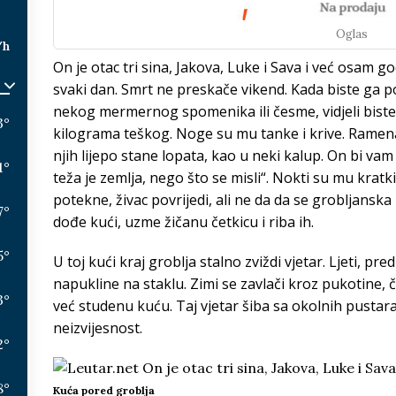
Oglas
/h
On je otac tri sina, Jakova, Luke i Sava i već osam 
svaki dan. Smrt ne preskače vikend. Kada biste ga po
nekog mermernog spomenika ili česme, vidjeli biste
3
°
kilograma teškog. Noge su mu tanke i krive. Ramena
njih lijepo stane lopata, kao u neki kalup. On bi va
1
°
teža je zemlja, nego što se misli“. Nokti su mu kratki,
potekne, živac povrijedi, ali ne da da se grobljansk
7
°
dođe kući, uzme žičanu četkicu i riba ih.
5
°
U toj kući kraj groblja stalno zviždi vjetar. Ljeti, pr
napukline na staklu. Zimi se zavlači kroz pukotine, či
3
°
već studenu kuću. Taj vjetar šiba sa okolnih pustar
neizvijesnost.
2
°
8
°
Kuća pored groblja