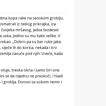
godina kopa rake na seoskom groblju,
smatrali iz nekog prikrajka, iza
 čovjeka mršavog, jedva šezdeset
 uska. Jedino su mu šake velike. U
m rekao: „Dobro pa su bar ruke jake,
 siječe ih do korica, nekada i krv
a zemlja zavuče pod njih. Uveče, kada
ed oluje, treska okna i samo širi one
ni se da nijednu ne preskoči, i hladi
a i groblja. Donosi sa sobom nemir i