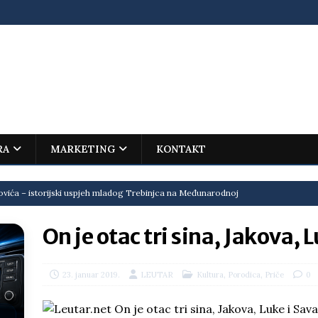
RA
MARKETING
KONTAKT
ovića – istorijski uspjeh mladog Trebinjca na Međunarodnoj
I
On je otac tri sina, Jakova, 
jenu?
BOSNA I HERCEGOVINA
i što te tukao
LIČNI STAV
,
,
23. januar 2019.
LEUTAR
Kultura
Porodica
Priče
0
ektroprivrede pred ministrima
HERCEGOVINA
NSRS: Vukanović otkrio detalje – Stevandić krenuo na Đokića, Dodik