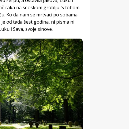
vu šerpu, a ostavila Jakova, Luku i
opač raka na seoskom groblju. S tobom
uću. Ko da nam se mrtvaci po sobama
o je od tada šest godina, ni pisma ni
Luku i Sava, svoje sinove.