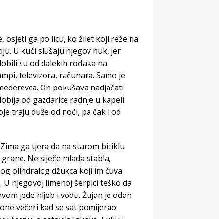
 osjeti ga po licu, ko žilet koji reže na
iju. U kući slušaju njegov huk, jer
 dobili su od dalekih rođaka na
ampi, televizora, računara. Samo je
smederevca. On pokušava nadjačati
dobija od gazdarice radnje u kapeli.
je traju duže od noći, pa čak i od
u. Zima ga tjera da na starom biciklu
 grane. Ne siječe mlada stabla,
og olindralog džukca koji im čuva
s. U njegovoj limenoj šerpici teško da
om jede hljeb i vodu. Žujan je odan
 one večeri kad se sat pomijerao