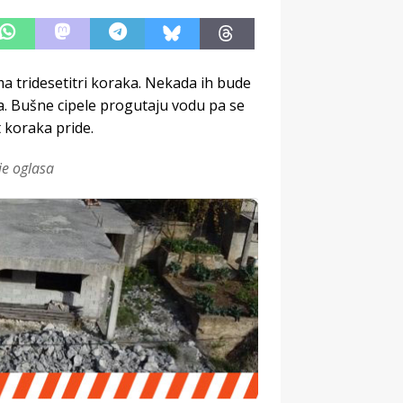
ma tridesetitri koraka. Nekada ih bude
ša. Bušne cipele progutaju vodu pa se
t koraka pride.
je oglasa