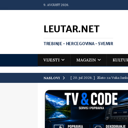
9. AVGUST 2026.
LEUTAR.NET
TREBINJE - HERCEGOVINA - SVEMIR
VIJESTI
MAGAZIN
KULTU
[ 20. jul 2026. ]
Zlato za Vuka Jank
NASLOVI
matematičkoj olimpijadi
VIJEST
[ 19. jul 2026. ]
Da li i obraz ima ci
[ 16. jul 2026. ]
Mile će da ti oprost
[ 16. jul 2026. ]
Krediti i dugovi El
[ 15. jul 2026. ]
Politički potres u 