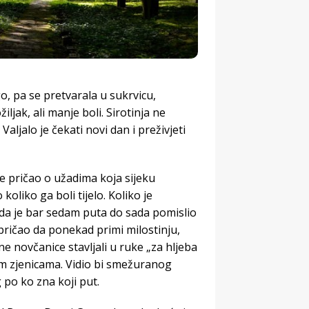
go, pa se pretvarala u sukrvicu,
žiljak, ali manje boli. Sirotinja ne
ljalo je čekati novi dan i preživjeti
ije pričao o užadima koja sijeku
oliko ga boli tijelo. Koliko je
 da je bar sedam puta do sada pomislio
pričao da ponekad primi milostinju,
ne novčanice stavljali u ruke „za hljeba
vim zjenicama. Vidio bi smežuranog
 po ko zna koji put.