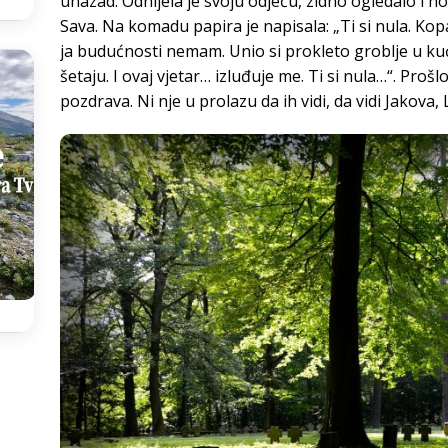
unazad. Odnijela je svoju odjeću, zidno ogledalo i no
Sava. Na komadu papira je napisala: „Ti si nula. K
ja budućnosti nemam. Unio si prokleto groblje u k
šetaju. I ovaj vjetar… izluđuje me. Ti si nula…“. Prošl
pozdrava. Ni nje u prolazu da ih vidi, da vidi Jakova, 