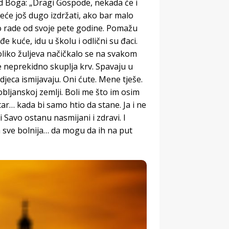
ed Boga: „Dragi Gospode, nekada će i
eće još dugo izdržati, ako bar malo
avo rade od svoje pete godine. Pomažu
 kuće, idu u školu i odlični su đaci.
liko žuljeva načičkalo se na svakom
se neprekidno skuplja krv. Spavaju u
djeca ismijavaju. Oni ćute. Mene tješe.
bljanskoj zemlji. Boli me što im osim
jetar… kada bi samo htio da stane. Ja i ne
 Savo ostanu nasmijani i zdravi. I
a sve bolnija… da mogu da ih na put