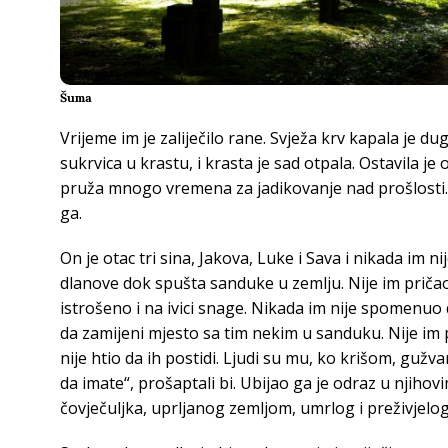
Šuma
Vrijeme im je zaliječilo rane. Svježa krv kapala je du
sukrvica u krastu, i krasta je sad otpala. Ostavila je o
pruža mnogo vremena za jadikovanje nad prošlosti. Va
ga.
On je otac tri sina, Jakova, Luke i Sava i nikada im n
dlanove dok spušta sanduke u zemlju. Nije im pričao k
istrošeno i na ivici snage. Nikada im nije spomenuo
da zamijeni mjesto sa tim nekim u sanduku. Nije im 
nije htio da ih postidi. Ljudi su mu, ko krišom, gužva
da imate“, prošaptali bi. Ubijao ga je odraz u njiho
čovječuljka, uprljanog zemljom, umrlog i preživjelog