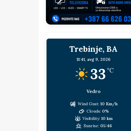
sljedeća meta!?
BOSNA I HERC
[ 14. jul 2026. ]
Budimiru je jako ža
[ 13. jul 2026. ]
Dodik i Vučić nisu
[ 11. jul 2026. ]
Ako se povučemo i s
Trebinje, BA
HERCEGOVINA
[ 9. jul 2026. ]
RTRS-u blokirani svi
11:41,
avg 9, 2026
33
[ 30. jul 2026. ]
Uhapšen bivši grad
°C
Vedro
Wind Gust:
10 Km/h
Clouds:
0%
Visibility:
10 km
Sunrise:
05:46