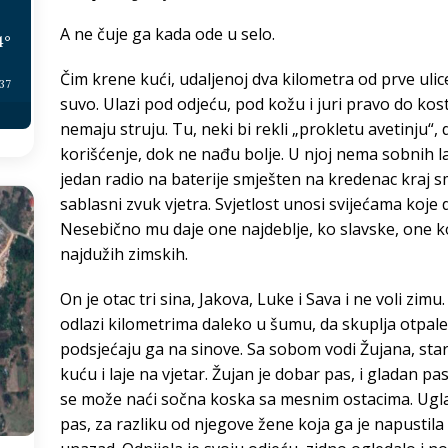
A ne čuje ga kada ode u selo.
4
°
Čim krene kući, udaljenoj dva kilometra od prve ulice,
:37
suvo. Ulazi pod odjeću, pod kožu i juri pravo do kost
nemaju struju. Tu, neki bi rekli „prokletu avetinju“,
korišćenje, dok ne nađu bolje. U njoj nema sobnih l
jedan radio na baterije smješten na kredenac kraj 
sablasni zvuk vjetra. Svjetlost unosi svijećama koje 
Nesebično mu daje one najdeblje, ko slavske, one ko
najdužih zimskih.
On je otac tri sina, Jakova, Luke i Sava i ne voli zim
odlazi kilometrima daleko u šumu, da skuplja otpale
podsjećaju ga na sinove. Sa sobom vodi Žujana, star
kuću i laje na vjetar. Žujan je dobar pas, i gladan pa
se može naći sočna koska sa mesnim ostacima. Uglav
pas, za razliku od njegove žene koja ga je napustila