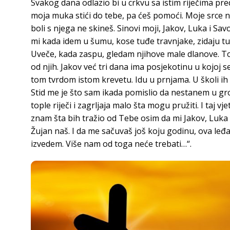
Svakog dana odlazio bi u crkvu sa istim riječima pr
moja muka stići do tebe, pa ćeš pomoći. Moje srce n
boli s njega ne skineš. Sinovi moji, Jakov, Luka i S
mi kada idem u šumu, kose tuđe travnjake, zidaju tuđe
Uveče, kada zaspu, gledam njihove male dlanove. To
od njih. Jakov već tri dana ima posjekotinu u kojoj 
tom tvrdom istom krevetu. Idu u prnjama. U školi ih 
Stid me je što sam ikada pomislio da nestanem u gro
tople riječi i zagrljaja malo šta mogu pružiti. I taj v
znam šta bih tražio od Tebe osim da mi Jakov, Luka i
Žujan naš. I da me sačuvaš još koju godinu, ova leđ
izvedem. Više nam od toga neće trebati…“.