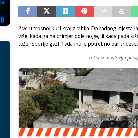
EGOVINA
o!
REPUBLIKA SRPSKA
Žive u trošnoj kući kraj groblja. Do radnog mjesta i
 u sukobu, pogotovo nisu zbog Eleka
LIČNI STAV
više, kada ga na primjer bole noge, ili kada pada ki
ve im prepustimo, ostaće nam samo siledžije i tišina
BOSNA I
teže i sporije gazi. Tada mu je potrebno bar tridese
Tekst se nastavlja posli
 računi
REPUBLIKA SRPSKA
onačelnik Splita, Željko Kerum
SVIJET