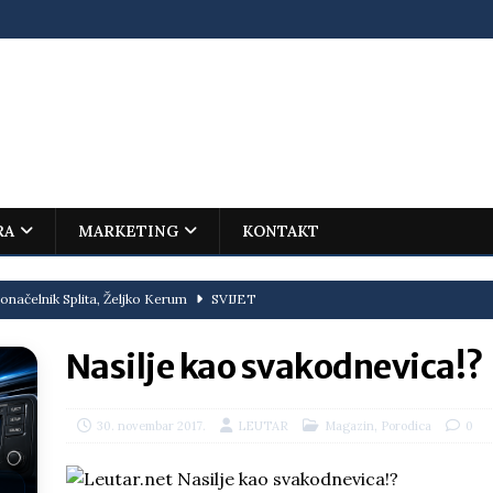
RA
MARKETING
KONTAKT
onačelnik Splita, Željko Kerum
SVIJET
ovića – istorijski uspjeh mladog Trebinjca na Međunarodnoj
Nasilje kao svakodnevica!?
I
jenu?
BOSNA I HERCEGOVINA
,
30. novembar 2017.
LEUTAR
Magazin
Porodica
0
i što te tukao
LIČNI STAV
ektroprivrede pred ministrima
HERCEGOVINA