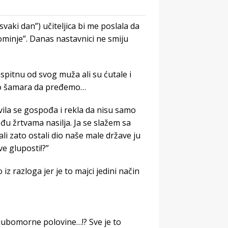
vaki dan”) učiteljica bi me poslala da
inje”. Danas nastavnici ne smiju
spitnu od svog muža ali su ćutale i
eko šamara da pređemo…
vila se gospođa i rekla da nisu samo
eđu žrtvama nasilja. Ja se slažem sa
ali zato ostali dio naše male države ju
ve gluposti!?”
 iz razloga jer je to majci jedini način
ljubomorne polovine…!? Sve je to