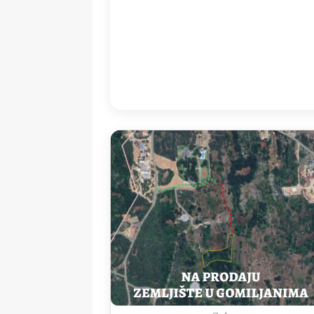
08:00
28
°
/
2
Detailed weather
Last updated: 10
Weather from OpenWeatherMap