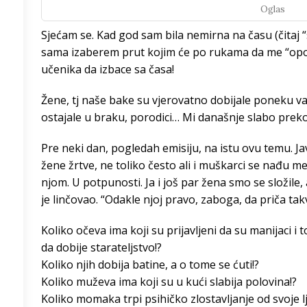
Oglas
Sjećam se. Kad god sam bila nemirna na času (čitaj “s
/h
sama izaberem prut kojim će po rukama da me “opom
učenika da izbace sa časa!
6
°
Žene, tj naše bake su vjerovatno dobijale poneku va
ostajale u braku, porodici… Mi današnje slabo pr
5
°
Pre neki dan, pogledah emisiju, na istu ovu temu. Ja
1
°
žene žrtve, ne toliko često ali i muškarci se nađu m
njom. U potpunosti. Ja i još par žena smo se složile, 
8
°
je linčovao. “Odakle njoj pravo, zaboga, da priča tak
Koliko očeva ima koji su prijavljeni da su manijaci i to
7
°
da dobije starateljstvo!?
Koliko njih dobija batine, a o tome se ćuti!?
4
°
Koliko muževa ima koji su u kući slabija polovina!?
Koliko momaka trpi psihičko zlostavljanje od svoje 
3
°