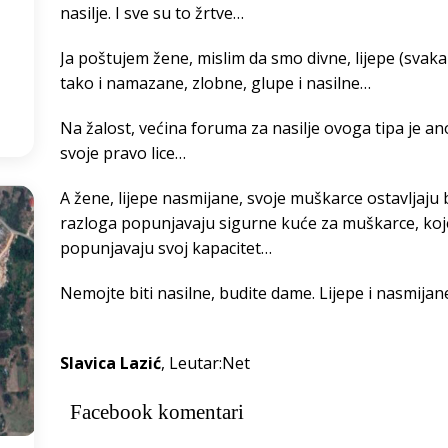
nasilje. I sve su to žrtve…
8
°
Ja poštujem žene, mislim da smo divne, lijepe (svaka na
tako i namazane, zlobne, glupe i nasilne…
:44
Na žalost, većina foruma za nasilje ovoga tipa je an
svoje pravo lice…
A žene, lijepe nasmijane, svoje muškarce ostavljaju be
razloga popunjavaju sigurne kuće za muškarce, koje 
popunjavaju svoj kapacitet…
Nemojte biti nasilne, budite dame. Lijepe i nasmija
Slavica Lazić
, Leutar:Net
Facebook komentari