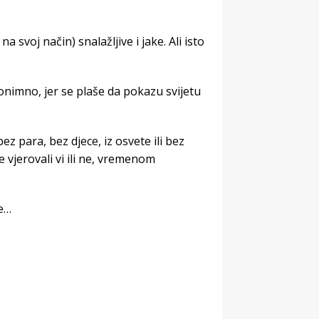
 svoj način) snalažljive i jake. Ali isto
onimno, jer se plaše da pokazu svijetu
z para, bez djece, iz osvete ili bez
vjerovali vi ili ne, vremenom
ne…