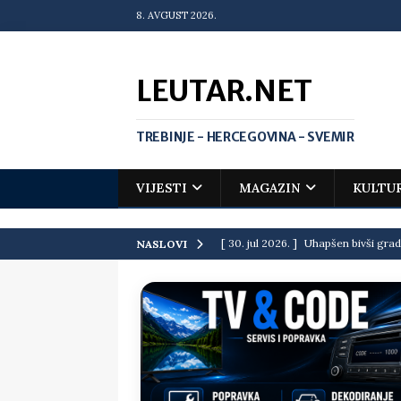
8. AVGUST 2026.
LEUTAR.NET
TREBINJE - HERCEGOVINA - SVEMIR
VIJESTI
MAGAZIN
KULTU
[ 30. jul 2026. ]
Uhapšen bivši grad
NASLOVI
[ 20. jul 2026. ]
Zlato za Vuka Jank
matematičkoj olimpijadi
VIJEST
[ 19. jul 2026. ]
Da li i obraz ima ci
[ 16. jul 2026. ]
Mile će da ti oprost
[ 16. jul 2026. ]
Krediti i dugovi El