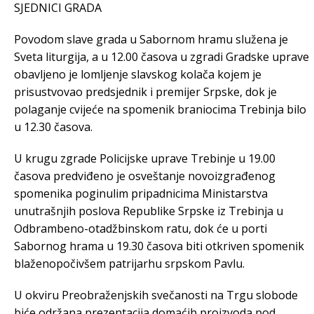
Povodom slave grada u Sabornom hramu služena je
Sveta liturgija, a u 12.00 časova u zgradi Gradske uprave
obavljeno je lomljenje slavskog kolača kojem je
prisustvovao predsjednik i premijer Srpske, dok je
polaganje cvijeće na spomenik braniocima Trebinja bilo
u 12.30 časova.
U krugu zgrade Policijske uprave Trebinje u 19.00
časova predviđeno je osveštanje novoizgrađenog
spomenika poginulim pripadnicima Ministarstva
unutrašnjih poslova Republike Srpske iz Trebinja u
Odbrambeno-otadžbinskom ratu, dok će u porti
Sabornog hrama u 19.30 časova biti otkriven spomenik
blaženopočivšem patrijarhu srpskom Pavlu.
U okviru Preobraženjskih svečanosti na Trgu slobode
biće održana prezentacija domaćih proizvoda pod