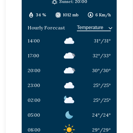
Sunset:
20:00
34 %
1012 mb
6 Km/h
Hourly Forecast
14:00
31
°
/
31
°
17:00
32
°
/
33
°
20:00
30
°
/
30
°
23:00
25
°
/
25
°
02:00
25
°
/
25
°
05:00
24
°
/
24
°
08:00
29
°
/
29
°