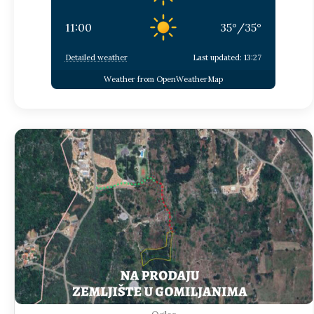
11:00
35
°
/
35
°
Detailed weather
Last updated: 13:27
Weather from OpenWeatherMap