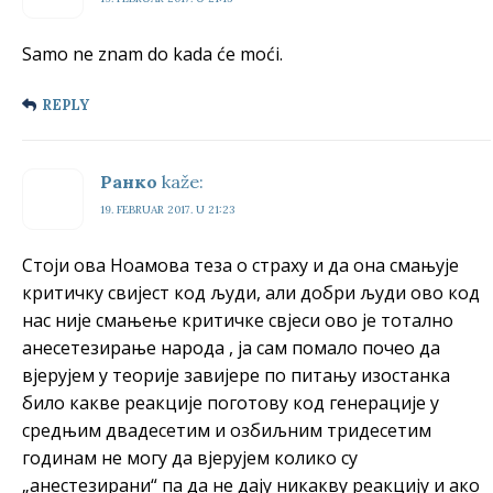
Samo ne znam do kada će moći.
REPLY
Ранко
kaže:
19. FEBRUAR 2017. U 21:23
Стоји ова Ноамова теза о страху и да она смањује
критичку свијест код људи, али добри људи ово код
нас није смањење критичке свјеси ово је тотално
анесетезирање народа , ја сам помало почео да
вјерујем у теорије завијере по питању изостанка
било какве реакције поготову код генерације у
средњим двадесетим и озбиљним тридесетим
годинам не могу да вјерујем колико су
„анестезирани“ па да не дају никакву реакцију и ако