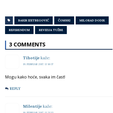
BAKIR IZETBEGOVIĆ
ČOMSKI
MILORAD DODIK
REFERENDUM
REVIZIJA TUŽBE
3 COMMENTS
Tihotije
kaže:
19. FEBRUAR 2017. U 16:37
Mogu kako hoće, svaka im čast!
REPLY
Milentije
kaže:
19. FEBRUAR 2017. U 21:13