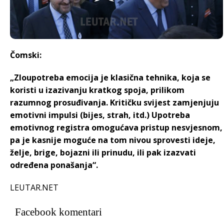
Čomski:
„Zloupotreba emocija je klasična tehnika, koja se
koristi u izazivanju kratkog spoja, prilikom
razumnog prosuđivanja. Kritičku svijest zamjenjuju
emotivni impulsi (bijes, strah, itd.) Upotreba
emotivnog registra omogućava pristup nesvjesnom,
pa je kasnije moguće na tom nivou sprovesti ideje,
želje, brige, bojazni ili prinudu, ili pak izazvati
određena ponašanja“.
LEUTAR.NET
Facebook komentari