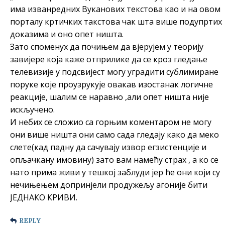
има изванредних Вуканових текстова као и на овом
порталу кртичких такстова чак шта више подупртих
доказима и оно опет ништа.
Зато споменух да почињем да вјерујем у теорију
завијере која каже отприлике да се кроз гледање
телевизије у подсвијест могу уградити сублимиране
поруке које проузрукује овакав изостанак логичне
реакције, шалим се наравно ,али опет ништа није
искључено.
И небих се сложио са горњим коментаром не могу
они више ништа они само сада гледају како да меко
слете(кад падну да сачувају извор егзистенције и
опљачкану имовину) зато вам намећу страх , а ко се
нато прима живи у тешкој заблуди јер ће они који су
нечињењем допринјели продужељу агоније бити
ЈЕДНАКО КРИВИ.
REPLY