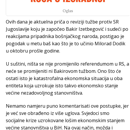
Oglas
Ovih dana je aktuelna priča o reviziji tužbe protiv SR
Jugoslavije koju je započeo Bakir Izetbegović i sudeći po
reakcijama pripadnika bošnjačkog naroda, postigao je
pogodak u metu baš kao što je to učinio Milorad Dodik
u oktobru prošle godine.
U suštini, ništa se nije promijenilo referendumom u RS, a
neće se promijeniti ni Bakirovom tužbom. Ono što će
ostati isto je katastrofalna ekonomska situacija u oba
entiteta koja uzrokuje isto takvo ekonomsko stanje
većine nezadovoljnog stanovništva.
Nemamo namjeru puno komentarisati ove postupke, jer
je već sve obrađeno iz više uglova.
Svjedoci smo
socijalne krize uzrokovane lošim ekonomskim stanjem
većine stanovništva u BiH. Na ovaj način, možda i