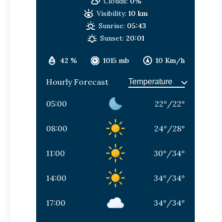
Clouds:
0%
Visibility:
10 km
Sunrise:
05:43
Sunset:
20:01
42 %
1015 mb
10 Km/h
Hourly Forecast
05:00
22
°
/
22
°
08:00
24
°
/
28
°
11:00
30
°
/
34
°
14:00
34
°
/
34
°
17:00
34
°
/
34
°