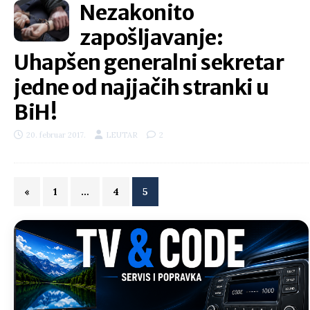
Nezakonito
zapošljavanje:
Uhapšen generalni sekretar
jedne od najjačih stranki u
BiH!
20. februar 2017.
LEUTAR
2
«
1
…
4
5