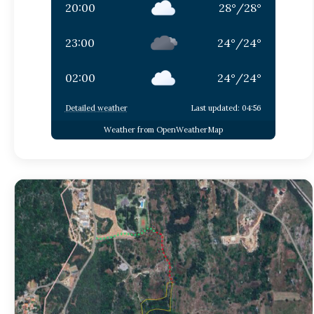
20:00
28
°
/
28
°
23:00
24
°
/
24
°
02:00
24
°
/
24
°
Detailed weather
Last updated: 04:56
Weather from OpenWeatherMap