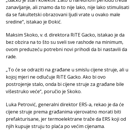
„Gacko je stari kolektiv. Zato u narednom periodu treba
zanavljanje, ali znamo da to nije lako, nije lako stimulisati
da se fakultetski obrazovani ljudi vrate u ovako male
sredine“, istakao je Đokić.
Maksim Skoko, v. d. direktora RiTE Gacko, istakao je da
bez obzira na to što su sveli sve rashode na minimum,
ovom preduzeću potrebni novi prihodi da bi nastavili da
rade.
„To će se odraziti na građane u smislu cijene struje, ali u
kojoj mjeri ne odlučuje RiTE Gacko. Ako bi ovo
postrojenje stalo, onda bi cijene struje za građane bile
višestruko veće“, poručio je Skoko.
Luka Petrović, generalni direktor ERS-a, rekao je da će
cijene struje prema građanima vjerovatno morati biti
prefakturisane, jer termoelektrane traže da ERS koji od
njih kupuje struju to plaća po većim cijenama.