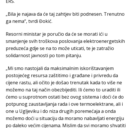
ERS.
„Bila je najava da će taj zahtjev biti podnesen. Trenutno
ga nema“, tvrdi Đokić.
Resorni ministar je poručio da će se morati ići u
smanjenje svih troškova poslovanja elektroenergetskih
preduzeća gdje se na to može uticati, te je zatražio
solidarnost javnosti po tom pitanju.
„Mi smo nastojali da maksimalnim iskorištavanjem
postojećeg resursa zaštitimo i građane i privredu da
cijene rastu, ali očito je došao trenutak kada to više ne
možemo na taj način obezbijediti. Ili ćemo to uraditi ili
ćemo u suprotnom ostati bez ovog sistema i doći će do
potpunog zaustavljanja rada i ove termoelektrane, ali i
one u Ugljeviku i do niza drugih poremećaja a onda
možemo doći u situaciju da moramo nabavljati energiju
po daleko većim cijenama. Mislim da svi moramo shvatiti