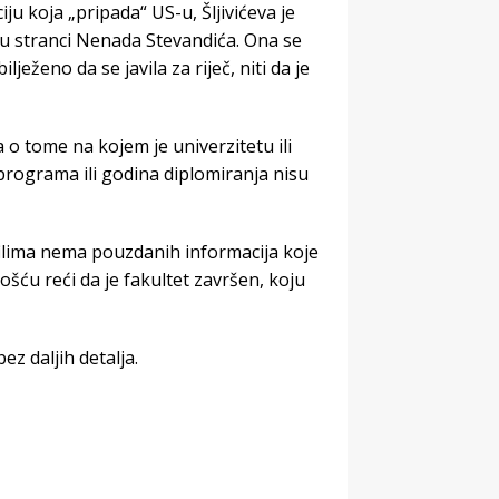
u koja „pripada“ US-u, Šljivićeva je
 u stranci Nenada Stevandića. Ona se
ježeno da se javila za riječ, niti da je
o tome na kojem je univerzitetu ili
 programa ili godina diplomiranja nisu
ilima nema pouzdanih informacija koje
ošću reći da je fakultet završen, koju
z daljih detalja.