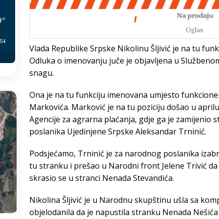
9
°
Oglas
:54
Vlada Republike Srpske Nikolinu Šljivić je na tu funk
Odluka o imenovanju juče je objavljena u Službenom 
snagu.
Ona je na tu funkciju imenovana umjesto funkcion
Markovića. Marković je na tu poziciju došao u aprilu
Agencije za agrarna plaćanja, gdje ga je zamijenio s
poslanika Ujedinjene Srpske Aleksandar Trninić.
Podsjećamo, Trninić je za narodnog poslanika izabr
tu stranku i prešao u Narodni front Jelene Trivić da
skrasio se u stranci Nenada Stevandića.
Nikolina Šljivić je u Narodnu skupštinu ušla sa kom
objelodanila da je napustila stranku Nenada Nešića 