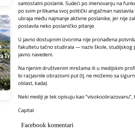
samostalni poslanik. Sudeći po imenovanju na funkcij
po svim prilikama svoj politički angažman nastavila
ubraja među najmanje aktivne poslanike, jer nije zabil
postavila neko poslaničko pitanje.
U javno dostupnim izvorima nije pronađena potvrda 
fakultetu tačno studirala — naziv škole, studijskog
javno navedeni.
Na njenim društvenim mrežama ili u medijskim prof
bi razjasnile obrazovni put (tj. ne možemo sa sigurn
oblast, kada).
Neki mediji je tek opisuju kao “visokoobrazovanu”, be
Capital
Facebook komentari