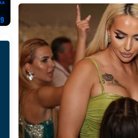
EGOVINA
o!
REPUBLIKA SRPSKA
 u sukobu, pogotovo nisu zbog Eleka
LIČNI STAV
ve im prepustimo, ostaće nam samo siledžije i tišina
BOSNA I
 računi
REPUBLIKA SRPSKA
onačelnik Splita, Željko Kerum
SVIJET