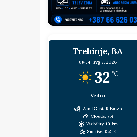
sljedeća meta!?
BOSNA I HERC
[ 14. jul 2026. ]
Budimiru je jako ža
[ 13. jul 2026. ]
Dodik i Vučić nisu
[ 11. jul 2026. ]
Ako se povučemo i s
Trebinje, BA
HERCEGOVINA
[ 9. jul 2026. ]
RTRS-u blokirani svi
08:54,
avg 7, 2026
32
[ 30. jul 2026. ]
Uhapšen bivši grad
°C
Vedro
Wind Gust:
9 Km/h
Clouds:
7%
Visibility:
10 km
Sunrise:
05:44