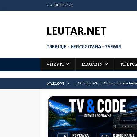
7. AVGUST 2026.
LEUTAR.NET
TREBINJE - HERCEGOVINA - SVEMIR
VIJESTI
MAGAZIN
KULTU
[ 20. jul 2026. ]
Zlato za Vuka Jank
NASLOVI
matematičkoj olimpijadi
VIJEST
[ 19. jul 2026. ]
Da li i obraz ima ci
[ 16. jul 2026. ]
Mile će da ti oprost
[ 16. jul 2026. ]
Krediti i dugovi El
[ 15. jul 2026. ]
Politički potres u 