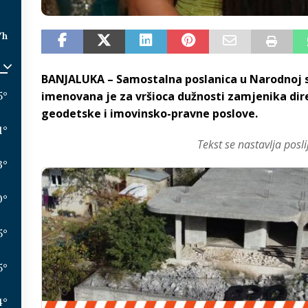
/h
BANJALUKA – Samostalna poslanica u Narodnoj sku
5
°
imenovana je za vršioca dužnosti zamjenika dir
geodetske i imovinsko-pravne poslove.
1
°
Tekst se nastavlja posli
3
°
0
°
5
°
5
°
4
°