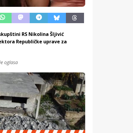
pštini RS Nikolina Šljivić
ektora Republičke uprave za
je oglasa