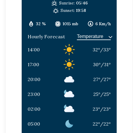
Sunrise:
05:46
Sunset:
19:58
32 %
1015 mb
6 Km/h
Hourly Forecast
14:00
32
°
/
33
°
17:00
30
°
/
31
°
20:00
27
°
/
27
°
23:00
25
°
/
25
°
02:00
23
°
/
23
°
05:00
22
°
/
22
°