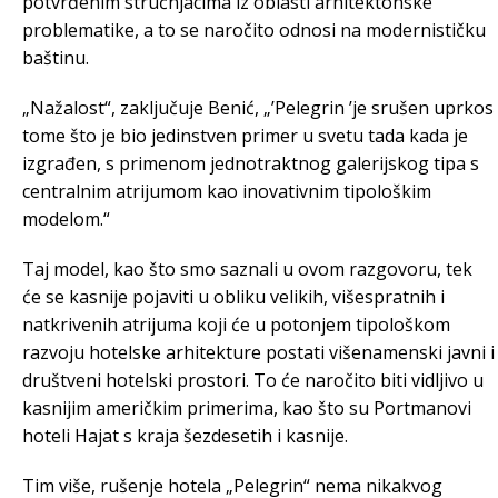
potvrđenim stručnjacima iz oblasti arhitektonske
problematike, a to se naročito odnosi na modernističku
baštinu.
„Nažalost“, zaključuje Benić, „’Pelegrin ’je srušen uprkos
tome što je bio jedinstven primer u svetu tada kada je
izgrađen, s primenom jednotraktnog galerijskog tipa s
centralnim atrijumom kao inovativnim tipološkim
modelom.“
Taj model, kao što smo saznali u ovom razgovoru, tek
će se kasnije pojaviti u obliku velikih, višespratnih i
natkrivenih atrijuma koji će u potonjem tipološkom
razvoju hotelske arhitekture postati višenamenski javni i
društveni hotelski prostori. To će naročito biti vidljivo u
kasnijim američkim primerima, kao što su Portmanovi
hoteli Hajat s kraja šezdesetih i kasnije.
Tim više, rušenje hotela „Pelegrin“ nema nikakvog