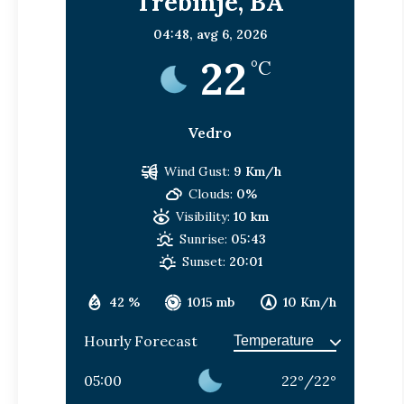
Trebinje, BA
04:48,
avg 6, 2026
22
°C
Vedro
Wind Gust:
9 Km/h
Clouds:
0%
Visibility:
10 km
Sunrise:
05:43
Sunset:
20:01
42 %
1015 mb
10 Km/h
Hourly Forecast
05:00
22
°
/
22
°