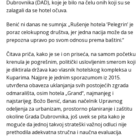
Dubrovnika (DAD), koje je bilo na čelu onih koji su se
zalagali da se hotel očuva.
Benić ni danas ne sumnja: „Rušenje hotela ’Pelegrin’ je
poraz celokupnog društva, jer jedna nacija može da se
prepozna upravo po svom odnosu prema baštini.“
Čitava priča, kako je se i on priseća, na samom početku
krenula je pogrešnim, politički uslovljenim smerom koji
je diktirala država kao vlasnik hotelskog kompleksa u
Kuparima. Najpre je jednim sporazumom iz 2015.
utvrđena obaveza uklanjanja svih postojećih zgrada
odmarališta, osim hotela „Grand“, najmanjeg i
najstarijeg. Božo Benić, danas načelnik Upravnog
odeljenja za urbanizam, prostorno planiranje i zaštitu
okoline Grada Dubrovnika, još uvek se pita kako je
moguće da jednoj takvoj strateški važnoj odluci nije
prethodila adekvatna stručna i naučna evaluacija.