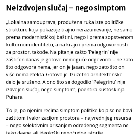
Ne izdvojen slučaj – nego simptom
„Lokalna samouprava, produžena ruka iste političke
strukture koja pokazuje trajno nerazumevanje, ne samo
prema modernističkoj baštini, nego i prema sopstvenom
kulturnom identitetu, a na kraju i prema odgovornosti
za prostor, takođe. Na pitanje zašto ’Pelegrin’ nije
zaštićen danas je gotovo nemoguće odgovoriti – ne zato
što odgovora nema, jer on je jasan, nego zato što on
više nema efekta. Gotovo je. Izuzetno arhitektonsko
delo je srušeno. A ono što se dogodilo ’Pelegrinu’ nije
izdvojen slučaj, nego simptom“, poentira kustoskinja
Puhara.
To je, po njenim rečima simptom politike koja se ne bavi
zaštitom i valorizacijom prostora – najvrednijeg resursa
– nego selektivnim brisanjem određenog segmenta ne
tako davne, ali ideološki nepoćudne istorije.