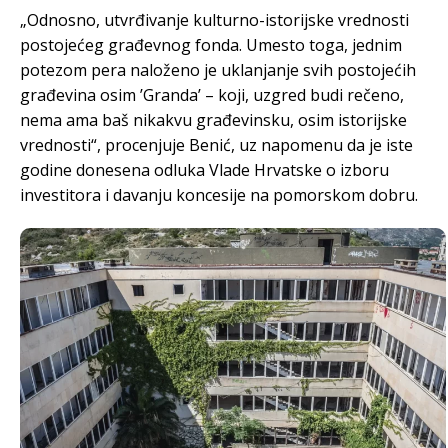
„Odnosno, utvrđivanje kulturno-istorijske vrednosti
postojećeg građevnog fonda. Umesto toga, jednim
potezom pera naloženo je uklanjanje svih postojećih
građevina osim ’Granda’ – koji, uzgred budi rečeno,
nema ama baš nikakvu građevinsku, osim istorijske
vrednosti“, procenjuje Benić, uz napomenu da je iste
godine donesena odluka Vlade Hrvatske o izboru
investitora i davanju koncesije na pomorskom dobru.