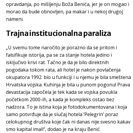
opravdanja, po mišljenju Boža Benića, jer je on mogao i
morao da bude obnovljen, pa makar i u nekoj drugoj
nameni.
Trajna institucionalna paraliza
„U svemu tome naročito je porazno da se pritom i
falsifikuje istorija, pa se za stanje hotela jedino i
isključivo krivi rat. Tačno je da je bilo direktnih
pogodaka tokom rata, ali hotel je nakon povlačenja
okupatora 1992. bio u funkciji i u njemu je bila smeštena
Hrvatska vojska. Kuhinja je bila u punom pogonu! Prava
devastacija započela je tek kada se vojska povukla
početkom 2000-ih, a kada je kompleks ostao bez
nadzora. To je istina koja je fotodokumentovana i koja
samo potvrđuje da je slučaj hotela ’Pelegrin’ poraz
celokupnog društva koje čak ni danas nije svesno kakav
smo kapital imali“, dodao je na kraju Benić.