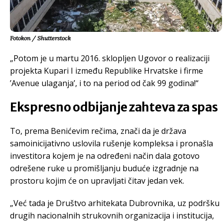
Fotokon / Shutterstock
„Potom je u martu 2016. sklopljen Ugovor o realizaciji
projekta Kupari I između Republike Hrvatske i firme
’Avenue ulaganja’, i to na period od čak 99 godina!“
Ekspresno odbijanje zahteva za spas
To, prema Benićevim rečima, znači da je država
samoinicijativno uslovila rušenje kompleksa i pronašla
investitora kojem je na određeni način dala gotovo
odrešene ruke u promišljanju buduće izgradnje na
prostoru kojim će on upravljati čitav jedan vek.
„Već tada je Društvo arhitekata Dubrovnika, uz podršku
drugih nacionalnih strukovnih organizacija i institucija,