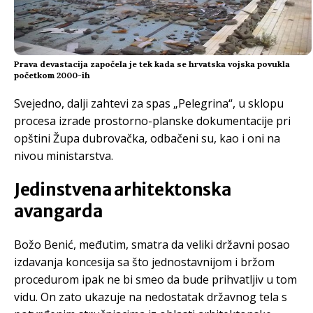
Prava devastacija započela je tek kada se hrvatska vojska povukla
početkom 2000-ih
Svejedno, dalji zahtevi za spas „Pelegrina“, u sklopu
procesa izrade prostorno-planske dokumentacije pri
opštini Župa dubrovačka, odbačeni su, kao i oni na
nivou ministarstva.
Jedinstvena arhitektonska
avangarda
Božo Benić, međutim, smatra da veliki državni posao
izdavanja koncesija sa što jednostavnijom i bržom
procedurom ipak ne bi smeo da bude prihvatljiv u tom
vidu. On zato ukazuje na nedostatak državnog tela s