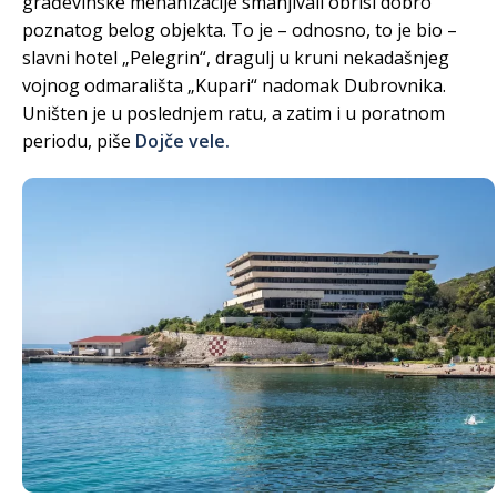
građevinske mehanizacije smanjivali obrisi dobro
poznatog belog objekta. To je – odnosno, to je bio –
slavni hotel „Pelegrin“, dragulj u kruni nekadašnjeg
vojnog odmarališta „Kupari“ nadomak Dubrovnika.
Uništen je u poslednjem ratu, a zatim i u poratnom
periodu, piše
Dojče vele.