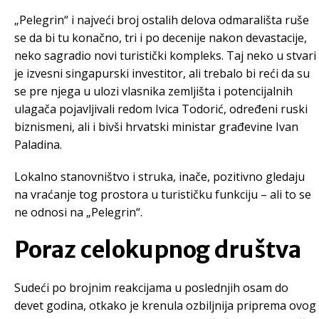
„Pelegrin“ i najveći broj ostalih delova odmarališta ruše
se da bi tu konačno, tri i po decenije nakon devastacije,
neko sagradio novi turistički kompleks. Taj neko u stvari
je izvesni singapurski investitor, ali trebalo bi reći da su
se pre njega u ulozi vlasnika zemljišta i potencijalnih
ulagača pojavljivali redom Ivica Todorić, određeni ruski
biznismeni, ali i bivši hrvatski ministar građevine Ivan
Paladina.
Lokalno stanovništvo i struka, inače, pozitivno gledaju
na vraćanje tog prostora u turističku funkciju – ali to se
ne odnosi na „Pelegrin“.
Poraz celokupnog društva
Sudeći po brojnim reakcijama u poslednjih osam do
devet godina, otkako je krenula ozbiljnija priprema ovog