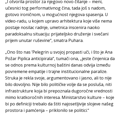
„I otvorila prostor za njegovo novo čitanje – meni,
učesnici tog performativnog čina, tada još s nadom,
gotovo ironičnom, u mogućnost njegova spasenja. U
video-radu, u kojem upravo arhitektura koje više nema
postaje nosilac radnje, umetnica inscenira naoko
paradoksalnu situaciju: prijateljsko druženje i svečani
prijem unutar ruševine“, smatra Puhara.
„Ono što nas ’Pelegrin u svojoj propasti uči, i što je Ana
Požar Piplica anticipirala“, tumači ona, „jeste činjenica da
se odnos prema kulturnoj baštini danas odvija između
povremene empatije i trajne institucionalne paralize.
Struka je rekla svoje, argumentovano i jasno, ali to nije
bilo dovoljno. Nije bilo političke volje da se posluša, niti
infrastrukture koja bi prepoznala dugoročne vrednosti
mimo kratkoročnih interesa. Ministarstvo kulture – koje
bi po definiciji trebalo da štiti najosetljivije slojeve našeg
prostora i pamćenja – priklonilo se politici.“