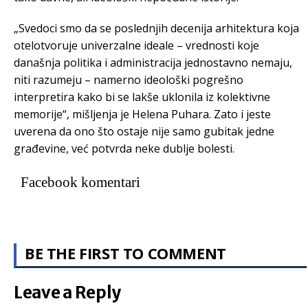
„Svedoci smo da se poslednjih decenija arhitektura koja
otelotvoruje univerzalne ideale – vrednosti koje
današnja politika i administracija jednostavno nemaju,
niti razumeju – namerno ideološki pogrešno
interpretira kako bi se lakše uklonila iz kolektivne
memorije“, mišljenja je Helena Puhara. Zato i jeste
uverena da ono što ostaje nije samo gubitak jedne
građevine, već potvrda neke dublje bolesti.
Facebook komentari
BE THE FIRST TO COMMENT
Leave a Reply