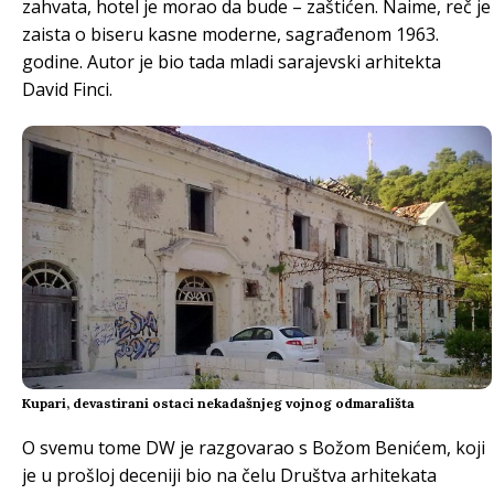
zahvata, hotel je morao da bude – zaštićen. Naime, reč je
zaista o biseru kasne moderne, sagrađenom 1963.
godine. Autor je bio tada mladi sarajevski arhitekta
David Finci.
Kupari, devastirani ostaci nekadašnjeg vojnog odmarališta
O svemu tome DW je razgovarao s Božom Benićem, koji
je u prošloj deceniji bio na čelu Društva arhitekata