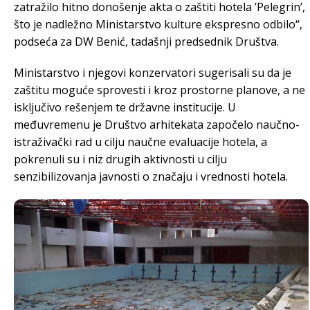
zatražilo hitno donošenje akta o zaštiti hotela ’Pelegrin’,
što je nadležno Ministarstvo kulture ekspresno odbilo“,
podseća za DW Benić, tadašnji predsednik Društva.
Ministarstvo i njegovi konzervatori sugerisali su da je
zaštitu moguće sprovesti i kroz prostorne planove, a ne
isključivo rešenjem te državne institucije. U
međuvremenu je Društvo arhitekata započelo naučno-
istraživački rad u cilju naučne evaluacije hotela, a
pokrenuli su i niz drugih aktivnosti u cilju
senzibilizovanja javnosti o značaju i vrednosti hotela.