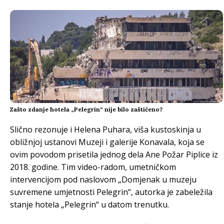
Zašto zdanje hotela „Pelegrin“ nije bilo zaštićeno?
Slično rezonuje i Helena Puhara, viša kustoskinja u
obližnjoj ustanovi Muzeji i galerije Konavala, koja se
ovim povodom prisetila jednog dela Ane Požar Piplice iz
2018. godine. Tim video-radom, umetničkom
intervencijom pod naslovom „Domjenak u muzeju
suvremene umjetnosti Pelegrin“, autorka je zabeležila
stanje hotela „Pelegrin“ u datom trenutku.