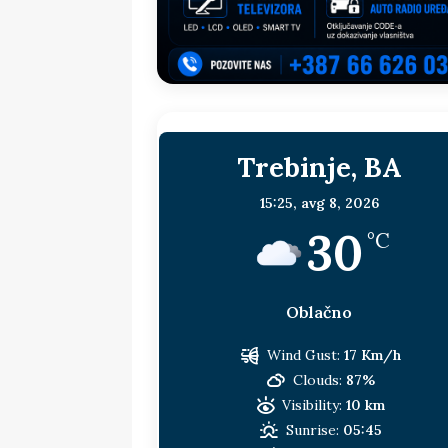
sljedeća meta!?
BOSNA I HERC
[ 14. jul 2026. ]
Budimiru je jako ža
[ 13. jul 2026. ]
Dodik i Vučić nisu
[ 11. jul 2026. ]
Ako se povučemo i s
Trebinje, BA
HERCEGOVINA
[ 9. jul 2026. ]
RTRS-u blokirani svi
15:25,
avg 8, 2026
30
[ 30. jul 2026. ]
Uhapšen bivši grad
°C
Oblačno
Wind Gust:
17 Km/h
Clouds:
87%
Visibility:
10 km
Sunrise:
05:45