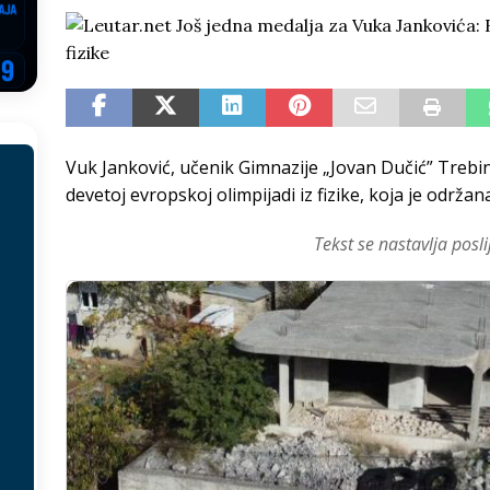
EGOVINA
o!
REPUBLIKA SRPSKA
 u sukobu, pogotovo nisu zbog Eleka
LIČNI STAV
ve im prepustimo, ostaće nam samo siledžije i tišina
BOSNA I
Vuk Janković, učenik Gimnazije „Jovan Dučić” Trebin
devetoj evropskoj olimpijadi iz fizike, koja je održana 
 računi
REPUBLIKA SRPSKA
Tekst se nastavlja posli
onačelnik Splita, Željko Kerum
SVIJET