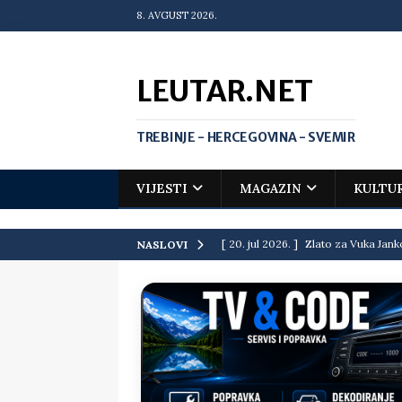
8. AVGUST 2026.
LEUTAR.NET
TREBINJE - HERCEGOVINA - SVEMIR
VIJESTI
MAGAZIN
KULTU
[ 20. jul 2026. ]
Zlato za Vuka Jank
NASLOVI
matematičkoj olimpijadi
VIJEST
[ 19. jul 2026. ]
Da li i obraz ima ci
[ 16. jul 2026. ]
Mile će da ti oprost
[ 16. jul 2026. ]
Krediti i dugovi El
[ 15. jul 2026. ]
Politički potres u 