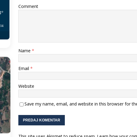
Comment
3
°
:14
Name
*
Email
*
Website
Save my name, email, and website in this browser for th
This site uses Akismet to reduce spam.
Learn how your com