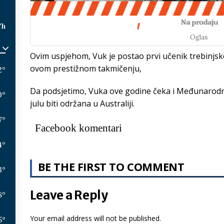
/h
Oglas
Ovim uspjehom, Vuk je postao prvi učenik trebinjske
ovom prestižnom takmičenju,
2
°
Da podsjetimo, Vuka ove godine čeka i Međunarodn
0
°
julu biti održana u Australiji.
7
°
Facebook komentari
4
°
BE THE FIRST TO COMMENT
3
°
Leave a Reply
8
°
Your email address will not be published.
5
°